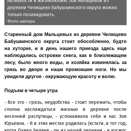
Активности и жизнелюбию Зои Мальцевой из
деревни Челищево Бабушкинского округа можно
только позавидовать.
Фото автора
Старинный дом Мальцевых из деревни Челищево
Бабушкинского округа стоит обособленно, будто
на хуторке, и в день нашего приезда здесь еще
наблюдались островки снега, как в близлежащем
лесу, было много воды, и хозяйка извинялась за
грязь во дворе и наши промокшие ноги. Но мы
увидели другое - окружающую красоту и волю.
Подъем в четыре утра
- Все это - грязь, неудобства - стоит пережить, чтобы
сполна наслаждаться жизнью в деревне после
весенней распутицы, - успокаивала себя и нас Зоя
Юрьевна. - Я в этих местах родилась (кстати, в тот год,
когда Павел Беляев - он из нашей деревни - в космос