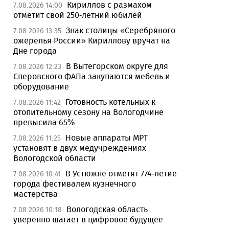
Кириллов с размахом
7.08.2026 14:00
отметит свой 250-летний юбилей
Знак столицы «Серебряного
7.08.2026 13:35
ожерелья России» Кириллову вручат на
Дне города
В Вытегорском округе для
7.08.2026 12:23
Сперовского ФАПа закупаются мебель и
оборудование
Готовность котельных к
7.08.2026 11:42
отопительному сезону на Вологодчине
превысила 65%
Новые аппараты МРТ
7.08.2026 11:25
установят в двух медучреждениях
Вологодской области
В Устюжне отметят 774-летие
7.08.2026 10:41
города фестивалем кузнечного
мастерства
Вологодская область
7.08.2026 10:18
уверенно шагает в цифровое будущее