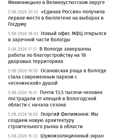
Мякинницыно в Великоустюгском округе
«Единая Россия» получила
5.08.2026 20:52
первое место в бюллетене на выборах в
Госдуму
Новый офис МФЦ открылся
5.08.2026 18:03
в заречной части Вологды
В Вологде завершены
5.08.2026 17:17
работы по благоустройству на 18
дворовых территориях
Осановская роща в Вологде
5.08.2026 16:50
стала современным парком с
«есенинской» душой
Почти 13,5 тысячи человек
5.08.2026 16:41
пострадали от клещей в Вологодской
области с начала сезона
Георгий Филимонов: Мы
5.08.2026 16:02
создаем новую архитектуру
строительного рынка в области
Шумоизоляционный экран
5.08.2026 15:22