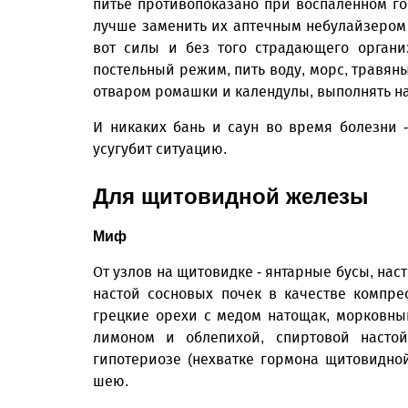
питье противопоказано при воспаленном го
лучше заменить их аптечным небулайзером 
вот силы и без того страдающего органи
постельный режим, пить воду, морс, травян
отваром ромашки и календулы, выполнять н
И никаких бань и саун во время болезни 
усугубит ситуацию.
Для щитовидной железы
Миф
От узлов на щитовидке - янтарные бусы, нас
настой сосновых почек в качестве компр
грецкие орехи с медом натощак, морковны
лимоном и облепихой, спиртовой насто
гипотериозе (нехватке гормона щитовидной
шею.