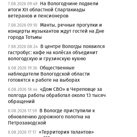
На Вологодчине подвели
7.08.2026 09:49
итоги XII областной Спартакиады
ветеранов и пенсионеров
Манты, речные прогулки и
7.08.2026 09:10
концерты музыкантов ждут гостей на Дне
города Тотьмы
В центре Вологды появился
7.08.2026 08:24
гастробус: кафе на колёсах объединит
вологодскую и грузинскую кухню
Общественные
6.08.2026 19:36
наблюдатели Вологодской области
готовятся к работе на выборах
«Дом СВО» в Череповце за
6.08.2026 18:44
полгода работы обработал около 13 тысяч
обращений
В Вологде приступили к
6.08.2026 17:59
обновлению дорожного полотна на
Петрозаводской
«Территория талантов»
6.08.2026 17:17