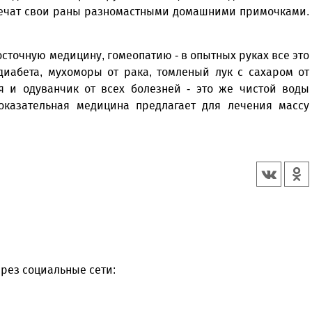
, лечат свои раны разномастными домашними примочками.
осточную медицину, гомеопатию - в опытных руках все это
 диабета, мухоморы от рака, томленый лук с сахаром от
я и одуванчик от всех болезней - это же чистой воды
доказательная медицина предлагает для лечения массу
рез социальные сети: