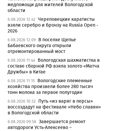
медпомощи для жителей Вологодской
области
Череповецкие каратисты
6.08.2026 12:42
взяли серебро и бронзу на Russia Open -
2026
В поселке Щепье
6.08.2026 12:09
Бабаевского округа открыли
отремонтированный мост
Вологодская шахматистка в
6.08.2026 11:44
составе сборной РФ взяла золото «Матча
Дружбы» в Китае
Вологодские племенные
6.08.2026 11:15
хозяйства произвели более 280 тысяч
тонн молока за первое полугодие
Путь «из варяг в персы»
6.08.2026 10:32
воссоздадут на фестивале «Небо славян»
в Вологодской области
Завершается ремонт
6.08.2026 09:58
автодороги Усть-Алексеево –