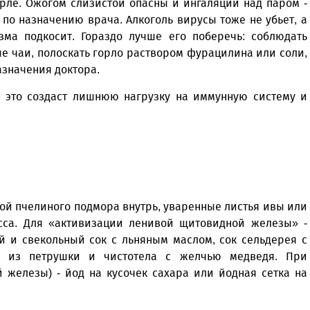
рле. Ожогом слизистой опасны и ингаляции над паром -
по назначению врача. Алкоголь вирусы тоже не убьет, а
зма подкосит. Гораздо лучше его поберечь: соблюдать
ые чаи, полоскать горло раствором фурацилина или соли,
азначения доктора.
- это создаст лишнюю нагрузку на иммунную систему и
той пчелиного подмора внутрь, уваренные листья ивы или
есса. Для «активизации ленивой щитовидной железы» -
й и свекольный сок с льняным маслом, сок сельдерея с
й из петрушки и чистотела с желчью медведя. При
 железы) - йод на кусочек сахара или йодная сетка на