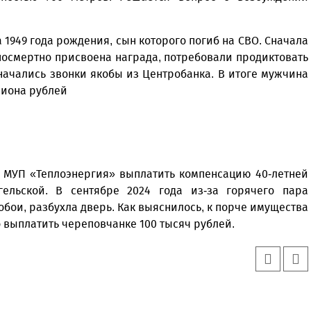
949 года рождения, сын которого погиб на СВО. Сначала
посмертно присвоена награда, потребовали продиктовать
начались звонки якобы из Центробанка. В итоге мужчина
лиона рублей
 МУП «Теплоэнергия» выплатить компенсацию 40-летней
ельской. В сентябре 2024 года из-за горячего пара
обои, разбухла дверь. Как выяснилось, к порче имущества
о выплатить череповчанке 100 тысяч рублей.
Уважаемые посетители сайта
Мы рады приветствовать ва
на обновленном Интернет-
ресурсе газеты «Красный
Надежда