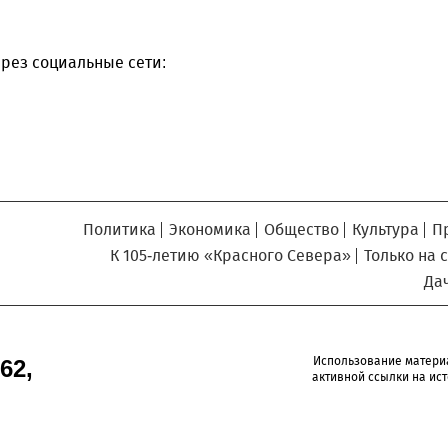
Север», который, уверены,
Кузьминская
главный
придется вам по душе, и вы
редактор
обязательно добавите его в
рез социальные сети:
свои закладки.
Политика
Экономика
Общество
Культура
П
К 105-летию «Красного Севера»
Только на 
Да
Использование матери
62,
активной ссылки на ист