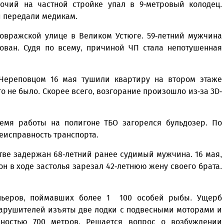
очий на частной стройке упал в 9-метровый колодец.
и передали медикам.
овражской улице в Великом Устюге. 59-летний мужчина
ован. Судя по всему, причиной ЧП стала непотушенная
Череповцом 16 мая тушили квартиру на втором этаже
го не было. Скорее всего, возгорание произошло из-за 3D-
емя работы на полигоне ТБО загорелся бульдозер. По
неисправность транспорта.
тве задержан 68-летний ранее судимый мужчина. 16 мая,
 он в ходе застолья зарезал 42-летнюю жену своего брата.
ньеров, поймавших более 1 100 особей рыбы. Ущерб
 нарушителей изъяты две лодки с подвесными моторами и
ностью 700 метров. Решается вопрос о возбуждении