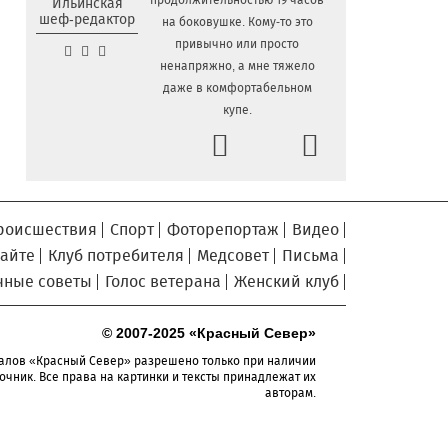
продолжительностью 19 часов
Ильинская
двумя детьми нашли в лесу под Вологдой
шеф-редактор
на боковушке. Кому-то это
Шесть вологодских
5.08.2026 09:04
привычно или просто
школьников отправятся в августе в
ненапряжно, а мне тяжело
«Путешествие мечты»
даже в комфортабельном
купе.
В Вологде объявлены даты
4.08.2026 17:04
Prev
заключительных экскурсий акции «Огни
Next
вечерней Вологды»
На Вологодчине готовят
4.08.2026 16:38
общественных наблюдателей к
предстоящим выборам
роисшествия
Спорт
Фоторепортаж
Видео
сайте
Клуб потребителя
Медсовет
Письма
О лечении и профилактике
4.08.2026 16:03
болезней суставов вологжанам
чные советы
Голос ветерана
Женский клуб
расскажут по «Телефону здоровья»
На Горбатом мосту в
4.08.2026 15:36
© 2007-2025 «Красный Север»
Вологде приступили к устройству опор и
алов «Красный Север» разрешено только при наличии
пролетных строений
очник. Все права на картинки и тексты принадлежат их
авторам.
У Никольского источника
4.08.2026 15:08
под Вологдой появится колокольня с
курантами