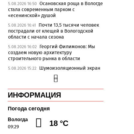
Осановская роща в Вологде
5.08.2026 16:50
стала современным парком с
«есенинской» душой
Почти 13,5 тысячи человек
5.08.2026 16:41
пострадали от клещей в Вологодской
области с начала сезона
Георгий Филимонов: Мы
5.08.2026 16:02
создаем новую архитектуру
строительного рынка в области
Шумоизоляционный экран
5.08.2026 15:22
на Белозерском шоссе в Вологде
превратили в «космическую» галерею
Улицу Чернышевского в
5.08.2026 14:55
ИНФОРМАЦИЯ
Вологде отремонтируют значительно
раньше срока
Погода сегодня
Вологодская область вошла
5.08.2026 13:47
в число лидеров по росту рождаемости
Вологда
18 °C
09:29
В День физкультурника
5.08.2026 13:05
массовые зарядки пройдут во всех