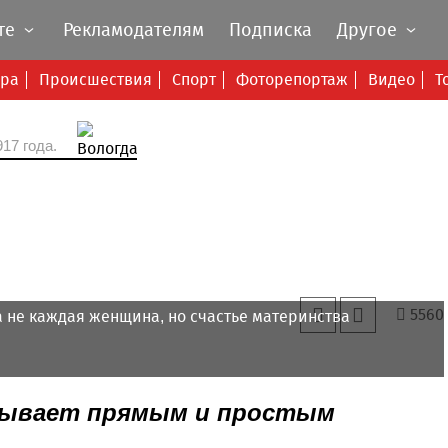
те
Рекламодателям
Подписка
Другое
ура
Происшествия
Спорт
Фоторепортаж
Видео
Т
17 года.
5560
а не каждая женщина, но счастье материнства
 бывает прямым и простым