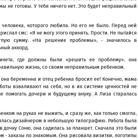
мы не готовы. У тебя ничего нет. Это будет неправильный
о человека, которого любила. Но его не было. Перед ней
рислал смс: «Я не могу этого принять. Прости. Не пытайся
глую сумму. «На решение проблемы», - значилось в
ьный аккорд.
инета, где должны были «решить ее проблему», она
правильную жизнь, со своим неправильным ребенком.
 она беременна и отец ребенка бросил ее! Конечно, мама
боты взваливают на себя, но в их системе ценностей не
не помогать дочери и будущему внуку. А Лиза старалась
Уважаемые посетители сайта
енком на руках не выжить, и сразу же, как только смогла,
Мы рады приветствовать ва
оилась дизайнером в небольшую типографию. Работа была
на обновленном Интернет-
в дочку Соню, она садилась за планшет. Сначала это были
ресурсе газеты «Красный
Надежда
м - заказы по знакомым. Она рисовала визитки, логотипы