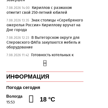
Кириллов с размахом
7.08.2026 14:00
отметит свой 250-летний юбилей
Знак столицы «Серебряного
7.08.2026 13:35
ожерелья России» Кириллову вручат на
Дне города
В Вытегорском округе для
7.08.2026 12:23
Сперовского ФАПа закупаются мебель и
оборудование
Готовность котельных к
7.08.2026 11:42
отопительному сезону на Вологодчине
превысила 65%
Новые аппараты МРТ
7.08.2026 11:25
ИНФОРМАЦИЯ
установят в двух медучреждениях
Вологодской области
Погода сегодня
В Устюжне отметят 774-
7.08.2026 10:41
летие города фестивалем кузнечного
Вологда
18 °C
мастерства
15:53
Вологодская область
7.08.2026 10:18