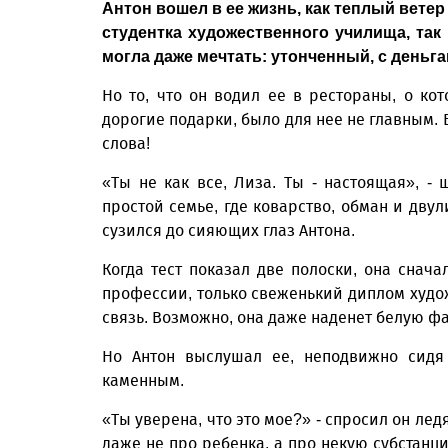
Антон вошел в ее жизнь, как теплый вете
студентка художественного училища, так
могла даже мечтать: утонченный, с деньг
Но то, что он водил ее в рестораны, о ко
дорогие подарки, было для нее не главным.
слова!
«Ты не как все, Лиза. Ты - настоящая», -
простой семье, где коварство, обман и двул
сузился до сияющих глаз Антона.
Когда тест показал две полоски, она снача
профессии, только свеженький дип­лом худо
связь. Возможно, она даже наденет белую фат
Но Антон выслушал ее, неподвижно сидя 
каменным.
«Ты уверена, что это мое?» - спросил он ле
даже не про ребенка, а про некую субстанц