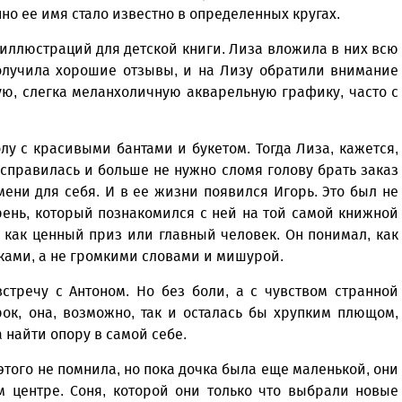
Север», который, уверены,
Кузьминская
но ее имя стало известно в определенных кругах.
главный
придется вам по душе, и вы
редактор
обязательно добавите его в
иллюстраций для детской книги. Лиза вложила в них всю
свои закладки.
получила хорошие отзывы, и на Лизу обратили внимание
ую, слегка меланхоличную акварельную графику, часто с
лу с красивыми бантами и букетом. Тогда Лиза, кажется,
 справилась и больше не нужно сломя голову брать заказ
ени для себя. И в ее жизни появился Игорь. Это был не
ень, который познакомился с ней на той самой книжной
 как ценный приз или главный человек. Он понимал, как
ками, а не громкими словами и мишурой.
встречу с Антоном. Но без боли, а с чувством странной
рок, она, возможно, так и осталась бы хрупким плющом,
 найти опору в самой себе.
этого не помнила, но пока дочка была еще маленькой, они
м центре. Соня, которой они только что выбрали новые