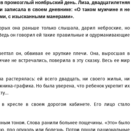
р в промозглый ноябрьский день. Лиза, двадцатилетняя
 и записала в своем дневнике: «О таком мужчине я не
ами, с изысканными манерами».
торых она раньше только слышала, дарил неброские, но
 Ведь он говорил ей такие правильные и одурманивающие
 шептал он, обвивая ее хрупкие плечи. Она, выросшая в
ичие не встречались, поверила в эту сказку. Весь ее мир
ла растерялась: ей всего двадцать, ни своего жилья, ни
жника-графика. Но была уверена, что ребенок укрепит их
у...
в кресле в своем дорогом кабинете. Его лицо стало
дяным тоном. Слова ранили больнее пощечины. «Это» было
ию, про опухоль или болезнь. Потом пошли рациональные