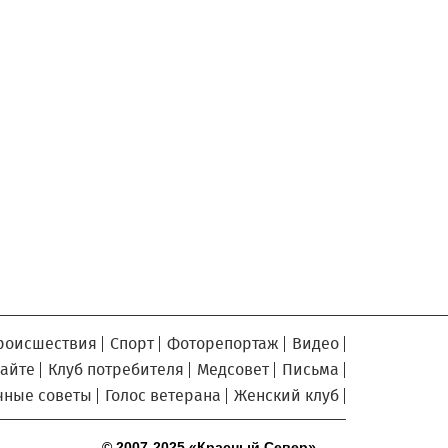
славян» в Вологодской области
Завершается ремонт
6.08.2026 09:58
автодороги Усть-Алексеево –
Мякинницыно в Великоустюгском округе
«Единая Россия» получила
5.08.2026 20:52
первое место в бюллетене на выборах в
Госдуму
Новый офис МФЦ открылся
5.08.2026 18:03
в заречной части Вологды
В Вологде завершены
5.08.2026 17:17
работы по благоустройству на 18
дворовых территориях
Осановская роща в Вологде
5.08.2026 16:50
стала современным парком с
роисшествия
Спорт
Фоторепортаж
Видео
«есенинской» душой
сайте
Клуб потребителя
Медсовет
Письма
Почти 13,5 тысячи человек
5.08.2026 16:41
чные советы
Голос ветерана
Женский клуб
пострадали от клещей в Вологодской
области с начала сезона
© 2007-2025 «Красный Север»