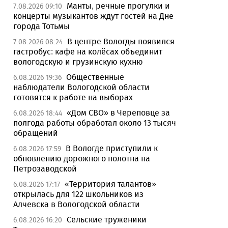
Манты, речные прогулки и
7.08.2026 09:10
концерты музыкантов ждут гостей на Дне
города Тотьмы
В центре Вологды появился
7.08.2026 08:24
гастробус: кафе на колёсах объединит
вологодскую и грузинскую кухню
Общественные
6.08.2026 19:36
наблюдатели Вологодской области
готовятся к работе на выборах
«Дом СВО» в Череповце за
6.08.2026 18:44
полгода работы обработал около 13 тысяч
обращений
В Вологде приступили к
6.08.2026 17:59
обновлению дорожного полотна на
Петрозаводской
«Территория талантов»
6.08.2026 17:17
открылась для 122 школьников из
Алчевска в Вологодской области
Сельские труженики
6.08.2026 16:20