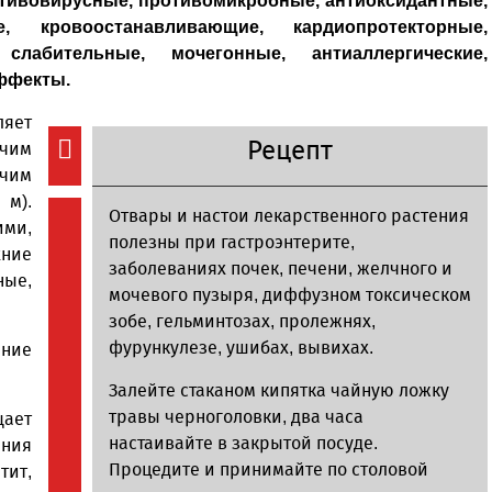
отивовирусные, противомикробные, антиоксидантные,
, кровоостанавливающие, кардиопротекторные,
слабительные, мочегонные, антиаллергические,
ффекты.
яет
Рецепт
учим
ячим
 м).
Отвары и настои лекарственного растения
ими,
полезны при гастроэнтерите,
ние
заболеваниях почек, печени, желчного и
ные,
мочевого пузыря, диффузном токсическом
зобе, гельминтозах, пролежнях,
фурункулезе, ушибах, вывихах.
ение
Залейте стаканом кипятка чайную ложку
травы черноголовки, два часа
ает
настаивайте в закрытой посуде.
ния
Процедите и принимайте по столовой
тит,