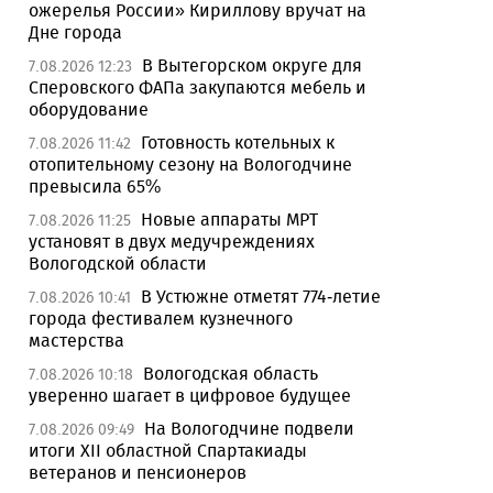
ожерелья России» Кириллову вручат на
Дне города
В Вытегорском округе для
7.08.2026 12:23
Сперовского ФАПа закупаются мебель и
оборудование
Готовность котельных к
7.08.2026 11:42
отопительному сезону на Вологодчине
превысила 65%
Новые аппараты МРТ
7.08.2026 11:25
установят в двух медучреждениях
Вологодской области
В Устюжне отметят 774-летие
7.08.2026 10:41
города фестивалем кузнечного
мастерства
Вологодская область
7.08.2026 10:18
уверенно шагает в цифровое будущее
На Вологодчине подвели
7.08.2026 09:49
итоги XII областной Спартакиады
ветеранов и пенсионеров