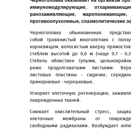
Черноголовка оказывает на организм пр
иммуномодулирующие, отхаркивающие
ранозаживляющие, жаропонижающие, 
противоопухолевые, спазмолитические э
Черноголовка обыкновенная представл
собой травянистый многолетник с полз
корневищем, волосистым вверху прямосто
стеблем высотой до 0,6 м (чаще 0,1 - 0,3
Стебель облиствен тупыми, цельнокрайн
реже продолговатыми листьями. Верх
листовые пластины - сидячие, середин
прикорневые - черешковые.
Ускоряет клеточную регенерацию, заживл
поврежденных тканей.
Снижает окислительный стресс, защищ
клеточные мембраны от поврежде
свободными радикалами. Возбуждает аппе