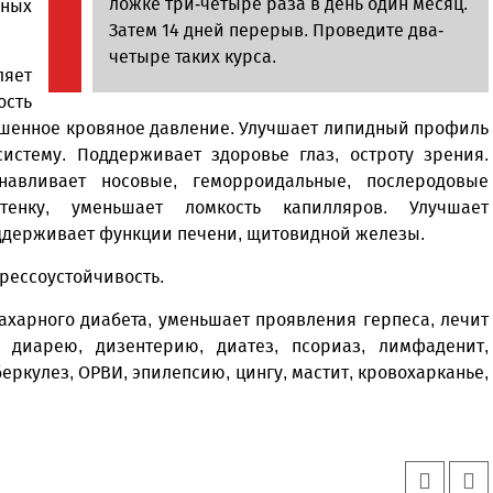
ложке три-четыре раза в день один месяц.
ных
Затем 14 дней перерыв. Проведите два-
четыре таких курса.
ляет
ость
шенное кровяное давление. Улучшает липидный профиль
истему. Поддерживает здоровье глаз, остроту зрения.
навливает носовые, геморроидальные, послеродовые
стенку, уменьшает ломкость капилляров. Улучшает
оддерживает функции печени, щитовидной железы.
рессоустойчивость.
харного диабета, уменьшает проявления герпеса, лечит
 диарею, дизентерию, диатез, псориаз, лимфаденит,
беркулез, ОРВИ, эпилепсию, цингу, мастит, кровохарканье,