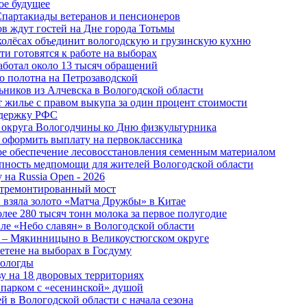
ое будущее
Спартакиады ветеранов и пенсионеров
в ждут гостей на Дне города Тотьмы
 колёсах объединит вологодскую и грузинскую кухню
и готовятся к работе на выборах
аботал около 13 тысяч обращений
о полотна на Петрозаводской
ьников из Алчевска в Вологодской области
 жилье с правом выкупа за один процент стоимости
ддержку РФС
 округа Вологодчины ко Дню физкультурника
 оформить выплату на первоклассника
ное обеспечение лесовосстановления семенным материалом
пность медпомощи для жителей Вологодской области
 на Russia Open - 2026
отремонтированный мост
 взяла золото «Матча Дружбы» в Китае
лее 280 тысяч тонн молока за первое полугодие
але «Небо славян» в Вологодской области
о – Мякинницыно в Великоустюгском округе
етене на выборах в Госдуму
Вологды
у на 18 дворовых территориях
 парком с «есенинской» душой
й в Вологодской области с начала сезона