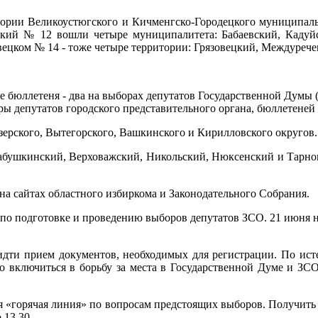
тории Великоустюгского и Кичменгско-Городецкого муниципаль
вский № 12 вошли четыре муниципалитета: Бабаевский, Каду
зовецком № 14 - тоже четыре территории: Грязовецкий, Междуре
ре бюллетеня - два на выборах депутатов Государственной Думы
ы депутатов городского представительного органа, бюллетеней 
зерского, Вытегорского, Вашкинского и Кирилловского округов
бушкинский, Верховажский, Никольский, Нюксенский и Тарногс
на сайтах областного избиркома и Законодательного Собрания.
по подготовке и проведению выборов депутатов ЗСО. 21 июня н
 идти прием документов, необходимых для регистрации. По исте
о включиться в борьбу за места в Государственной Думе и ЗСО
я «горячая линия» по вопросам предстоящих выборов. Получить 
 13.30.