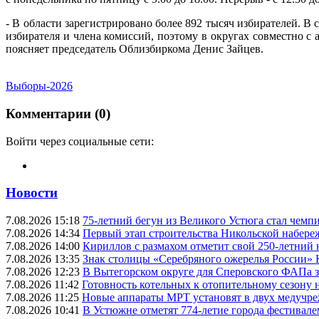
- В области зарегистрировано более 892 тысяч избирателей. В 
избирателя и члена комиссий, поэтому в округах совместно 
поясняет председатель Облизбиркома Денис Зайцев.
Выборы-2026
Комментарии (0)
Войти через социальные сети:
Новости
7.08.2026 15:18
75-летний бегун из Великого Устюга стал чемп
7.08.2026 14:34
Первый этап строительства Никольской набере
7.08.2026 14:00
Кириллов с размахом отметит свой 250-летний
7.08.2026 13:35
Знак столицы «Серебряного ожерелья России» 
7.08.2026 12:23
В Вытегорском округе для Сперовского ФАПа з
7.08.2026 11:42
Готовность котельных к отопительному сезону
7.08.2026 11:25
Новые аппараты МРТ установят в двух медучре
7.08.2026 10:41
В Устюжне отметят 774-летие города фестивале