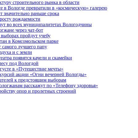
туру строительного рынка в области
е в Вологде превратили в «космическую» галерею
 значительно раньше срока
 росту рождаемости
дут во всех муниципалитетах Вологодчины
огжане через чат-бот
 выборах пройдут учебу
тан в Комсомольском парке
т самого лучшего папу
здуха и с земли
еатра появятся качели и скамейки
лесу под Вологдой
вгусте в «Путешествие мечты»
скурсий акции «Огни вечерней Вологды»
ателей к предстоящим выборам
вологжанам расскажут по «Телефону здоровья»
ройству опор и пролетных строений