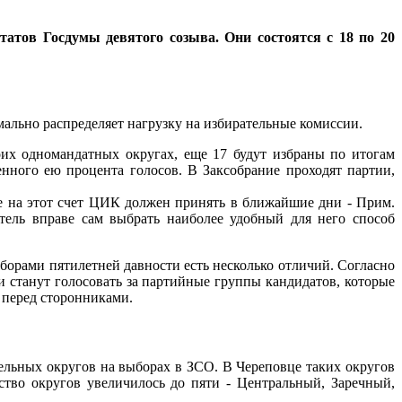
атов Госдумы девятого созыва. Они состоятся с 18 по 20
ально распределяет нагрузку на избирательные комиссии.
оих одномандатных округах, еще 17 будут избраны по итогам
енного ею процента голосов. В Заксобрание проходят партии,
ние на этот счет ЦИК должен принять в ближайшие дни - Прим.
тель вправе сам выбрать наиболее удобный для него способ
ыборами пятилетней давности есть несколько отличий. Согласно
 станут голосовать за партийные группы кандидатов, которые
 перед сторонниками.
ельных округов на выборах в ЗСО. В Череповце таких округов
тво округов увеличилось до пяти - Центральный, Заречный,