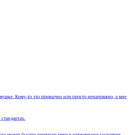
вушке. Кому-то это привычно или просто ненапряжно, а мне
 стандартах.
о что может быстро привести меня в равновесное состояние,