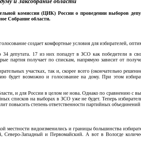
думу и Заксобрание области
льной комиссии (ЦИК) России о проведении выборов депут
ное Собрание области.
лосование создает комфортные условия для избирателей, оптим
 34 депутата. 17 из них попадут в ЗСО как победители в св
орые партия получает по спискам, напрямую зависит от получ
ирательных участках, так и, скорее всего (окончательно реше
ению будет возможно и голосование на дому. При этом избира
ласти, и для России в целом не нова. Однако по сравнению с в
ых списков на выборах в ЗСО уже не будет. Теперь избиратели
зволит повысить степень ответственности партийных объединений
ской местности видоизменились и границы большинства избират
, Северо-Западный и Первомайский. А вот в Вологде количес