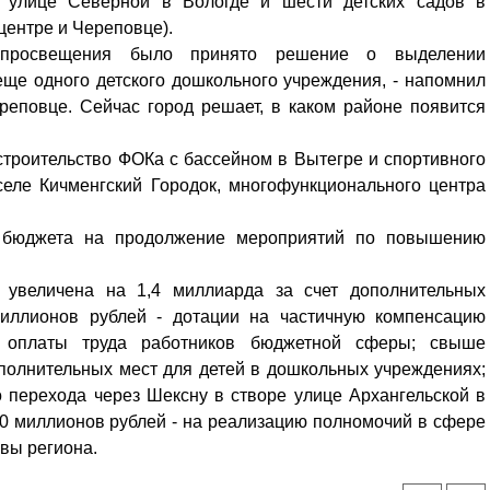
 улице Северной в Вологде и шести детских садов в
центре и Череповце).
просвещения было принято решение о выделении
еще одного детского дошкольного учреждения, - напомнил
ереповце. Сейчас город решает, в каком районе появится
строительство ФОКа с бассейном в Вытегре и спортивного
еле Кичменгский Городок, многофункционального центра
.
 бюджета на продолжение мероприятий по повышению
т увеличена на 1,4 миллиарда за счет дополнительных
миллионов рублей - дотации на частичную компенсацию
 оплаты труда работников бюджетной сферы; свыше
ополнительных мест для детей в дошкольных учреждениях;
о перехода через Шексну в створе улице Архангельской в
00 миллионов рублей - на реализацию полномочий в сфере
вы региона.