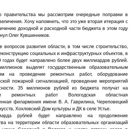
го правительства мы рассмотрим очередные поправки в
величения. Хочу напомнить, что это уже вторая итерация с
ичению доходной и расходной части бюджета в этом году
кнул Олег Кувшинников.
 вопросов развития области, в том числе строительство,
еконструкцию социальных и инфраструктурных объектов, в
9 годах будет направлено более двух миллиардов рублей.
миллионов выделят государственным образовательным
иям на проведение ремонтных работ, оборудование
еской пожарной сигнализацией, проведение мероприятий
сности. 35 миллионов рублей из бюджета получат на
ние ремонтных работ Вологодская областная
енная филармония имени В. А. Гаврилина, Череповецкий
кусств, Хохловский Дом культуры и ДК в селе Устье.
иарда рублей будет направлено на продолжение
тва на территории области образовательных организаций