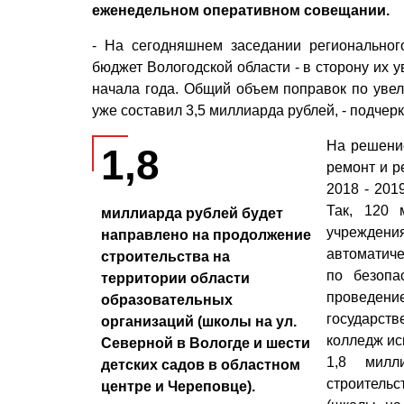
еженедельном оперативном совещании.
- На сегодняшнем заседании регионально
бюджет Вологодской области - в сторону их у
начала года. Общий объем поправок по увел
уже составил 3,5 миллиарда рублей, - подчер
На решение
1,8
ремонт и р
2018 - 201
Так, 120 
миллиарда рублей будет
учрежден
направлено на продолжение
автоматич
строительства на
по безопа
территории области
проведе
образовательных
государств
организаций (школы на ул.
колледж ис
Северной в Вологде и шести
1,8 милл
детских садов в областном
строительс
центре и Череповце).