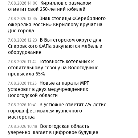
Кириллов с размахом
7.08.2026 14:00
отметит свой 250-летний юбилей
Знак столицы «Серебряного
7.08.2026 13:35
ожерелья России» Кириллову вручат на
Дне города
В Вытегорском округе для
7.08.2026 12:23
Сперовского ФАПа закупаются мебель и
оборудование
Готовность котельных к
7.08.2026 11:42
отопительному сезону на Вологодчине
превысила 65%
Новые аппараты МРТ
7.08.2026 11:25
установят в двух медучреждениях
Вологодской области
В Устюжне отметят 774-летие
7.08.2026 10:41
города фестивалем кузнечного
мастерства
Вологодская область
7.08.2026 10:18
уверенно шагает в цифровое будущее