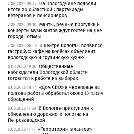
На Вологодчине подвели
7.08.2026 09:49
итоги XII областной Спартакиады
ветеранов и пенсионеров
Манты, речные прогулки и
7.08.2026 09:10
концерты музыкантов ждут гостей на Дне
города Тотьмы
В центре Вологды появился
7.08.2026 08:24
гастробус: кафе на колёсах объединит
вологодскую и грузинскую кухню
Общественные
6.08.2026 19:36
наблюдатели Вологодской области
готовятся к работе на выборах
«Дом СВО» в Череповце за
6.08.2026 18:44
полгода работы обработал около 13 тысяч
обращений
В Вологде приступили к
6.08.2026 17:59
обновлению дорожного полотна на
Петрозаводской
«Территория талантов»
6.08.2026 17:17