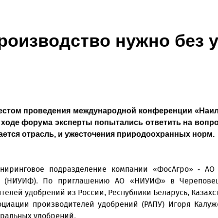
роизводство нужно без 
местом проведения международной конференции «Наи
ходе форума эксперты попытались ответить на вопрос
ается отрасль, и ужесточения природоохранных норм.
иринговое подразделение компании «ФосАгро» - АО «
» (НИУИФ). По приглашению АО «НИУИФ» в Череповец 
телей удобрений из России, Республики Беларусь, Казахс
циации производителей удобрений (РАПУ) Игоря Калужс
еральных удобрений.