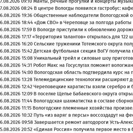
7.08.2026 09:10
Манты, речные прогулки и концерты музыка
7.08.2026 08:24
В центре Вологды появился гастробус: каф
6.08.2026 19:36
Общественные наблюдатели Вологодской об
6.08.2026 18:44
«Дом СВО» в Череповце за полгода работы
6.08.2026 17:59
В Вологде приступили к обновлению дорож
6.08.2026 17:17
«Территория талантов» открылась для 122 ш
6.08.2026 16:20
Сельские труженики Тотемского округа пол
6.08.2026 15:42
Детская футбольная секция ВоГУ получила
6.08.2026 15:08
Уникальный трейл и силовые шоу приготов
6.08.2026 14:31
Робот Макс на Госуслугах поможет вологжа
6.08.2026 14:00
Вологодская область подтвердила курс на
6.08.2026 13:28
Телемедицинские технологии расширяют д
6.08.2026 12:42
Череповецкие каратисты взяли серебро и бр
6.08.2026 12:09
В поселке Щепье Бабаевского округа откр
6.08.2026 11:44
Вологодская шахматистка в составе сборно
6.08.2026 11:15
Вологодские племенные хозяйства произвел
6.08.2026 10:32
Путь «из варяг в персы» воссоздадут на ф
6.08.2026 09:58
Завершается ремонт автодороги Усть-Алек
5.08.2026 20:52
«Единая Россия» получила первое место в 