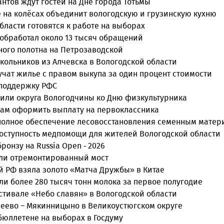
нтов ждут гостей на Дне города Тотьмы
е на колёсах объединит вологодскую и грузинскую кухню
ласти готовятся к работе на выборах
 обработал около 13 тысяч обращений
ного полотна на Петрозаводской
кольников из Алчевска в Вологодской области
учат жилье с правом выкупа за один процент стоимости
 поддержку РФС
или округа Вологодчины ко Дню физкультурника
нам оформить выплату на первоклассника
 полное обеспечение лесовосстановления семенным мате
оступность медпомощи для жителей Вологодской области
онзу на Russia Open - 2026
ыли отремонтированный мост
й РФ взяла золото «Матча Дружбы» в Китае
и более 280 тысяч тонн молока за первое полугодие
естивале «Небо славян» в Вологодской области
сеево – Мякинницыно в Великоустюгском округе
бюллетене на выборах в Госдуму