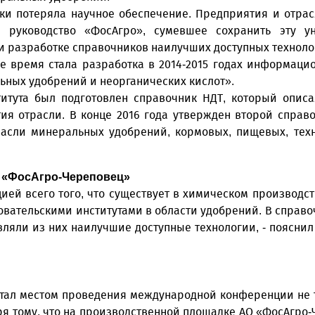
ки потеряла научное обеспечение. Предприятия и отрас
ь руководство «ФосАгро», сумевшее сохранить эту у
и разработке справочников наилучших доступных техноло
 время стала разработка в 2014-2015 годах информаци
льных удобрений и неорганических кислот».
титута был подготовлен справочник НДТ, который опис
ия отрасли. В конце 2016 года утвержден второй справ
трасли минеральных удобрений, кормовых, пищевых, те
О «ФосАгро-Череповец»
ией всего того, что существует в химическом производст
ательскими институтами в области удобрений. В справоч
ляли из них наилучшие доступные технологии, - пояснил
ал местом проведения международной конференции не тол
я тому, что на производственной площадке АО «ФосАгро-