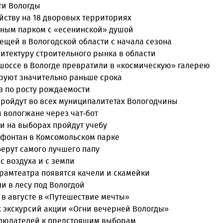
ти Вологды
йству на 18 дворовых территориях
нным парком с «есенинской» душой
лещей в Вологодской области с начала сезона
итектуру строительного рынка в области
оссе в Вологде превратили в «космическую» галерею
руют значительно раньше срока
в по росту рождаемости
пройдут во всех муниципалитетах Вологодчины
 вологжане через чат-бот
и на выборах пройдут учебу
 фонтан в Комсомольском парке
берут самого лучшего папу
с воздуха и с земли
драмтеатра появятся качели и скамейки
и в лесу под Вологдой
 в августе в «Путешествие мечты»
 экскурсий акции «Огни вечерней Вологды»
блюдателей к предстоящим выборам