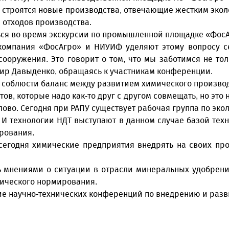
 строятся новые производства, отвечающие жестким экол
 отходов производства.
ься во время экскурсии по промышленной площадке «Фос
 компания «ФосАгро» и НИУИФ уделяют этому вопросу с
ружения. Это говорит о том, что мы заботимся не тольк
имир Давыденко, обращаясь к участникам конференции.
мо соблюсти баланс между развитием химического произво
, которые надо как-то друг с другом совмещать, но это не
лово. Сегодня при РАПУ существует рабочая группа по эк
И технологии НДТ выступают в данном случае базой техн
ирования.
т сегодня химические предприятия внедрять на своих п
 мнениями о ситуации в отрасли минеральных удобрени
гического нормирования.
е научно-технических конференций по внедрению и разв