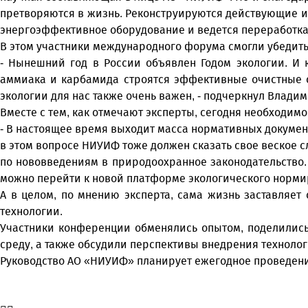
претворяются в жизнь. Реконструируются действующие и
энергоэффективное оборудование и ведется переработка
В этом участники международного форума смогли убедит
- Нынешний год в России объявлен Годом экологии. И
аммиака и карбамида строятся эффективные очистные соо
экологии для нас также очень важен, - подчеркнул Влад
Вместе с тем, как отмечают эксперты, сегодня необходи
- В настоящее время выходит масса нормативных документов
в этом вопросе НИУИФ тоже должен сказать свое веское с
по нововведениям в природоохранное законодательство. 
можно перейти к новой платформе экологического норм
А в целом, по мнению эксперта, сама жизнь заставляе
технологии.
Участники конференции обменялись опытом, поделились
среду, а также обсудили перспективы внедрения техноло
Руководство АО «НИУИФ» планирует ежегодное проведени