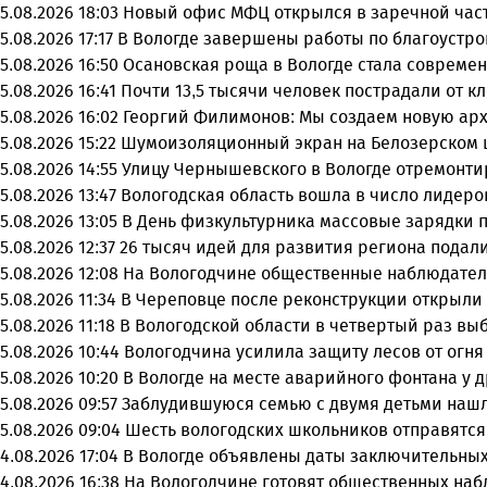
5.08.2026 18:03
Новый офис МФЦ открылся в заречной час
5.08.2026 17:17
В Вологде завершены работы по благоустро
5.08.2026 16:50
Осановская роща в Вологде стала совреме
5.08.2026 16:41
Почти 13,5 тысячи человек пострадали от к
5.08.2026 16:02
Георгий Филимонов: Мы создаем новую арх
5.08.2026 15:22
Шумоизоляционный экран на Белозерском ш
5.08.2026 14:55
Улицу Чернышевского в Вологде отремонти
5.08.2026 13:47
Вологодская область вошла в число лидеро
5.08.2026 13:05
В День физкультурника массовые зарядки 
5.08.2026 12:37
26 тысяч идей для развития региона подали
5.08.2026 12:08
На Вологодчине общественные наблюдател
5.08.2026 11:34
В Череповце после реконструкции открыли
5.08.2026 11:18
В Вологодской области в четвертый раз вы
5.08.2026 10:44
Вологодчина усилила защиту лесов от огня 
5.08.2026 10:20
В Вологде на месте аварийного фонтана у 
5.08.2026 09:57
Заблудившуюся семью с двумя детьми нашл
5.08.2026 09:04
Шесть вологодских школьников отправятся
4.08.2026 17:04
В Вологде объявлены даты заключительных
4.08.2026 16:38
На Вологодчине готовят общественных на