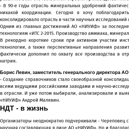
- В 90-е годы отрасль минеральных удобрений фактичес
никакой координации. Сегодня я хочу поблагодарит
консолидировало отрасль в части научных исследований 
Одним из главных достижений АО «НИУИФ» за последнее
технологиям «ИТС 2-2015. Производство аммиака, минера
В рекордно короткие сроки при активном участии инс
технологии, а также перспективные направления развит
фактически дополнил по охвату все производства в о
натрия.
Борис Левин, заместитель генерального директора А
- Создание справочников стало своеобразной консолидац
всеми ведущими российскими заводами и научно-исследов
в отрасли. И уже потом выбирали, анализировали и выяв
«НИУИФ» Андрей Малявин.
НДТ - в жизнь
Организаторы неоднократно подчеркивали - Череповец ст
научная составляющая в лице АО «НИУИФ». Но и благодар