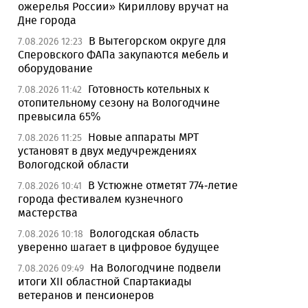
ожерелья России» Кириллову вручат на
Дне города
В Вытегорском округе для
7.08.2026 12:23
Сперовского ФАПа закупаются мебель и
оборудование
Готовность котельных к
7.08.2026 11:42
отопительному сезону на Вологодчине
превысила 65%
Новые аппараты МРТ
7.08.2026 11:25
установят в двух медучреждениях
Вологодской области
В Устюжне отметят 774-летие
7.08.2026 10:41
города фестивалем кузнечного
мастерства
Вологодская область
7.08.2026 10:18
уверенно шагает в цифровое будущее
На Вологодчине подвели
7.08.2026 09:49
итоги XII областной Спартакиады
ветеранов и пенсионеров