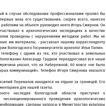
орый в случае обследования профессионалами пролил бы
первые века его существования, скорее всего, нанесен
 работами на объекте руководил некто Игорь Смирнов. Он
участвовал в археологических экспедициях в качестве
скопки проведены с нарушениями методики работ. Мы не
нные им материалы, - рассказал нашему корреспонденту
рии Вологодского Госуниверситета археолог Илья Папин.
 телефону с одним из тех, кто участвовал в земельных
 Вологжанин Александр Грудков переадресовал все наши
 мужчина указал, что на Набережной, 60 вовсе «не было
тарых коммуникаций». Телефон Игоря Смирнова оказался
асилий Перевалов находился на отдыхе за границей. Его
мментариев для нашей газеты.
рного наследия Вологодской области приступил к
 несанкционированного проведения археологических
р информации, сделаны запросы в Министерство культуры