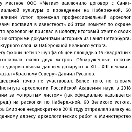
ду местное ООО «Метиз» заключило договор с Санкт-
риальной культуры о проведении на Набережной, 60
Великий Устюг приезжал профессиональный археолог
ич поставил в известность об этом Комитет по охране
отя археолог не прислал в Вологду итоговый отчет о своих
с некоторыми документами историка из Санкт-Петербурга.
льтурного слоя на Набережной Великого Устюга.
егу Сухоны четыре шурфа общей площадью 16 квадратных
 составила около двух метров. Обнаруженные остатки
редварительным данным датируются XII - XIII веками -
сказал «Красному Северу» Даниил Русанов.
евский точно не участвовал. Более того, по словам
нститута археологии Российской Академии наук, в 2018
 ним за «открытым листом» (так официально называется
ред.) на раскопки по Набережной, 60 Великого Устюга.
рь Смирнов неоднократно в 2018 году отправлял заявку на
данному адресу археологических работ в Министерство