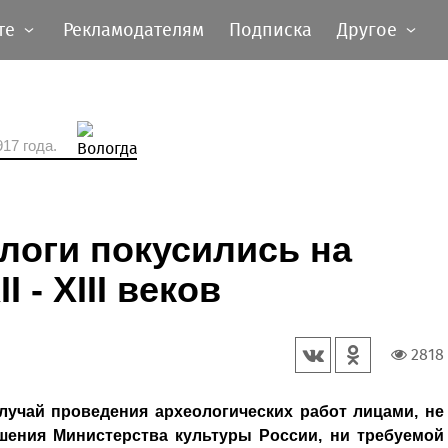
те
Рекламодателям
Подписка
Другое
17 года.
логи покусились на
 - XIII веков
2818
учай проведения археологических работ лицами, не
ения Министерства культуры России, ни требуемой