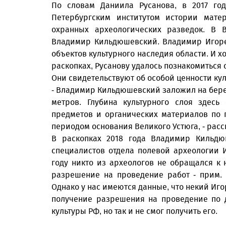
По словам Даниила Русанова, в 2017 го
Петербургским институтом истории мате
охранных археологических разведок. В 
Владимир Кильдюшевский. Владимир Игорев
объектов культурного наследия области. И х
раскопках, Русанову удалось познакомиться 
Они свидетельствуют об особой ценности ку
- Владимир Кильдюшевский заложил на бер
метров. Глубина культурного слоя здесь
предметов и органических материалов по п
периодом основания Великого Устюга, - рас
В раскопках 2018 года Владимир Кильдюш
специалистов отдела полевой археологии И
году никто из археологов не обращался к
разрешение на проведение работ - прим. 
Однако у нас имеются данные, что некий Иго
получение разрешения на проведение по 
культуры РФ, но так и не смог получить его.