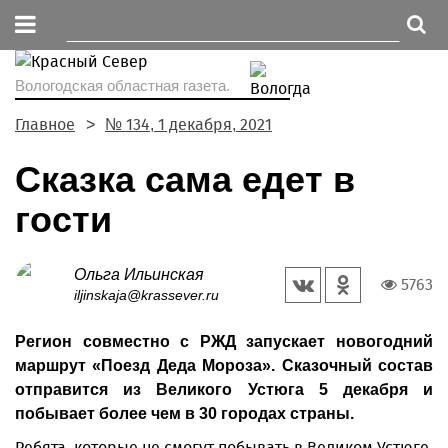
Вологодская областная газета.
Главное
№ 134, 1 декабря, 2021
Сказка сама едет в
гости
Ольга Ильинская
5763
iljinskaja@krassever.ru
Регион совместно с РЖД запускает новогодний
маршрут «Поезд Деда Мороза». Сказочный состав
отправится из Великого Устюга 5 декабря и
побывает более чем в 30 городах страны.
Ребята, которые не смогут побывать в Великом Устюге,