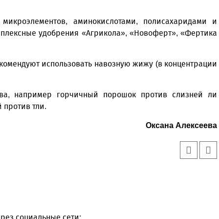
 микроэлементов, аминокислотами, полисахаридами и
мплексные удобрения «Агрикола», «Новоферт», «Фертика
комендуют использовать навозную жижу (в концентрации
тва, например горчичный порошок против слизней ли
 против тли.
Оксана Алексеева
рез социальные сети: