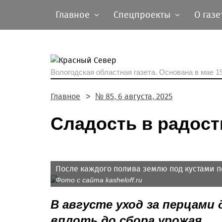
Главное
Спецпроекты
О газе
Вологодская областная газета.
Основана в мае 19
Главное
№ 85, 6 августа, 2025
Сладость в радост
После каждого полива землю под кустами п
Фото с сайта kasheloff.ru
В августе уход за перцами
вплоть до сбора урожая