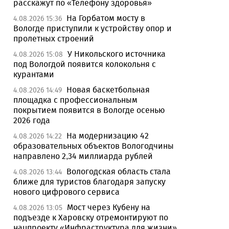
расскажут по «Телефону здоровья»
На Горбатом мосту в
4.08.2026 15:36
Вологде приступили к устройству опор и
пролетных строений
У Никольского источника
4.08.2026 15:08
под Вологдой появится колокольня с
курантами
Новая баскетбольная
4.08.2026 14:49
площадка с профессиональным
покрытием появится в Вологде осенью
2026 года
На модернизацию 42
4.08.2026 14:22
образовательных объектов Вологодчины
направлено 2,34 миллиарда рублей
Вологодская область стала
4.08.2026 13:44
ближе для туристов благодаря запуску
нового цифрового сервиса
Мост через Кубену на
4.08.2026 13:05
подъезде к Харовску отремонтируют по
нацпроекту «Инфраструктура для жизни»