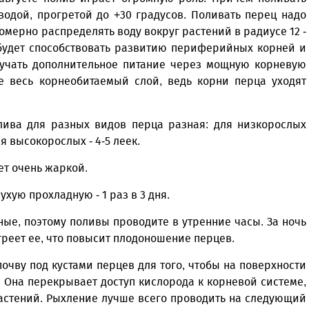
водой, прогретой до +30 градусов. Поливать перец надо
номерно распределять воду вокруг растений в радиусе 12 -
в будет способствовать развитию периферийных корней и
олучать дополнительное питание через мощную корневую
е весь корнеобитаемый слой, ведь корни перца уходят
лива для разных видов перца разная: для низкорослых
ля высокорослых - 4-5 леек.
ет очень жаркой.
хую прохладную - 1 раз в 3 дня.
ые, поэтому поливы проводите в утренние часы. За ночь
греет ее, что повысит плодоношение перцев.
чву под кустами перцев для того, чтобы на поверхности
 Она перекрывает доступ кислорода к корневой системе,
астений. Рыхление лучше всего проводить на следующий