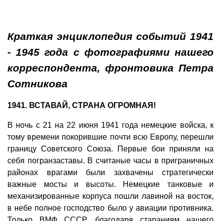
Фото Петра Сотникова из фондов ГАВО
года.
(53-К), 1941 - 1942 годы.
Фото Петра Сотникова из фондов ГАВО
Краткая энциклопедия событий 1941
- 1945 года с фотографиями нашего
корреспондента, фронтовика Петра
Сотникова
1941. ВСТАВАЙ, СТРАНА ОГРОМНАЯ!
В ночь с 21 на 22 июня 1941 года немецкие войска, к
тому времени покорившие почти всю Европу, перешли
границу Советского Союза. Первые бои приняли на
себя погранзаставы. В считаные часы в приграничных
районах врагами были захвачены стратегически
важные мосты и высоты. Немецкие танковые и
механизированные корпуса пошли лавиной на восток,
в небе полное господство было у авиации противника.
Только ВМФ СССР, благодаря стараниям нашего