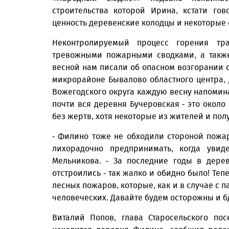
строительства которой Ирина, кстати го
ценность деревенские колодцы и некоторые 
Неконтролируемый процесс горения тр
тревожными пожарными сводками, а также
весной нам писали об опасном возгорании 
микрорайоне Бывалово областного центра, 
Вожегодского округа каждую весну напомина
почти вся деревня Бучеровская - это около
без жертв, хотя некоторые из жителей и пол
- Филино тоже не обходили стороной пожары
лихорадочно предпринимать, когда увид
Мельникова. - За последние годы в дере
отстроились - так жалко и обидно было! Теп
лесных пожаров, которые, как и в случае с 
человеческих. Давайте будем осторожны и б
Виталий Попов, глава Старосельского по