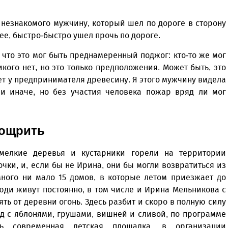
 незнакомого мужчину, который шел по дороге в сторону
 ее, быстро-быстро ушел прочь по дороге.
, что это мог быть преднамеренный поджог: кто-то же мог
кого нет, но это только предположения. Может быть, это
ет у предпринимателя древесину. Я этого мужчину видела
ли иначе, но без участия человека пожар вряд ли мог
оощрить
 мелкие деревья и кустарники горели на территории
чки, и, если бы не Ирина, они бы могли возвратиться из
ного ни мало 15 домов, в которые летом приезжает до
люди живут постоянно, в том числе и Ирина Мельникова с
ть от деревни огонь. Здесь разбит и скоро в полную силу
д с яблонями, грушами, вишней и сливой, по программе
ь современная детская площадка, в организации