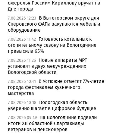
ожерелья России» Кириллову вручат на
Дне города
В Вытегорском округе для
7.08.2026 12:23
Сперовского ФАПа закупаются мебель и
оборудование
Готовность котельных к
7.08.2026 11:42
отопительному сезону на Вологодчине
превысила 65%
Новые аппараты МРТ
7.08.2026 11:25
установят в двух медучреждениях
Вологодской области
В Устюжне отметят 774-летие
7.08.2026 10:41
города фестивалем кузнечного
мастерства
Вологодская область
7.08.2026 10:18
уверенно шагает в цифровое будущее
На Вологодчине подвели
7.08.2026 09:49
итоги XII областной Спартакиады
ветеранов и пенсионеров