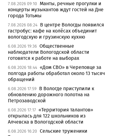
Манты, речные прогулки и
7.08.2026 09:10
концерты музыкантов ждут гостей на Дне
города Тотьмы
В центре Вологды появился
7.08.2026 08:24
гастробус: кафе на колёсах объединит
вологодскую и грузинскую кухню
Общественные
6.08.2026 19:36
наблюдатели Вологодской области
готовятся к работе на выборах
«Дом СВО» в Череповце за
6.08.2026 18:44
полгода работы обработал около 13 тысяч
обращений
В Вологде приступили к
6.08.2026 17:59
обновлению дорожного полотна на
Петрозаводской
«Территория талантов»
6.08.2026 17:17
открылась для 122 школьников из
Алчевска в Вологодской области
Сельские труженики
6.08.2026 16:20