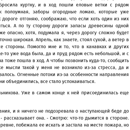
 Бросила куртку, и в ход пошли еловые ветки с рядом
к полоумная, заборы огородные ломаю, которые уже
к дороге отгоняю, соображаю, что если хоть один из них
иться. А по ту сторону дороги запасы древесины одной
е опасно, хотя, подумала я, через дорогу сложно будет
точно широкая. Апрель, как знаете, стоял сухой, а ветер в
се стороны. Помогло мне и то, что в канавках и других
де-то уже вода была, да и пруд рядом есть небольшой, и с
 тоже пошла в ход. А чтобы позвонить куда-то, сообщить
е мысли такой у меня не возникло из-за стресса, да и
залось. Огненные потоки из-за особенности направления
они объединились, все стало успокаиваться.
ьникова. Уже в самом конце к ней присоединилась еще
рания, и я ничего не подозревала о наступающей беде до
 - рассказывает она. - Смотрю: что-то дымится в стороне.
еревне, побежала ее искать и застала на месте пожара, но