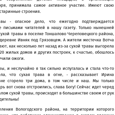
воря, принимала самое активное участие. Имеют свою
старинные строения.
авы - опасное дело, что ежегодно подтверждается
 письмами читателей в нашу газету. Только нынешней
сухой травы в поселке Тоншалово Череповецкого района,
деревне Ивняк под Грязовцем. А жители местечка Вотча
ют, как несколько лет назад из-за сухой травы выгорела
 20 жилых домов и других построек, к счастью, обошлось
учили ожоги.
, и неслучайно я так сильно испугалась и стала что-то
ела, что сухая трава в огне, - рассказывает Ирина
вне сгорело три дома, в том числе и наш. Мы только
ерь вот снова отстроились, слава Богу! Сейчас идет черед
палом сухой травы, происходят в большинстве своем от рук
дительны!
селения Вологодского района, на территории которого