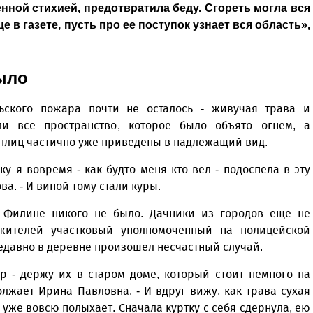
нной стихией, предотвратила беду. Сгореть могла вся
 в газете, пусть про ее поступок узнает вся область»,
было
ьского пожара почти не осталось - живучая трава и
и все пространство, которое было объято огнем, а
еплиц частично уже приведены в надлежащий вид.
ку я вовремя - как будто меня кто вел - подоспела в эту
а. - И виной тому стали куры.
 Филине никого не было. Дачники из городов еще не
жителей участковый уполномоченный на полицейской
недавно в деревне произошел несчастный случай.
ур - держу их в старом доме, который стоит немного на
олжает Ирина Павловна. - И вдруг вижу, как трава сухая
нь уже вовсю полыхает. Сначала куртку с себя сдернула, ею