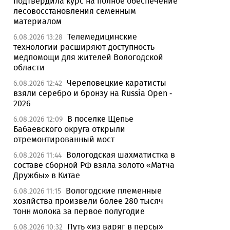
подтвердила курс на полное обеспечение
лесовосстановления семенным
материалом
Телемедицинские
6.08.2026 13:28
технологии расширяют доступность
медпомощи для жителей Вологодской
области
Череповецкие каратисты
6.08.2026 12:42
взяли серебро и бронзу на Russia Open -
2026
В поселке Щепье
6.08.2026 12:09
Бабаевского округа открыли
отремонтированный мост
Вологодская шахматистка в
6.08.2026 11:44
составе сборной РФ взяла золото «Матча
Дружбы» в Китае
Вологодские племенные
6.08.2026 11:15
хозяйства произвели более 280 тысяч
тонн молока за первое полугодие
Путь «из варяг в персы»
6.08.2026 10:32