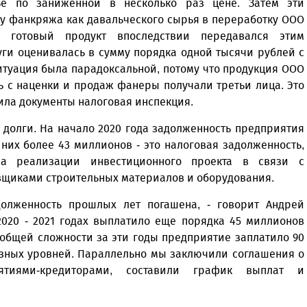
ье по заниженной в несколько раз цене. Затем эти
у фанкряжа как давальческого сырья в переработку ООО
и готовый продукт впоследствии передавался этим
уги оценивалась в сумму порядка одной тысячи рублей с
итуация была парадоксальной, потому что продукция ООО
ь с наценки и продаж фанеры получали третьи лица. Это
вила документы налоговая инспекция.
 долги. На начало 2020 года задолженность предприятия
них более 43 миллионов - это налоговая задолженность,
ла реализации инвестиционного проекта в связи с
авщиками строительных материалов и оборудования.
олженность прошлых лет погашена, - говорит Андрей
2020 - 2021 годах выплатило еще порядка 45 миллионов
 общей сложности за эти годы предприятие заплатило 90
зных уровней. Параллельно мы заключили соглашения о
тиями-кредиторами, составили график выплат и