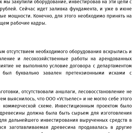
ах мы закупили оборудование, инвестировав на эти цели с
рублей. Сейчас идет заливка фундамента, и уже в июне
ые мощности. Конечно, для этого необходимо принять на
ищем рабочие кадры.
ым отсутствием необходимого оборудования вскрылись и
новление и лесохозяйственные работы на арендованных
риятие не выполняло условие договора с департаментом
д был буквально завален претензионными исками с
готовки, отсутствовали аншлаги, лесовосстановление не
тем выяснилось, что ООО «Устьелес» и не могло себе этого
ой коммерческой схеме. Инвестиционным проектом было
й древесины должна была быть сырьем для изготовления
 для дальнейшего инвестирования вырученных средств в
 вся заготавливаемая древесина продавалась в другие