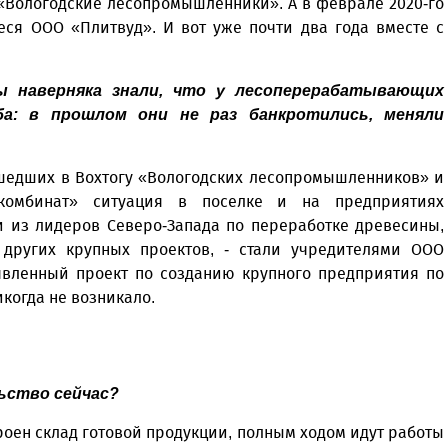
«Вологодские лесопромышленники». А в феврале 2020-го
ся ООО «Плитвуд». И вот уже почти два года вместе с
ы наверняка знали, что у лесоперерабатывающих
ба: в прошлом они не раз банкротились, меняли
ишедших в Вохтогу «Вологодских лесопромышленников» и
комбинат» ситуация в поселке и на предприятиях
и из лидеров Северо-Запада по переработке древесины,
других крупных проектов, - стали учредителями ООО
аявленный проект по созданию крупного предприятия по
когда не возникало.
льство сейчас?
роен склад готовой продукции, полным ходом идут работы