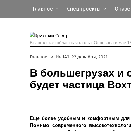
Главное
Спецпроекты
О газе
Вологодская областная газета.
Основана в мае 19
Главное
№ 143, 22 декабря, 2021
В большегрузах и 
будет частица Вох
Еще более удобным и комфортным для ж
Помимо современного высокотехнологи