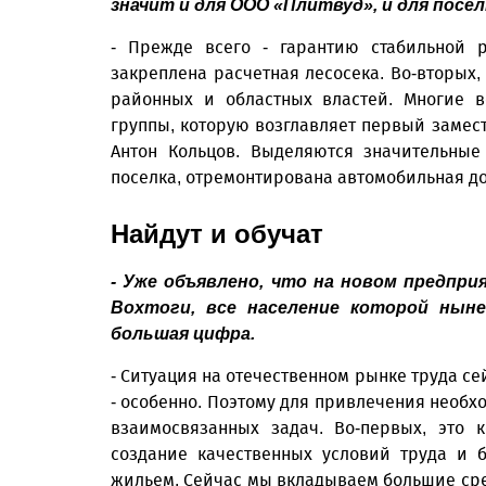
значит и для ООО «Плитвуд», и для посел
- Прежде всего - гарантию стабильной 
закреплена расчетная лесосека. Во-вторых,
районных и областных властей. Многие 
группы, которую возглавляет первый замест
Антон Кольцов. Выделяются значительные
поселка, отремонтирована автомобильная до
Найдут и обучат
- Уже объявлено, что на новом предпри
Вохтоги, все население которой нын
большая цифра.
- Ситуация на отечественном рынке труда се
- особенно. Поэтому для привлечения необх
взаимосвязанных задач. Во-первых, это 
создание качественных условий труда и 
жильем. Сейчас мы вкладываем большие ср