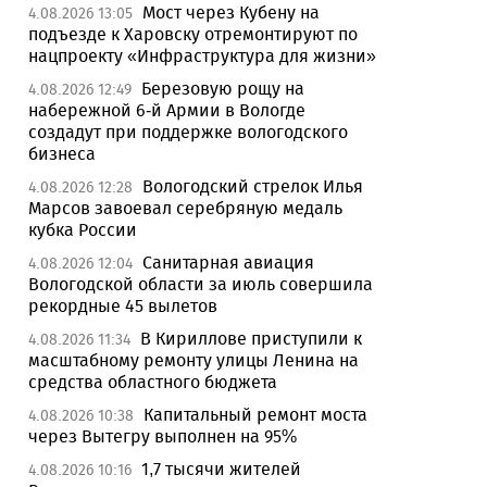
Мост через Кубену на
4.08.2026 13:05
подъезде к Харовску отремонтируют по
нацпроекту «Инфраструктура для жизни»
Березовую рощу на
4.08.2026 12:49
набережной 6-й Армии в Вологде
создадут при поддержке вологодского
бизнеса
Вологодский стрелок Илья
4.08.2026 12:28
Марсов завоевал серебряную медаль
кубка России
Санитарная авиация
4.08.2026 12:04
Вологодской области за июль совершила
рекордные 45 вылетов
В Кириллове приступили к
4.08.2026 11:34
масштабному ремонту улицы Ленина на
средства областного бюджета
Капитальный ремонт моста
4.08.2026 10:38
через Вытегру выполнен на 95%
1,7 тысячи жителей
4.08.2026 10:16