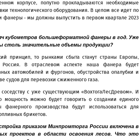
енном корпусе, попутно прокладываются необходимые
вки технологического оборудования. В целом все идет по
и фанеры - мы должны выпустить в первом квартале 2023
сяч кубометров большеформатной фанеры в год. Уже
ны столь значительные объемы продукции?
ский принцип, то рынками сбыта станут страны Европы,
, Россия. В отраслевом аспекте наша фанера будет
зных автомобилей и фургонов, обустройства опалубки и
ве судов для перевозки сжиженного газа.
о соседству с уже существующим «ВохтогаЛесДревом». И
ю мощность можно будет говорить о создании единого
ы фанерного производства будут использоваться для
опливных брикетов.
 стройка приказом Минпромторга России включена в
ых проектов в области освоения лесов. Что это