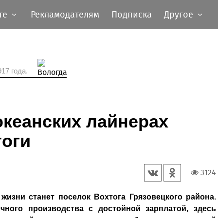
те
Рекламодателям
Подписка
Другое
17 года.
океанских лайнерах
тоги
3124
изни станет поселок Вохтога Грязовецкого района.
чного производства с достойной зарплатой, здесь