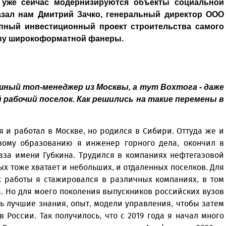
 уже сейчас модернизируются объекты социальной
азал нам Дмитрий Зачко, генеральный директор ООО
упный инвестиционный проект строительства самого
тву широкоформатной фанеры.
шный топ-менеджер из Москвы, а тут Вохтога - даже
рабочий поселок. Как решились на такие перемены в
я и работал в Москве, но родился в Сибири. Оттуда же и
вому образованию я инженер горного дела, окончил в
аза имени Губкина. Трудился в компаниях нефтегазовой
ых тоже хватает и небольших, и отдаленных поселков. Для
х работы я стажировался в различных компаниях, в том
. Но для моего поколения выпускников российских вузов
ь лучшие знания, опыт, модели управления, чтобы затем
России. Так получилось, что с 2019 года я начал много