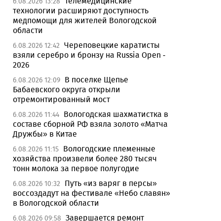
Телемедицинские
6.08.2026 13:28
технологии расширяют доступность
медпомощи для жителей Вологодской
области
Череповецкие каратисты
6.08.2026 12:42
взяли серебро и бронзу на Russia Open -
2026
В поселке Щепье
6.08.2026 12:09
Бабаевского округа открыли
отремонтированный мост
Вологодская шахматистка в
6.08.2026 11:44
составе сборной РФ взяла золото «Матча
Дружбы» в Китае
Вологодские племенные
6.08.2026 11:15
хозяйства произвели более 280 тысяч
тонн молока за первое полугодие
Путь «из варяг в персы»
6.08.2026 10:32
воссоздадут на фестивале «Небо славян»
в Вологодской области
Завершается ремонт
6.08.2026 09:58