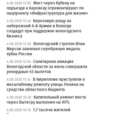
Мост через Кубену на
4.08.2026 13:05
подъезде к Харовску отремонтируют по
нацпроекту «Инфраструктура для жизни»
Березовую рощу на
4.08.2026 12:49
набережной 6-й Армии в Вологде
создадут при поддержке вологодского
бизнеса
Вологодский стрелок Илья
4.08.2026 12:28
Марсов завоевал серебряную медаль
кубка России
Санитарная авиация
4.08.2026 12:04
Вологодской области за июль совершила
рекордные 45 вылетов
В Кириллове приступили к
4.08.2026 11:34
масштабному ремонту улицы Ленина на
средства областного бюджета
Капитальный ремонт моста
4.08.2026 10:38
через Вытегру выполнен на 95%
1,7 тысячи жителей
4.08.2026 10:16