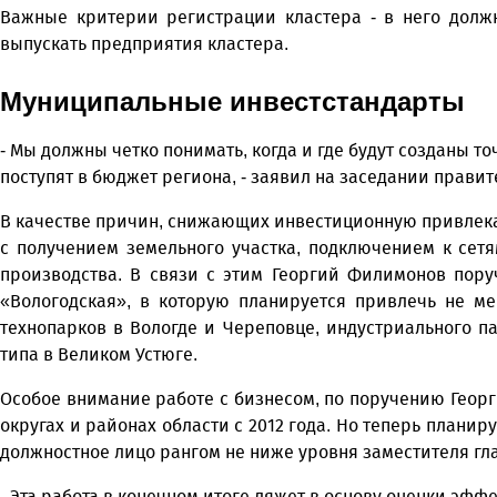
Важные критерии регистрации кластера - в него дол
выпускать предприятия кластера.
Муниципальные инвестстандарты
- Мы должны четко понимать, когда и где будут созданы т
поступят в бюджет региона, - заявил на заседании прави
В качестве причин, снижающих инвестиционную привлека
с получением земельного участка, подключением к сетя
производства. В связи с этим Георгий Филимонов пору
«Вологодская», в которую планируется привлечь не м
технопарков в Вологде и Череповце, индустриального п
типа в Великом Устюге.
Особое внимание работе с бизнесом, по поручению Георг
округах и районах области с 2012 года. Но теперь планир
должностное лицо рангом не ниже уровня заместителя гл
- Эта работа в конечном итоге ляжет в основу оценки эфф