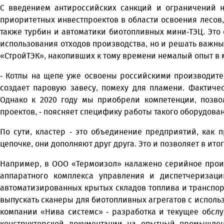
С введением антироссийских санкций и ограничений н
приоритетных инвестпроектов в области освоения лесов,
также турбин и автоматики биотопливных мини-ТЭЦ. Эт
использования отходов производства, но и решать важны
«СтройТЭК», накопивших к тому времени немалый опыт в м
- Котлы на щепе уже освоены российскими производите
создает паровую завесу, помеху для пламени. Фактиче
Однако к 2020 году мы приобрели компетенции, позв
проектов, - поясняет специфику работы такого оборудов
По сути, кластер - это объединение предприятий, как 
цепочке, они дополняют друг друга. Это и позволяет в ито
Например, в ООО «Термоизол» налажено серийное произ
аппаратного комплекса управления и диспетчеризаци
автоматизированных крытых складов топлива и транспор
выпускать сканеры для биотопливных агрегатов с исполь
компании «Нива системс» - разработка и текущее обслу
конструкторской документации на опытный промышлен