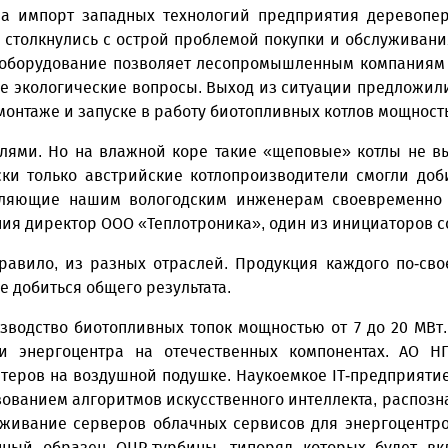
а импорт западных технологий предприятия деревопере
 столкнулись с острой проблемой покупки и обслуживани
о оборудование позволяет лесопромышленным компаниям 
е экологические вопросы. Выход из ситуации предложили
онтаже и запуске в работу биотопливных котлов мощность
лями. Но на влажной коре такие «щеповые» котлы не вы
ски только австрийские котлопроизводители смогли до
оляющие нашим вологодским инженерам своевременно 
ания директор ООО «Теплотроника», один из инициаторов 
правило, из разных отраслей. Продукция каждого по-сво
ге добиться общего результата.
водство биотопливных топок мощностью от 7 до 20 МВт.
и энергоцентра на отечественных компонентах. АО Н
теров на воздушной подушке. Наукоемкое IT-предприятие
зованием алгоритмов искусственного интеллекта, распозн
живание серверов облачных сервисов для энергоцентров
ный образец ОЦР-турбины, типоряд которых будет вк