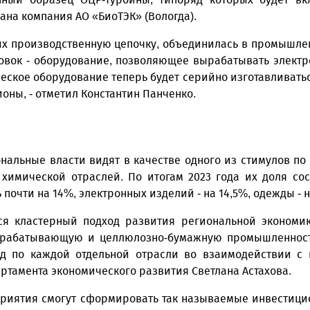
на компания АО «БиоТЭК» (Вологда).
щих производственную цепочку, объединилась в промышле
овок - оборудование, позволяющее вырабатывать электр
кое оборудование теперь будет серийно изготавливаться в
оны, - отметил Константин Панченко.
альные власти видят в качестве одного из стимулов по
химической отраслей. По итогам 2023 года их доля сос
очти на 14%, электронных изделий - на 14,5%, одежды - на
я кластерный подход развития региональной экономик
брабатывающую и целлюлозно-бумажную промышленность
д по каждой отдельной отрасли во взаимодействии с 
артамента экономического развития Светлана Астахова.
приятия смогут сформировать так называемые инвестицио