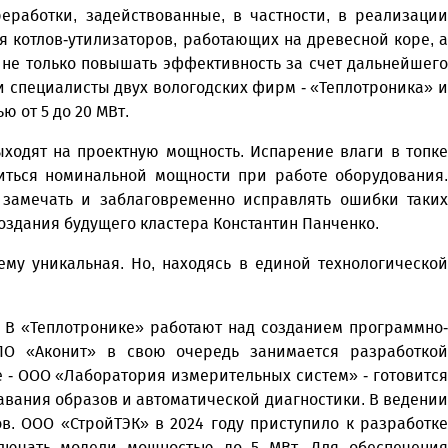
работки, задействованные, в частности, в реализации
я котлов-утилизаторов, работающих на древесной коре, а
не только повышать эффективность за счет дальнейшего
 специалисты двух вологодских фирм - «Теплотроника» и
ю от 5 до 20 МВт.
ходят на проектную мощность. Испарение влаги в топке
биться номинальной мощности при работе оборудования.
замечать и заблаговременно исправлять ошибки таких
создания будущего кластера Константин Панченко.
ему уникальная. Но, находясь в единой технологической
 В «Теплотронике» работают над созданием программно-
ПО «Аконит» в свою очередь занимается разработкой
 - ООО «Лаборатория измерительных систем» - готовится
авания образов и автоматической диагностики. В ведении
. ООО «СтройТЭК» в 2024 году приступило к разработке
лючать модели мощностью до 5 МВт. Для обеспечения