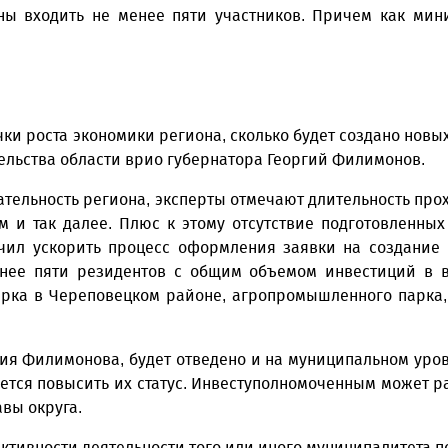
жны входить не менее пяти участников. Причем как м
очки роста экономики региона, сколько будет создано нов
тельства области врио губернатора Георгий Филимонов.
тельность региона, эксперты отмечают длительность про
м и так далее. Плюс к этому отсутствие подготовленны
чил ускорить процесс оформления заявки на создание 
енее пяти резидентов с общим объемом инвестиций в 
арка в Череповецком районе, агропромышленного парка,
ия Филимонова, будет отведено и на муниципальном уров
уется повысить их статус. Инвест­уполномоченным может р
авы округа.
ективности деятельности того или иного муниципалитета п