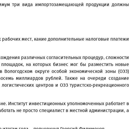
инимум три вида импортозамещающей продукции должны
ых рабочих мест, какие дополнительные налоговые платежи
хождения различных согласительных процедур, сложности
х площадок, на которых бизнес мог бы разместить новые
в Вологодском округе особой экономической зоны (ОЭЗ)
восемь миллиардов рублей. Также на очереди создание
 логистических центров и ОЭЗ туристско-рекреационного
не. Институт инвестиционных уполномоченных работает в
аботать не просто специалист в местной администрации, а
о итогам года, - подчеркнул Георгий Филимонов.