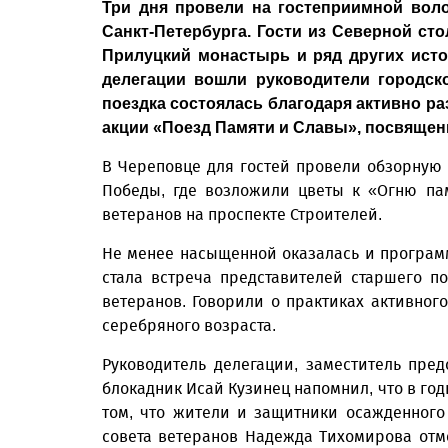
Три дня провели на гостеприимной воло
Санкт-Петербурга. Гости из Северной ст
Прилуцкий монастырь и ряд других исто
делегации вошли руководители городск
поездка состоялась благодаря активно р
акции «Поезд Памяти и Славы», посвящен
В Череповце для гостей провели обзорную 
Победы, где возложили цветы к «Огню пам
ветеранов на проспекте Строителей.
Не менее насыщенной оказалась и програм
стала встреча представителей старшего п
ветеранов. Говорили о практиках активног
серебряного возраста.
Руководитель делегации, заместитель пре
блокадник Исай Кузинец напомнил, что в г
том, что жители и защитники осажденного
совета ветеранов Надежда Тихомирова отме