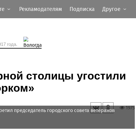
те
Рекламодателям
Подписка
Другое
17 года.
рной столицы угостили
орком»
1975
ретил председатель городского совета ветеранов