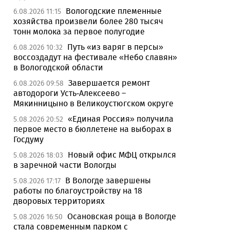
Вологодские племенные
6.08.2026 11:15
хозяйства произвели более 280 тысяч
тонн молока за первое полугодие
Путь «из варяг в персы»
6.08.2026 10:32
воссоздадут на фестивале «Небо славян»
в Вологодской области
Завершается ремонт
6.08.2026 09:58
автодороги Усть-Алексеево –
Мякинницыно в Великоустюгском округе
«Единая Россия» получила
5.08.2026 20:52
первое место в бюллетене на выборах в
Госдуму
Новый офис МФЦ открылся
5.08.2026 18:03
в заречной части Вологды
В Вологде завершены
5.08.2026 17:17
работы по благоустройству на 18
дворовых территориях
Осановская роща в Вологде
5.08.2026 16:50
стала современным парком с