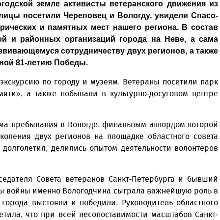
годской земле активисты ветеранского движения из
олицы посетили Череповец и Вологду, увидели Спасо-
рических и памятных мест нашего региона. В состав
ой и районных организаций города на Неве, а сама
азвивающемуся сотрудничеству двух регионов, а также
ной 81-летию Победы.
экскурсию по городу и музеям. Ветераны посетили парк
яти», а также побывали в культурно-досуговом центре
ма пребывания в Вологде, финальным аккордом которой
околения двух регионов на площадке областного совета
о долголетия, делились опытом деятельности волонтеров
дседателя Совета ветеранов Санкт-Петербурга и бывший
оды войны именно Вологодчина сыграла важнейшую роль в
 города выстояли и победили. Руководитель областного
тила, что при всей несопоставимости масштабов Санкт-