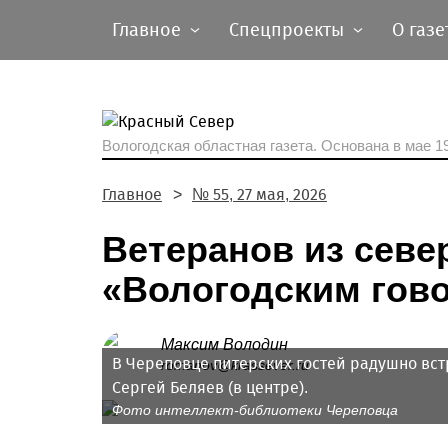
Главное
Спецпроекты
О газе
Вологодская областная газета.
Основана в мае 19
Главное
№ 55, 27 мая, 2026
Ветеранов из севе
«Вологодским гов
Максим Володин
В Череповце питерских гостей радушно вст
romanov@krassever.ru
Сергей Беляев (в центре).
Фото интеллект-библиотеки Череповца