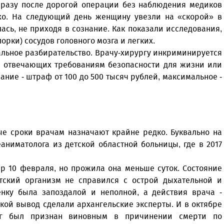
 сразу после дорогой операции без наблюдения медиков
охо. На следующий день женщину увезли на «скорой» в
ась, не приходя в сознание. Как показали исследования,
орки) сосудов головного мозга и легких.
альное разбирательство. Врачу-хирургу инкриминируется
 не отвечающих требованиям безопасности для жизни или
ние - штраф от 100 до 500 тысяч рублей, максимальное -
ые сроки врачам назначают крайне редко. Буквально на
аниматолога из детской областной больницы, где в 2017
р 10 февраля, но прожила она меньше суток. Состояние
тский организм не справился с острой дыхательной и
енку была запоздалой и неполной, а действия врача -
кой вывод сделали архангельские эксперты. И в октябре
лог был признан виновным в причинении смерти по