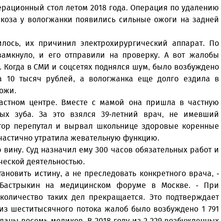
перационный стол летом 2018 года. Операция по удалению
ркоза у вологжанки появились сильные ожоги на задней
лось, их причинил электрохирургический аппарат. По
замкнуло, и его отправили на проверку. А вот жалобы
 Когда в СМИ и соцсетях поднялся шум, было возбуждено
а 10 тысяч рублей, а вологжанка еще долго ездила в
ожи.
ластном центре. Вместе с мамой она пришла в частную
ых зуба. За это взялся 39-летний врач, не имевший
ктор перепутал и вырвал школьнице здоровые коренные
а частично утратила жевательную функцию.
вину. Суд назначил ему 300 часов обязательных работ и
ческой деятельностью.
ановить истину, а не преследовать конкретного врача, -
 Бастрыкин на медицинском форуме в Москве. - При
 количество таких дел прекращается. Это подтверждает
м из шеститысячного потока жалоб было возбуждено 1 791
вданы восемь медиков. В 2018 году из 2 229 возбужденных