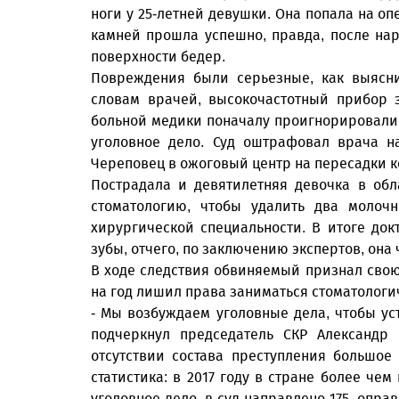
ноги у 25-летней девушки. Она попала на о
камней прошла успешно, правда, после на
поверхности бедер.
Повреждения были серьезные, как выясни
словам врачей, высокочастотный прибор 
больной медики поначалу проигнорировали.
уголовное дело. Суд оштрафовал врача н
Череповец в ожоговый центр на пересадки к
Пострадала и девятилетняя девочка в об
стоматологию, чтобы удалить два молочн
хирургической специальности. В итоге до
зубы, отчего, по заключению экспертов, он
В ходе следствия обвиняемый признал свою 
на год лишил права заниматься стоматологи
- Мы возбуждаем уголовные дела, чтобы уст
подчеркнул председатель СКР Александр
отсутствии состава преступления большое
статистика: в 2017 году в стране более че
уголовное дело, в суд направлено 175, опра