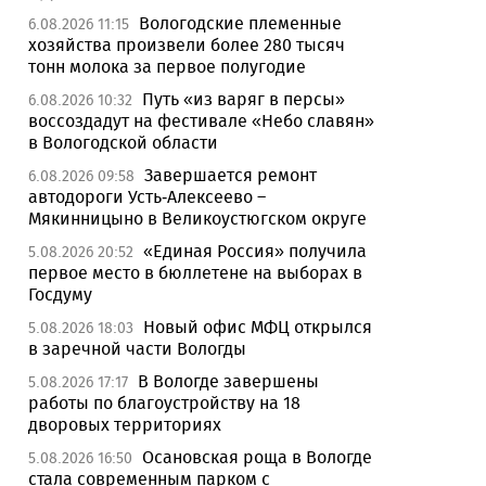
Вологодские племенные
6.08.2026 11:15
хозяйства произвели более 280 тысяч
тонн молока за первое полугодие
Путь «из варяг в персы»
6.08.2026 10:32
воссоздадут на фестивале «Небо славян»
в Вологодской области
Завершается ремонт
6.08.2026 09:58
автодороги Усть-Алексеево –
Мякинницыно в Великоустюгском округе
«Единая Россия» получила
5.08.2026 20:52
первое место в бюллетене на выборах в
Госдуму
Новый офис МФЦ открылся
5.08.2026 18:03
в заречной части Вологды
В Вологде завершены
5.08.2026 17:17
работы по благоустройству на 18
дворовых территориях
Осановская роща в Вологде
5.08.2026 16:50
стала современным парком с