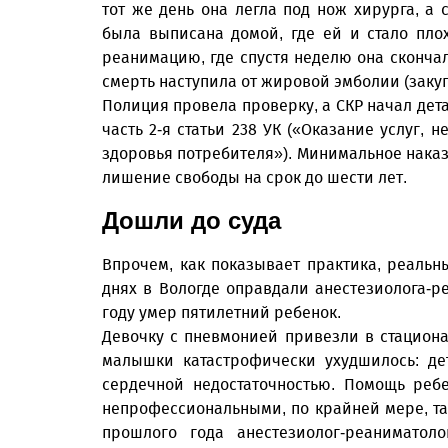
тот же день она легла под нож хирурга, а
была выписана домой, где ей и стало пл
реанимацию, где спустя неделю она скончал
смерть наступила от жировой эмболии (закуп
Полиция провела проверку, а СКР начал дет
часть 2-я статьи 238 УК («Оказание услуг,
здоровья потребителя»). Минимальное наказа
лишение свободы на срок до шести лет.
Дошли до суда
Впрочем, как показывает практика, реальн
днях в Вологде оправдали анестезиолога-ре
году умер пятилетний ребенок.
Девочку с пневмонией привезли в стациона
малышки катастрофически ухудшилось: де
сердечной недостаточностью. Помощь реб
непрофессиональными, по крайней мере, та
прошлого года анестезиолог-реанимато