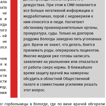
зала
дежурствах. При этом в СМИ появляется
рата
все больше негативной информации о
о не
медработниках, порой с недоверием к
ца и
ним относятся и люди. Нагнетают
огда
обстановку правоохранительные органы,
того
прокуратура, суды. Только на докторов
ь ей
роддома Вологды заведено пять уголовных
 не
дел. Врачи не знают, что делать, боятся
ялся
принимать роды, оперировать пациентов.
Многие медики уже готовы написать
 чем
заявление на увольнение или отказаться
ая и
от работы сверх нормы. В ближайшее
ое.
время защиту врачей мы намерены
ости
обсудить в областной Общественной
ости
палате и совместными усилиями решать
ицу,
этот вопрос.
ении
г горбольницы в Вологде, где по вине врачей обгорели