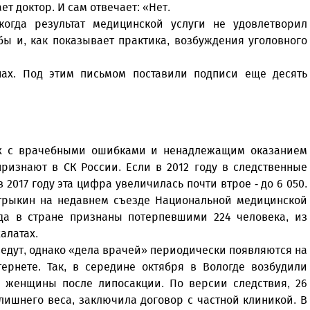
т доктор. И сам отвечает: «Нет.
когда результат медицинской услуги не удовлетворил
бы и, как показывает практика, возбуждения уголовного
ах. Под этим письмом поставили подписи еще десять
ых с врачебными ошибками и ненадлежащим оказанием
признают в СК России. Если в 2012 году в следственные
 2017 году эта цифра увеличилась почти втрое - до 6 050.
стрыкин на недавнем съезде Национальной медицинской
ода в стране признаны потерпевшими 224 человека, из
алатах.
ведут, однако «дела врачей» периодически появляются на
тернете. Так, в середине октября в Вологде возбудили
й женщины после липосакции. По версии следствия, 26
лишнего веса, заключила договор с частной клиникой. В