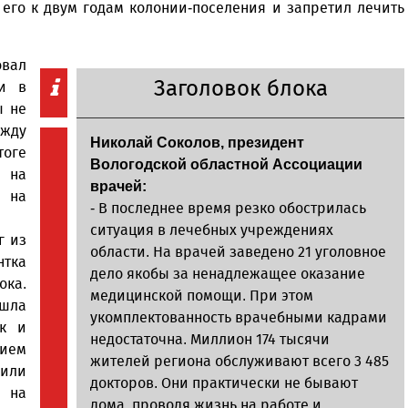
 его к двум годам колонии-поселения и запретил лечить
овал
Заголовок блока
ли в
ы не
ежду
Николай Соколов, президент
тоге
Вологодской областной Ассоциации
а на
врачей:
 на
- В последнее время резко обострилась
ситуация в лечебных учреждениях
г из
области. На врачей заведено 21 уголовное
нтка
дело якобы за ненадлежащее оказание
ка.
медицинской помощи. При этом
ишла
укомплектованность врачебными кадрами
ек и
недостаточна. Миллион 174 тысячи
ием
жителей региона обслуживают всего 3 485
или
докторов. Они практически не бывают
я на
дома, проводя жизнь на работе и