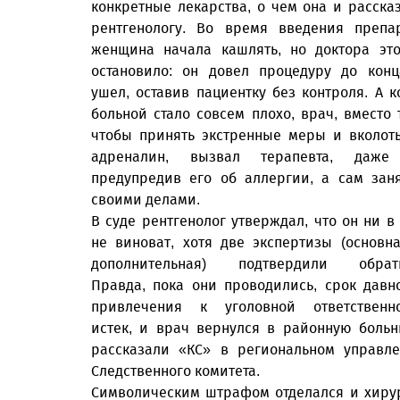
конкретные лекарства, о чем она и расска
рентгенологу. Во время введения препа
женщина начала кашлять, но доктора эт
остановило: он довел процедуру до кон
ушел, оставив пациентку без контроля. А к
больной стало сов­сем плохо, врач, вместо 
чтобы принять экстренные меры и вколот
адреналин, вызвал терапевта, даже
предупредив его об аллергии, а сам зан
своими делами.
В суде рентгенолог утверждал, что он ни в
не виноват, хотя две экспертизы (основн
дополнительная) подтвердили обратн
Правда, пока они проводились, срок давн
привлечения к уголовной ответственн
истек, и врач вернулся в районную больн
рассказали «КС» в региональном управл
Следственного комитета.
Символическим штрафом отделался и хирур