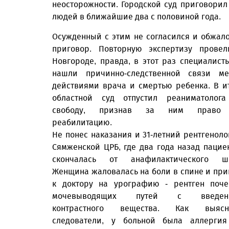
неосторожности. Городской суд приговорил
людей в ближайшие два с половиной года.
Осужденный с этим не согласился и обжал
приговор. Повторную экспертизу прове
Новгороде, правда, в этот раз специалист
нашли причинно-следственной связи м
действиями врача и смертью ребенка. В и
областной суд отпустил реаниматолог
свободу, признав за ним право
реабилитацию.
Не понес наказания и 31-летний рентгеноло
Сямженской ЦРБ, где два года назад пацие
скончалась от анафилактического шо
Женщина жаловалась на боли в спине и пр
к доктору на урографию - рентген поч
мочевыводящих путей с введен
контрастного вещества. Как выясн
следователи, у больной была аллерги