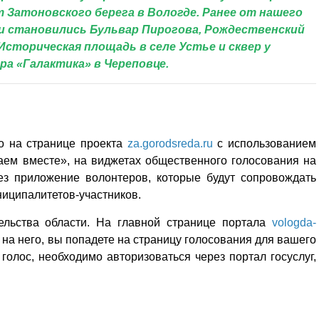
 Затоновского берега в Вологде. Ранее от нашего
и становились Бульвар Пирогова, Рождественский
 Историческая площадь в селе Устье и сквер у
а «Галактика» в Череповце.
о на странице проекта
za.gorodsreda.ru
с использованием
аем вместе», на виджетах общественного голосования на
ез приложение волонтеров, которые будут сопровождать
ниципалитетов-участников.
ельства области. На главной странице портала
vologda-
на него, вы попадете на страницу голосования для вашего
 голос, необходимо авторизоваться через портал госуслуг,
Уважаемые посетители сайта
Мы рады приветствовать ва
на обновленном Интернет-
ресурсе газеты «Красный
Надежда
Север», который, уверены,