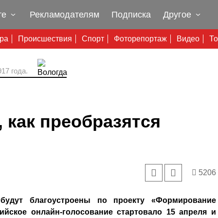
те
Рекламодателям
Подписка
Другое
ура
Происшествия
Спорт
Фоторепортаж
Видео
То
17 года.
 как преобразятся
5206
будут благоустроены по проекту «Формирование
ийское онлайн-голосование стартовало 15 апреля и