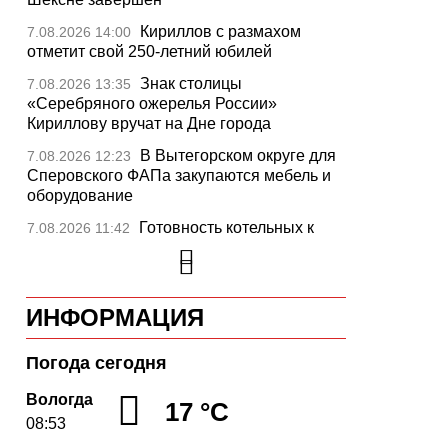
Кириллов с размахом
7.08.2026 14:00
отметит свой 250-летний юбилей
Знак столицы
7.08.2026 13:35
«Серебряного ожерелья России»
Кириллову вручат на Дне города
В Вытегорском округе для
7.08.2026 12:23
Сперовского ФАПа закупаются мебель и
оборудование
Готовность котельных к
7.08.2026 11:42
отопительному сезону на Вологодчине
превысила 65%
Новые аппараты МРТ
7.08.2026 11:25
ИНФОРМАЦИЯ
установят в двух медучреждениях
Вологодской области
Погода сегодня
В Устюжне отметят 774-
7.08.2026 10:41
летие города фестивалем кузнечного
Вологда
17 °C
мастерства
08:53
Вологодская область
7.08.2026 10:18