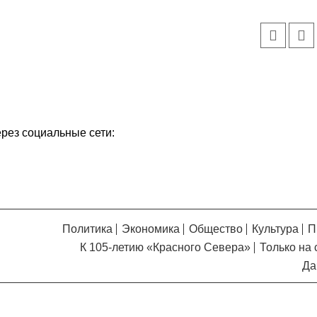
Кузьминская
главный
придется вам по душе, и вы
редактор
обязательно добавите его в
свои закладки.
ерез социальные сети:
Политика
Экономика
Общество
Культура
П
К 105-летию «Красного Севера»
Только на 
Да