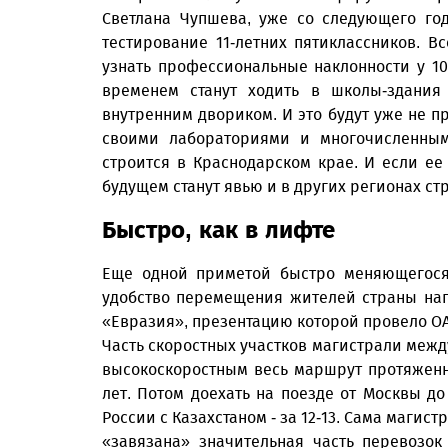
Светлана Чупшева, уже со следующего го
тестирование 11-летних пятиклассников. В
узнать профессиональные наклонности у 10
временем станут ходить в школы-здания
внутренним двориком. И это будут уже не п
своими лабораториями и многочисленным
строится в Краснодарском крае. И если е
будущем станут явью и в других регионах ст
Быстро, как в лифте
Еще одной приметой быстро меняющегося 
удобство перемещения жителей страны на
«Евразия», презентацию которой провело О
Часть скоростных участков магистрали между
высокоскоростным весь маршрут протяженн
лет. Потом доехать на поезде от Москвы до
России с Казахстаном - за 12-13. Сама магис
«завязана» значительная часть перевозок