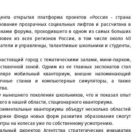
ента открытая платформа проектов «Россия - страна
рование прозрачных социальных лифтов и рассчитана в
никами форума, проходившего в одном из самых больших
еловек из всех регионов России, в том числе около 40
атели и управленцы, талантливые школьники и студенты,
настоящий город с тематическими залами, мини-парком,
ставочной зоной. Одним из ее главных экспонатов стал
пляре мобильный кванториум, внешне напоминающий
личные станки и компьютерные симуляторы, а также
тва.
у нынешнего поколения школьников, что и показал опыт
ого в нашей области, стационарного кванториума.
ериментальные кванториумы объедут несколько областей
держке Фонда новых форм развития образования смогут
тры на колесах уже по собственному усмотрению.
альный директор Агентства стратегических инициатив