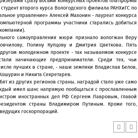
призерами сразу восьми конкурсных проектов платформы
 студент второго курса Вологодского филиала РАНХиГС по
альное управление» Алексей Махонин - лауреат конкурса
компьютерной программы участники старались добиться
 компании).
льного самоуправления жюри признало вологжан Веру
овчилову, Полину Купцову и Дмитрия Цветкова. Пять
 другом молодежном проекте - так называемом конкурсе
 стали начинающие предприниматели. Среди тех, чьи
исле лучших в стране, - наши земляки Владислав Белов,
Кошурин и Никита Секретарев.
бят из других регионов страны, наградой стало уже само
каждый имел шанс напрямую пообщаться с прославленным
истром иностранных дел РФ Сергеем Лавровым, главой
езидентом страны Владимиром Путиным. Кроме того,
 ведущих госкорпораций.