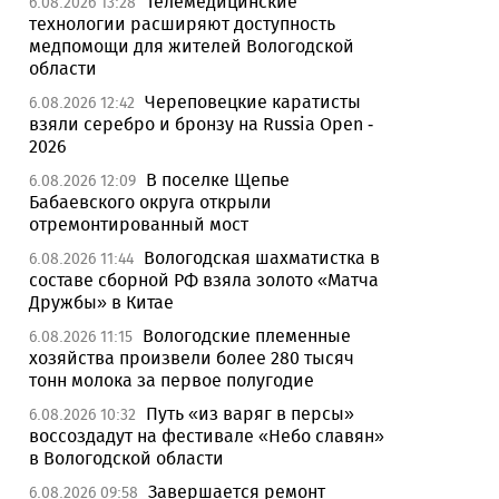
Телемедицинские
6.08.2026 13:28
технологии расширяют доступность
медпомощи для жителей Вологодской
области
Череповецкие каратисты
6.08.2026 12:42
взяли серебро и бронзу на Russia Open -
2026
В поселке Щепье
6.08.2026 12:09
Бабаевского округа открыли
отремонтированный мост
Вологодская шахматистка в
6.08.2026 11:44
составе сборной РФ взяла золото «Матча
Дружбы» в Китае
Вологодские племенные
6.08.2026 11:15
хозяйства произвели более 280 тысяч
тонн молока за первое полугодие
Путь «из варяг в персы»
6.08.2026 10:32
воссоздадут на фестивале «Небо славян»
в Вологодской области
Завершается ремонт
6.08.2026 09:58