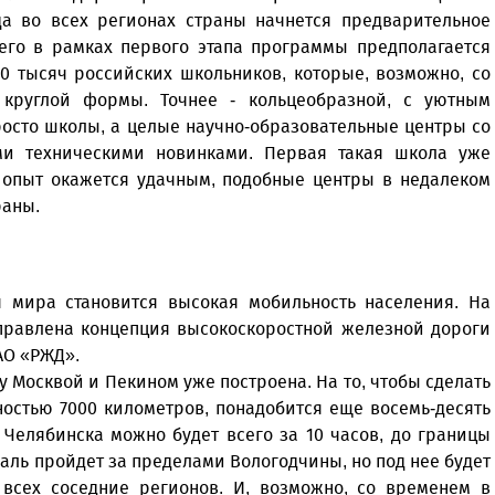
да во всех регионах страны начнется предварительное
сего в рамках первого этапа программы предполагается
0 тысяч российских школьников, которые, возможно, со
 круглой формы. Точнее - кольцеобразной, с уютным
росто школы, а целые научно-образовательные центры со
и техническими новинками. Первая такая школа уже
е опыт окажется удачным, подобные центры в недалеком
раны.
мира становится высокая мобильность населения. На
правлена концепция высокоскоростной железной дороги
АО «РЖД».
 Москвой и Пекином уже построена. На то, чтобы сделать
остью 7000 километров, понадобится еще восемь-десять
 Челябинска можно будет всего за 10 часов, до границы
траль пройдет за пределами Вологодчины, но под нее будет
 всех соседние регионов. И, возможно, со временем в