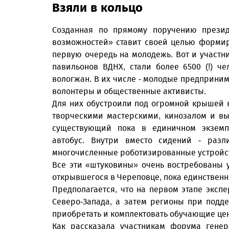
Взяли в кольцо
Созданная по прямому поручению презид
возможностей» ставит своей целью форми
первую очередь на молодежь. Вот и участ
павильонов ВДНХ, стали более 6500 (!) ч
вологжан. В их числе - молодые предприним
волонтеры и общественные активисты.
Для них обустроили под огромной крышей 
творческими мастерскими, кинозалом и вы
существующий пока в единичном экзем
автобус. Внутри вместо сидений - раз
многочисленные роботизированные устройс
Все эти «штуковины» очень востребованы 
открывшегося в Череповце, пока единственн
Предполагается, что на первом этапе эксп
Северо-Запада, а затем регионы при под
приобретать и комплектовать обучающие цен
Как рассказала участникам форума генер