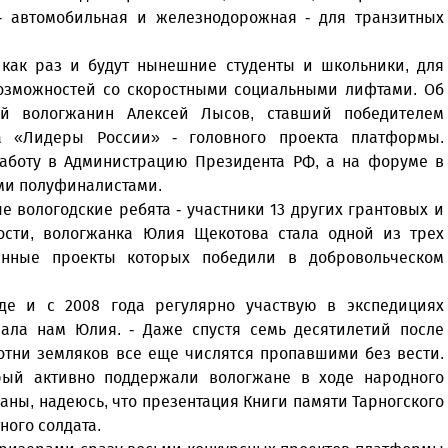
- автомобильная и железнодорожная - для транзитных
 как раз и будут нынешние студенты и школьники, для
возможностей со скоростными социальными лифтами. Об
ий вологжанин Алексей Лысов, ставший победителем
са «Лидеры России» - головного проекта платформы.
работу в Администрацию Президента РФ, а на форуме в
ими полуфиналистами.
 вологодские ребята - участники 13 других грантовых и
ости, вологжанка Юлия Щекотова стала одной из трех
енные проекты которых победили в добровольческом
де и с 2008 года регулярно участвую в экспедициях
азала нам Юлия. - Даже спустя семь десятилетий после
отни земляков все еще числятся пропавшими без вести.
рый активно поддержали вологжане в ходе народного
ны, надеюсь, что презентация Книги памяти Тарногского
ного солдата.