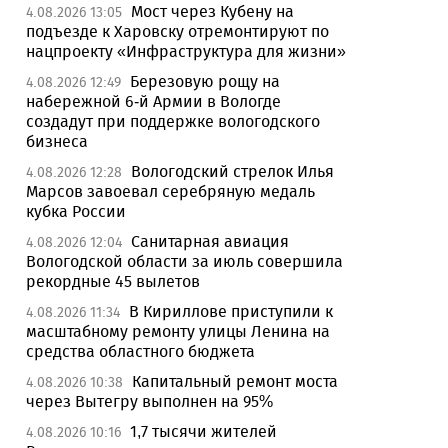
Мост через Кубену на
4.08.2026 13:05
подъезде к Харовску отремонтируют по
нацпроекту «Инфраструктура для жизни»
Березовую рощу на
4.08.2026 12:49
набережной 6-й Армии в Вологде
создадут при поддержке вологодского
бизнеса
Вологодский стрелок Илья
4.08.2026 12:28
Марсов завоевал серебряную медаль
кубка России
Санитарная авиация
4.08.2026 12:04
Вологодской области за июль совершила
рекордные 45 вылетов
В Кириллове приступили к
4.08.2026 11:34
масштабному ремонту улицы Ленина на
средства областного бюджета
Капитальный ремонт моста
4.08.2026 10:38
через Вытегру выполнен на 95%
1,7 тысячи жителей
4.08.2026 10:16