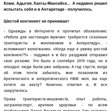
Коми, Адыгея, Ханты-Мансийск... А недавно решил
испытать себя и в Антарктиде - получилось.
Шестой континент не принимает
- Однажды в Интернете я прочитал объявление:
«Работа для настоящих мужчин: требуются сезонные
трактористы и монтажники в Антарк­тиду», -
вспоминает вологжанин. «Когда еще я увижу шестой
континент?!» - подумал я и без раздумий отправил
свое резюме. Это было в сентябре 2019 года, но я
опоздал: люди были уже набраны. А год спустя, когда
об этом почти забылось, мне позвонили из
Арктического и антарктического НИИ: мол, вы еще
хотите на вахту? Конечно, ответил я. И все
закрутилось.
Права тракториста-машиниста, опыт работы,
загранпаспорт, крепкое здоровье - по всем
требованиям Павел Васильев подошел. Ему осталось