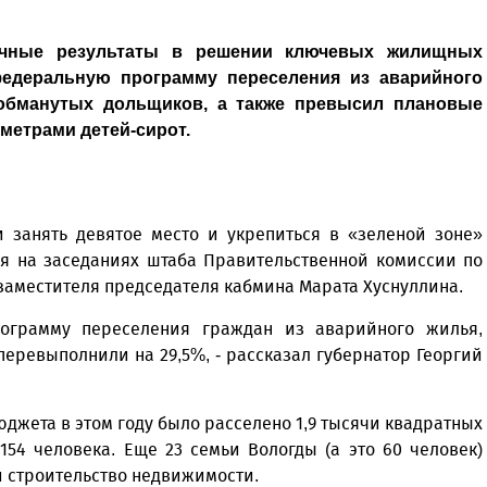
ичные результаты в решении ключевых жилищных
федеральную программу переселения из аварийного
 обманутых дольщиков, а также превысил плановые
метрами детей-сирот.
 занять девятое место и укрепиться в «зеленой зоне»
ся на заседаниях штаба Правительственной комиссии по
заместителя председателя кабмина Марата Хуснуллина.
рограмму переселения граждан из аварийного жилья,
перевыполнили на 29,5%, - рассказал губернатор Георгий
юджета в этом году было расселено 1,9 тысячи квад­ратных
54 человека. Еще 23 семьи Вологды (а это 60 человек)
 строительство недвижимости.