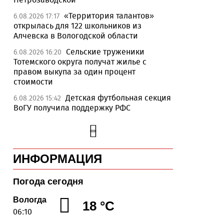
«Территория талантов»
6.08.2026 17:17
открылась для 122 школьников из
Алчевска в Вологодской области
Сельские труженики
6.08.2026 16:20
Тотемского округа получат жилье с
правом выкупа за один процент
стоимости
Детская футбольная секция
6.08.2026 15:42
ВоГУ получила поддержку РФС
Уникальный трейл и
6.08.2026 15:08
силовые шоу приготовили округа
Вологодчины ко Дню физкультурника
ИНФОРМАЦИЯ
Робот Макс на Госуслугах
6.08.2026 14:31
поможет вологжанам оформить выплату
на первоклассника
Погода сегодня
Вологодская область
6.08.2026 14:00
Вологда
18 °C
подтвердила курс на полное
06:10
обеспечение лесовосстановления