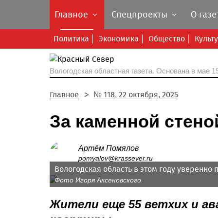
Главное
Спецпроекты
О газе
Политика
Экономика
Общество
Культ
Вологодская областная газета.
Основана в мае 19
Главное
№ 118, 22 октября, 2025
За каменной стено
Артём Помялов
pomyalov@krassever.ru
Вологодская область в этом году уверенно
Фото Игоря Аксеновского
Жители еще 55 ветхих и а