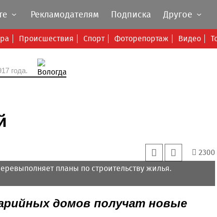
те
Рекламодателям
Подписка
Другое
ура
Происшествия
Спорт
Фоторепортаж
Видео
Т
17 года.
й
2300
 перевыполняет планы по строительству жилья.
варийных домов получат новые