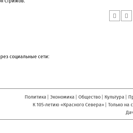
он Стрижов.
рез социальные сети:
Политика
Экономика
Общество
Культура
П
К 105-летию «Красного Севера»
Только на 
Да