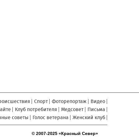
Георгий Филимонов: Мы
5.08.2026 16:02
создаем новую архитектуру
строительного рынка в области
Шумоизоляционный экран
5.08.2026 15:22
на Белозерском шоссе в Вологде
превратили в «космическую» галерею
Улицу Чернышевского в
5.08.2026 14:55
Вологде отремонтируют значительно
раньше срока
Вологодская область вошла
5.08.2026 13:47
в число лидеров по росту рождаемости
В День физкультурника
5.08.2026 13:05
массовые зарядки пройдут во всех
муниципалитетах Вологодчины
роисшествия
Спорт
Фоторепортаж
Видео
26 тысяч идей для развития
5.08.2026 12:37
сайте
Клуб потребителя
Медсовет
Письма
региона подали вологжане через чат-бот
чные советы
Голос ветерана
Женский клуб
На Вологодчине
5.08.2026 12:08
общественные наблюдатели на выборах
© 2007-2025 «Красный Север»
пройдут учебу