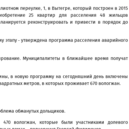
иотном переулке, 1, в Вытегре, который построен в 2015
иобретение 25 квартир для расселения 48 жильцов
ланируется реконструировать и привести в порядок до
му этапу - утверждена программа расселения аварийного
рование. Муниципалитеты в ближайшее время получат
чины, в новую программу на сегодняшний день включены
вадратных метров, в которых проживает 670 вологжан.
Уважаемые посетители сайта
Мы рады приветствовать ва
облема обманутых дольщиков.
на обновленном Интернет-
 470 вологжан, которые были участниками долевого
ресурсе газеты «Красный
Надежда