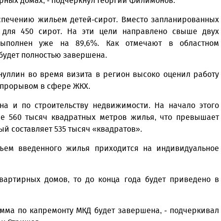
рных домах, - подчеркнул Георгий Филимонов.
Север», который, уверены,
Кузьминская
главный
придется вам по душе, и вы
редактор
еспечению жильем детей-сирот. Вместо запланированных
обязательно добавите его в
 для 450 сирот. На эти цели направлено свыше двух
свои закладки.
выполнен уже на 89,6%. Как отмечают в областном
 будет полностью завершена.
нуллин во время визита в регион высоко оценил работу
 прорывом в сфере ЖКХ.
а и по строительству недвижимости. На начало этого
ее 560 тысяч квадратных метров жилья, что превышает
й составляет 535 тысяч «квадратов».
ъем введенного жилья приходится на индивидуальное
квартирных домов, то до конца года будет приведено в
амма по капремонту МКД будет завершена, - подчеркивал