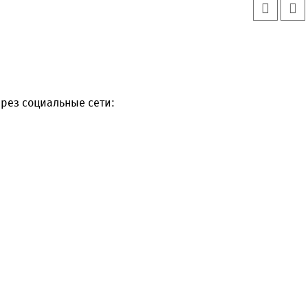
рез социальные сети:
Уважаемые посетители сайта
Мы рады приветствовать ва
на обновленном Интернет-
ресурсе газеты «Красный
Надежда