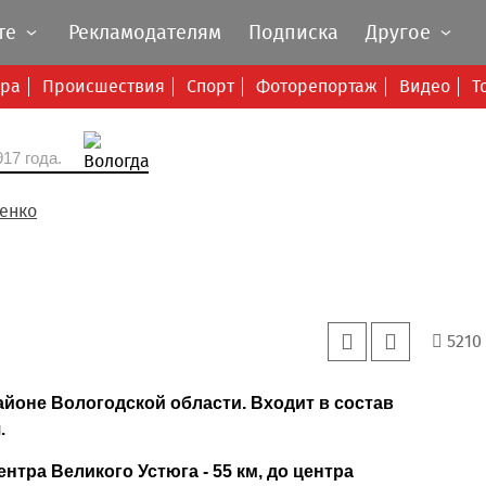
те
Рекламодателям
Подписка
Другое
ура
Происшествия
Спорт
Фоторепортаж
Видео
Т
17 года.
енко
5210
айоне Вологодской области. Входит в состав
.
нтра Великого Устюга - 55 км, до центра