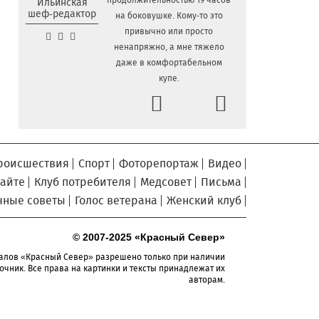
продолжительностью 19 часов
Ильинская
славян» в Вологодской области
шеф-редактор
на боковушке. Кому-то это
Завершается ремонт
6.08.2026 09:58
привычно или просто
автодороги Усть-Алексеево –
ненапряжно, а мне тяжело
Мякинницыно в Великоустюгском округе
даже в комфортабельном
«Единая Россия» получила
купе.
5.08.2026 20:52
первое место в бюллетене на выборах в
Prev
Next
Госдуму
Новый офис МФЦ открылся
5.08.2026 18:03
в заречной части Вологды
роисшествия
Спорт
Фоторепортаж
Видео
В Вологде завершены
5.08.2026 17:17
работы по благоустройству на 18
сайте
Клуб потребителя
Медсовет
Письма
дворовых территориях
чные советы
Голос ветерана
Женский клуб
Осановская роща в Вологде
5.08.2026 16:50
стала современным парком с
© 2007-2025 «Красный Север»
«есенинской» душой
алов «Красный Север» разрешено только при наличии
Почти 13,5 тысячи человек
очник. Все права на картинки и тексты принадлежат их
5.08.2026 16:41
авторам.
пострадали от клещей в Вологодской
области с начала сезона