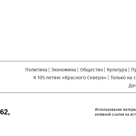
Север», который, уверены,
Кузьминская
главный
придется вам по душе, и вы
редактор
обязательно добавите его в
свои закладки.
Политика
Экономика
Общество
Культура
П
К 105-летию «Красного Севера»
Только на 
Да
Использование матери
62,
активной ссылки на ист