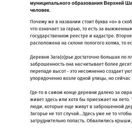
муниципального образования Верхней Шарде
человек.
Почему же в названии стоит буква «о» в ско
что означает за гарью, то есть за выжженным
государственном реестре и кадастре. Второе
расположена на склоне пологого холма, то ес
Деревня Зага(о)рье достаточно большая по п
заброшенность она насчитывает более десят
перепаде высот - это несомненно создает у
упорядоченно возле одной улицы, но сейчас 
Где-то в самом конце деревни далеко за овр
живет здесь или хотя бы приезжает на лето. 
люди, которые еще живут в заброшенной дер
Загорье не тот случай...Здесь уже не то чтоб
затруднительно попасть. Обвалились крыши,