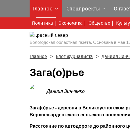
Главное
Спецпроекты
О газе
Политика
Экономика
Общество
Культ
Вологодская областная газета.
Основана в мае 19
Главное
Блог журналиста
Даниил Зинч
Зага(о)рье
Даниил Зинченко
Зага(о)рье - деревня в Великоустюгском р
Верхнешарденгского сельского поселения
Расстояние по автодороге до районного це