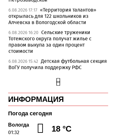
«Территория талантов»
6.08.2026 17:17
открылась для 122 школьников из
Алчевска в Вологодской области
Сельские труженики
6.08.2026 16:20
Тотемского округа получат жилье с
правом выкупа за один процент
стоимости
Детская футбольная секция
6.08.2026 15:42
ВоГУ получила поддержку РФС
Уникальный трейл и
6.08.2026 15:08
силовые шоу приготовили округа
Вологодчины ко Дню физкультурника
ИНФОРМАЦИЯ
Робот Макс на Госуслугах
6.08.2026 14:31
поможет вологжанам оформить выплату
на первоклассника
Погода сегодня
Вологодская область
6.08.2026 14:00
Вологда
18 °C
подтвердила курс на полное
01:32
обеспечение лесовосстановления