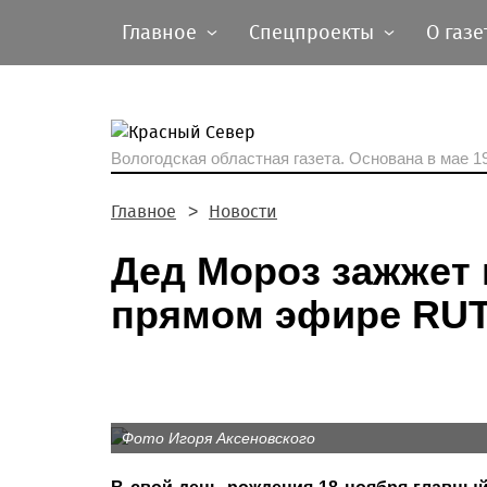
Главное
Спецпроекты
О газе
Вологодская областная газета.
Основана в мае 19
Главное
Новости
Дед Мороз зажжет 
прямом эфире RU
Фото Игоря Аксеновского