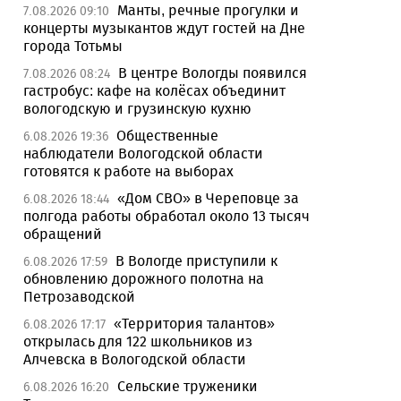
Манты, речные прогулки и
7.08.2026 09:10
концерты музыкантов ждут гостей на Дне
города Тотьмы
В центре Вологды появился
7.08.2026 08:24
гастробус: кафе на колёсах объединит
вологодскую и грузинскую кухню
Общественные
6.08.2026 19:36
наблюдатели Вологодской области
готовятся к работе на выборах
«Дом СВО» в Череповце за
6.08.2026 18:44
полгода работы обработал около 13 тысяч
обращений
В Вологде приступили к
6.08.2026 17:59
обновлению дорожного полотна на
Петрозаводской
«Территория талантов»
6.08.2026 17:17
открылась для 122 школьников из
Алчевска в Вологодской области
Сельские труженики
6.08.2026 16:20