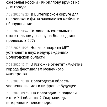
ожерелья России» Кириллову вручат на
Дне города
В Вытегорском округе для
7.08.2026 12:23
Сперовского ФАПа закупаются мебель и
оборудование
Готовность котельных к
7.08.2026 11:42
отопительному сезону на Вологодчине
превысила 65%
Новые аппараты МРТ
7.08.2026 11:25
установят в двух медучреждениях
Вологодской области
В Устюжне отметят 774-летие
7.08.2026 10:41
города фестивалем кузнечного
мастерства
Вологодская область
7.08.2026 10:18
уверенно шагает в цифровое будущее
На Вологодчине подвели
7.08.2026 09:49
итоги XII областной Спартакиады
ветеранов и пенсионеров