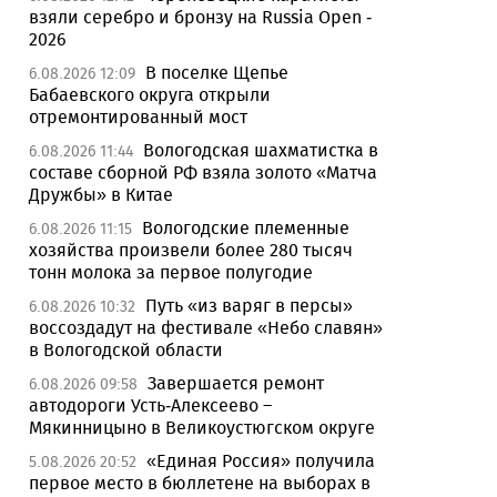
взяли серебро и бронзу на Russia Open -
2026
В поселке Щепье
6.08.2026 12:09
Бабаевского округа открыли
отремонтированный мост
Вологодская шахматистка в
6.08.2026 11:44
составе сборной РФ взяла золото «Матча
Дружбы» в Китае
Вологодские племенные
6.08.2026 11:15
хозяйства произвели более 280 тысяч
тонн молока за первое полугодие
Путь «из варяг в персы»
6.08.2026 10:32
воссоздадут на фестивале «Небо славян»
в Вологодской области
Завершается ремонт
6.08.2026 09:58
автодороги Усть-Алексеево –
Мякинницыно в Великоустюгском округе
«Единая Россия» получила
5.08.2026 20:52
первое место в бюллетене на выборах в