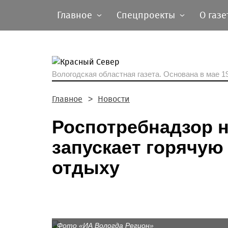
Главное
Спецпроекты
О газе
Вологодская областная газета.
Основана в мае 19
Главное
Новости
Роспотребнадзор 
запускает горячую
отдыху
Фото «ИА Вологда Регион»