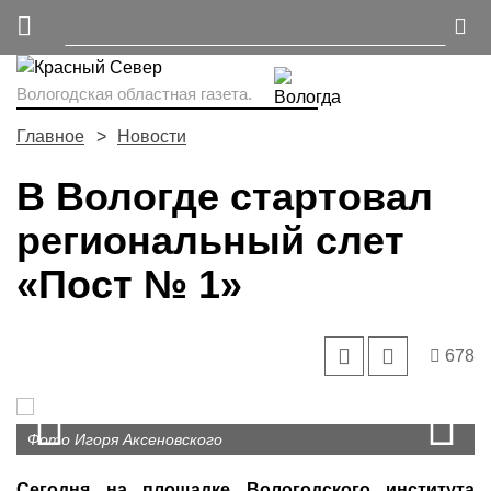
Вологодская областная газета.
Главное
Новости
В Вологде стартовал
региональный слет
«Пост № 1»
678
Prev
N
Фото Игоря Аксеновского
Сегодня на площадке Вологодского института