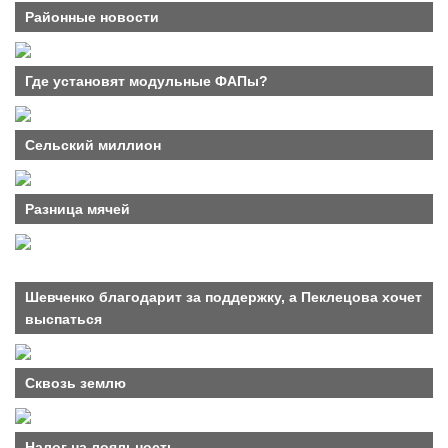
Районные новости
Где установят модульные ФАПы?
Сельский миллион
Разница мячей
Шевченко благодарит за поддержку, а Пеклецова хочет
выспаться
Сквозь землю
Налог на лояльность