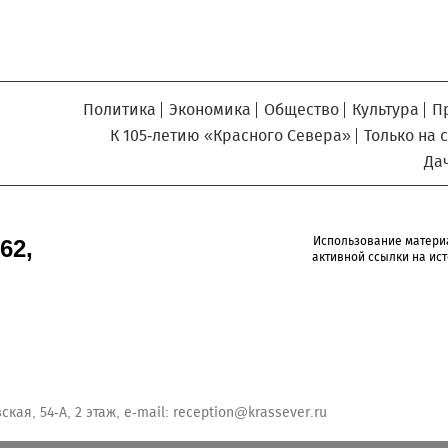
Политика
Экономика
Общество
Культура
П
К 105-летию «Красного Севера»
Только на 
Да
Использование матери
62,
активной ссылки на ист
кая, 54-А, 2 этаж, e-mail:
reception@krassever.ru