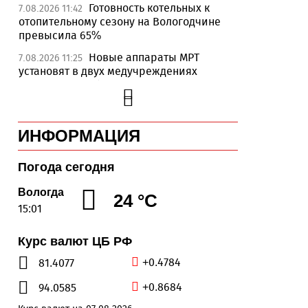
Готовность котельных к
7.08.2026 11:42
отопительному сезону на Вологодчине
превысила 65%
Новые аппараты МРТ
7.08.2026 11:25
установят в двух медучреждениях
Вологодской области
В Устюжне отметят 774-
7.08.2026 10:41
летие города фестивалем кузнечного
ИНФОРМАЦИЯ
мастерства
Вологодская область
7.08.2026 10:18
Погода сегодня
уверенно шагает в цифровое будущее
На Вологодчине подвели
Вологда
7.08.2026 09:49
24 °C
итоги XII областной Спартакиады
15:01
ветеранов и пенсионеров
Курс валют ЦБ РФ
Манты, речные прогулки и
7.08.2026 09:10
концерты музыкантов ждут гостей на Дне
+0.4784
81.4077
города Тотьмы
+0.8684
94.0585
В центре Вологды появился
7.08.2026 08:24
гастробус: кафе на колёсах объединит