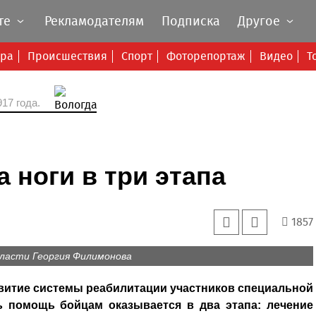
те
Рекламодателям
Подписка
Другое
ура
Происшествия
Спорт
Фоторепортаж
Видео
Т
17 года.
 ноги в три этапа
1857
ласти Георгия Филимонова
витие системы реабилитации участников специальной
ь помощь бойцам оказывается в два этапа: лечение