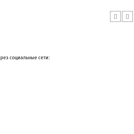
рез социальные сети:
Уважаемые посетители сайта
Мы рады приветствовать ва
на обновленном Интернет-
ресурсе газеты «Красный
Надежда
Север», который, уверены,
Кузьминская
главный
придется вам по душе, и вы
редактор
обязательно добавите его в
свои закладки.