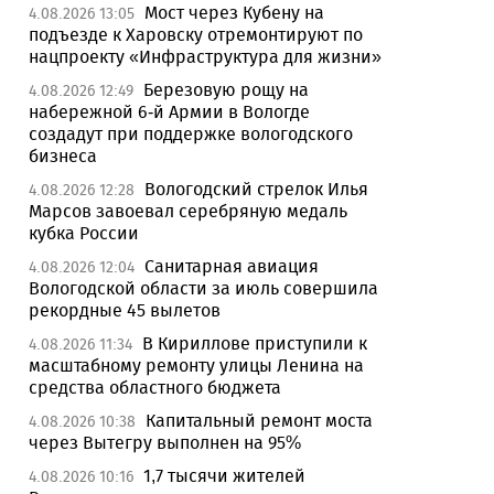
Мост через Кубену на
4.08.2026 13:05
подъезде к Харовску отремонтируют по
нацпроекту «Инфраструктура для жизни»
Березовую рощу на
4.08.2026 12:49
набережной 6-й Армии в Вологде
создадут при поддержке вологодского
бизнеса
Вологодский стрелок Илья
4.08.2026 12:28
Марсов завоевал серебряную медаль
кубка России
Санитарная авиация
4.08.2026 12:04
Вологодской области за июль совершила
рекордные 45 вылетов
В Кириллове приступили к
4.08.2026 11:34
масштабному ремонту улицы Ленина на
средства областного бюджета
Капитальный ремонт моста
4.08.2026 10:38
через Вытегру выполнен на 95%
1,7 тысячи жителей
4.08.2026 10:16