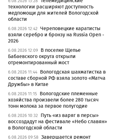
Телемедицинские
6.08.2026 13:28
технологии расширяют доступность
медпомощи для жителей Вологодской
области
Череповецкие каратисты
6.08.2026 12:42
взяли серебро и бронзу на Russia Open -
2026
В поселке Щепье
6.08.2026 12:09
Бабаевского округа открыли
отремонтированный мост
Вологодская шахматистка в
6.08.2026 11:44
составе сборной РФ взяла золото «Матча
Дружбы» в Китае
Вологодские племенные
6.08.2026 11:15
хозяйства произвели более 280 тысяч
тонн молока за первое полугодие
Путь «из варяг в персы»
6.08.2026 10:32
воссоздадут на фестивале «Небо славян»
в Вологодской области
Завершается ремонт
6.08.2026 09:58