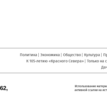
Север», который, уверены,
Кузьминская
главный
придется вам по душе, и вы
редактор
обязательно добавите его в
свои закладки.
Политика
Экономика
Общество
Культура
П
К 105-летию «Красного Севера»
Только на 
Да
Использование матери
62,
активной ссылки на ист