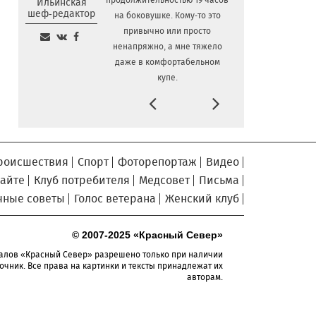
продолжительностью 19 часов
Ильинская
отремонтированный мост
шеф-редактор
на боковушке. Кому-то это
Вологодская шахматистка в
6.08.2026 11:44
привычно или просто
составе сборной РФ взяла золото «Матча
ненапряжно, а мне тяжело
Дружбы» в Китае
даже в комфортабельном
Вологодские племенные
купе.
6.08.2026 11:15
хозяйства произвели более 280 тысяч
Prev
Next
тонн молока за первое полугодие
Путь «из варяг в персы»
6.08.2026 10:32
воссоздадут на фестивале «Небо
славян» в Вологодской области
роисшествия
Спорт
Фоторепортаж
Видео
Завершается ремонт
сайте
Клуб потребителя
Медсовет
Письма
6.08.2026 09:58
автодороги Усть-Алексеево –
чные советы
Голос ветерана
Женский клуб
Мякинницыно в Великоустюгском округе
«Единая Россия» получила
5.08.2026 20:52
© 2007-2025 «Красный Север»
первое место в бюллетене на выборах в
алов «Красный Север» разрешено только при наличии
Госдуму
очник. Все права на картинки и тексты принадлежат их
авторам.
Новый офис МФЦ открылся
5.08.2026 18:03
в заречной части Вологды