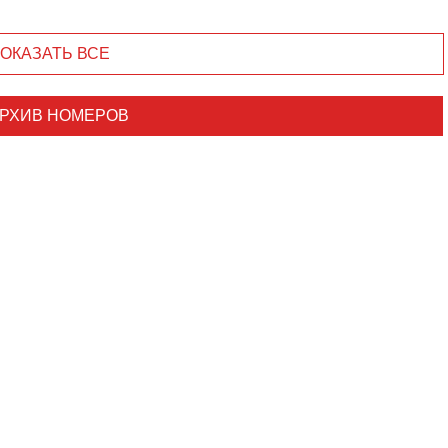
ОКАЗАТЬ ВСЕ
РХИВ НОМЕРОВ
Уважаемые посетители сайта
Мы рады приветствовать ва
на обновленном Интернет-
ресурсе газеты «Красный
Надежда