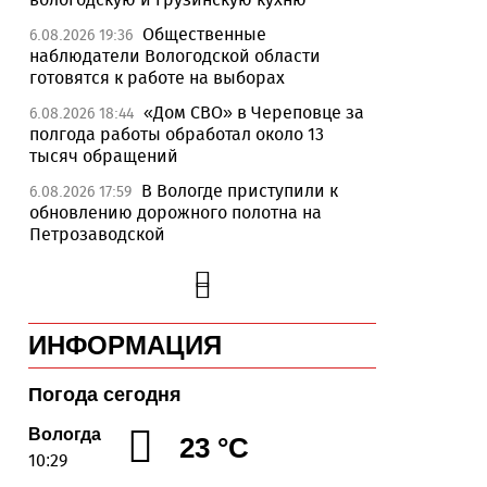
Общественные
6.08.2026 19:36
наблюдатели Вологодской области
готовятся к работе на выборах
«Дом СВО» в Череповце за
6.08.2026 18:44
полгода работы обработал около 13
тысяч обращений
В Вологде приступили к
6.08.2026 17:59
обновлению дорожного полотна на
Петрозаводской
«Территория талантов»
6.08.2026 17:17
открылась для 122 школьников из
Алчевска в Вологодской области
ИНФОРМАЦИЯ
Сельские труженики
6.08.2026 16:20
Тотемского округа получат жилье с
правом выкупа за один процент
Погода сегодня
стоимости
Вологда
23 °C
Детская футбольная секция
6.08.2026 15:42
10:29
ВоГУ получила поддержку РФС