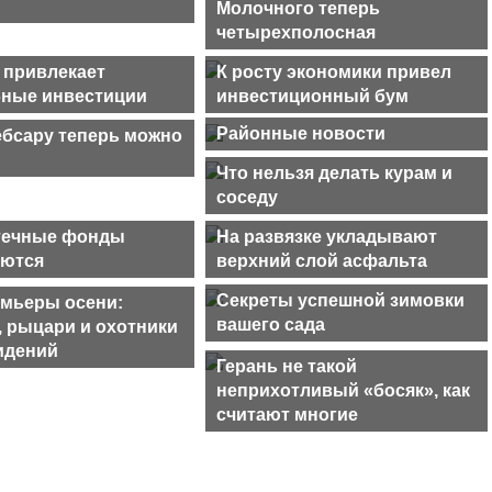
Молочного теперь
четырехполосная
 привлекает
К росту экономики привел
ные инвестиции
инвестиционный бум
Районные новости
ебсару теперь можно
Что нельзя делать курам и
соседу
течные фонды
На развязке укладывают
яются
верхний слой асфальта
Секреты успешной зимовки
мьеры осени:
вашего сада
 рыцари и охотники
идений
Герань не такой
неприхотливый «босяк», как
считают многие