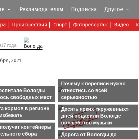
те
Рекламодателям
Подписка
Другое
ура
Происшествия
Спорт
Фоторепортаж
Видео
Т
17 года.
ября, 2021
Почему к переписи нужно
оспитале Вологды
отнестись со всей
лось свободных мест
серьезностью
а кормов в регионе
Десять ярких «кружевных»
Ф
О
О
Б
О
Л
Ш
Е,
Ч
Е
В Г
А
З
Е
Т
 избежать
дней подарили Вологде
Т
М
Ь
Е
волшебство музыки
получат контейнеры
дельного сбора
Дорога от Вологды до