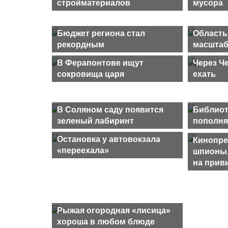
стройматериалов
мусора
Бюджет региона стал
Область
рекордным
масштаб
В Ферапонтове ищут
Через Ч
сокровища царя
ехать
В Соляном саду появится
Библио
зеленый лабиринт
пополн
Остановка у автовокзала
Кинопре
«переехала»
шпионы,
на прив
Рыжая огородная «лисица»
хороша в любом блюде