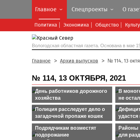
Главное
Спецпроекты
О газе
Политика
Экономика
Общество
Культ
Вологодская областная газета.
Основана в мае 19
Главное
Архив выпусков
№ 114, 13 окт
№ 114, 13 ОКТЯБРЯ, 2021
День работников дорожного
В моног
хозяйства
не оста
Полиция расследует дело о
Дефицит
загадочной пропаже кошек
удастся
Подрядчикам возместят
Районы 
подорожание
для раз