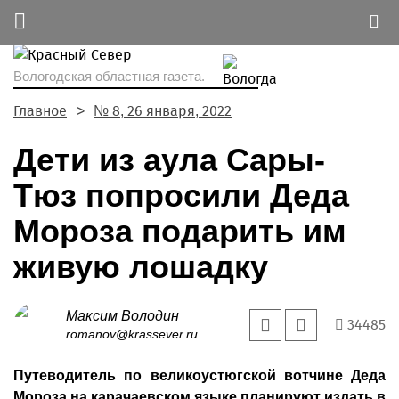
Вологодская областная газета.
Главное
№ 8, 26 января, 2022
Дети из аула Сары-
Тюз попросили Деда
Мороза подарить им
живую лошадку
Максим Володин
34485
romanov@krassever.ru
Путеводитель по великоустюгской вотчине Деда
Мороза на карачаевском языке планируют издать в