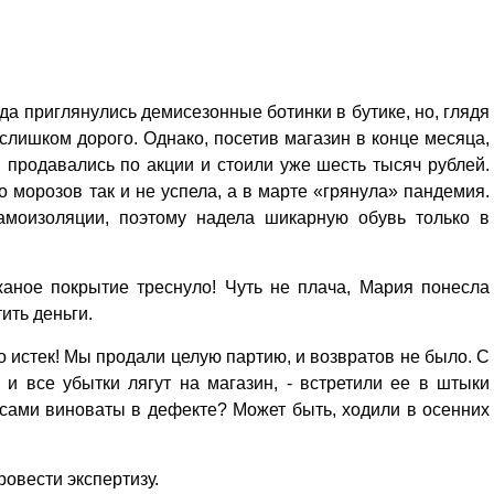
Кузьминская
главный
придется вам по душе, и вы
редактор
обязательно добавите его в
свои закладки.
а приглянулись демисезонные ботинки в бутике, но, глядя
 слишком дорого. Однако, посетив магазин в конце месяца,
 продавались по акции и стоили уже шесть тысяч рублей.
до морозов так и не успела, а в марте «грянула» пандемия.
моизоляции, поэтому надела шикарную обувь только в
жаное покрытие треснуло! Чуть не плача, Мария понесла
тить деньги.
о истек! Мы продали целую партию, и возвратов не было. С
и все убытки лягут на магазин, - встретили ее в штыки
ы сами виноваты в дефекте? Может быть, ходили в осенних
ровести экспертизу.