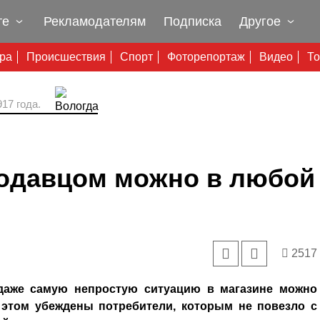
те
Рекламодателям
Подписка
Другое
ура
Происшествия
Спорт
Фоторепортаж
Видео
То
17 года.
родавцом можно в любой
2517
 даже самую непростую ситуацию в магазине можно
В этом убеждены потребители, которым не повезло с