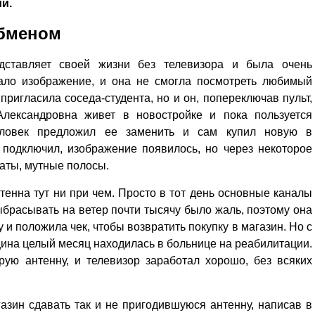
й.
обменом
дставляет своей жизни без телевизора и была очень
пало изображение, и она не смогла посмотреть любимый
пригласила соседа-студента, но и он, попереключав пульт,
Александровна живет в новостройке и пока пользуется
еловек предложил ее заменить и сам купил новую в
 подключил, изображение появилось, но через некоторое
раты, мутные полосы.
нтенна тут ни при чем. Просто в тот день основные каналы
брасывать на ветер почти тысячу было жаль, поэтому она
 и положила чек, чтобы возвратить покупку в магазин. Но с
нщина целый месяц находилась в больнице на реабилитации.
рую антенну, и телевизор заработал хорошо, без всяких
азин сдавать так и не пригодившуюся антенну, написав в