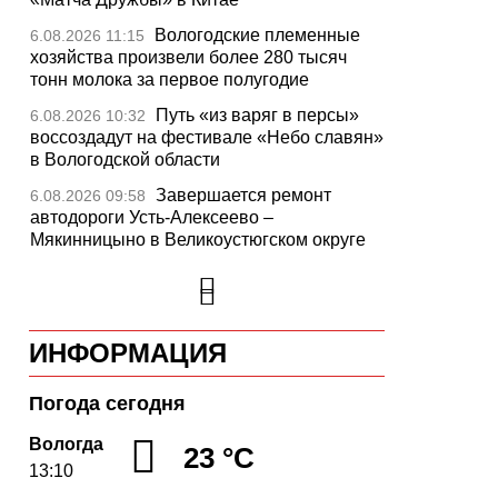
Вологодские племенные
6.08.2026 11:15
хозяйства произвели более 280 тысяч
тонн молока за первое полугодие
Путь «из варяг в персы»
6.08.2026 10:32
воссоздадут на фестивале «Небо славян»
в Вологодской области
Завершается ремонт
6.08.2026 09:58
автодороги Усть-Алексеево –
Мякинницыно в Великоустюгском округе
«Единая Россия» получила
5.08.2026 20:52
первое место в бюллетене на выборах в
Госдуму
ИНФОРМАЦИЯ
Новый офис МФЦ
5.08.2026 18:03
открылся в заречной части Вологды
Погода сегодня
В Вологде завершены
5.08.2026 17:17
работы по благоустройству на 18
Вологда
23 °C
дворовых территориях
13:10
Осановская роща в
5.08.2026 16:50