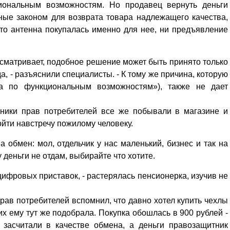
иональным возможностям. Но продавец вернуть деньги
нные законом для возврата товара надлежащего качества,
что антенна покупалась именно для нее, ни предъявление
дусматривает, подобное решение может быть принято только
, - разъяснили специалисты. - К тому же причина, которую
а по функциональным возможностям»), также не дает
тники прав потребителей все же побывали в магазине и
йти навстречу пожилому человеку.
а обмен: мол, отдельчик у нас маленький, бизнес и так на
 деньги не отдам, выбирайте что хотите.
 цифровых приставок, - растерялась пенсионерка, изучив не
Уважаемые посетители сайта
Мы рады приветствовать ва
рав потребителей вспомнил, что давно хотел купить чехлы
на обновленном Интернет-
их ему тут же подобрала. Покупка обошлась в 900 рублей -
ресурсе газеты «Красный
Надежда
е засчитали в качестве обмена, а деньги правозащитник
Север», который, уверены,