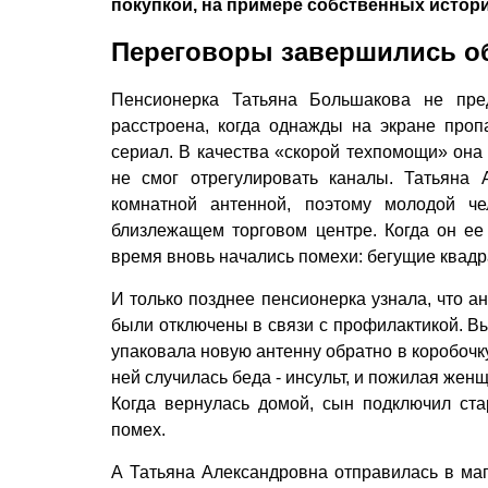
покупкой, на примере собственных истори
Переговоры завершились 
Пенсионерка Татьяна Большакова не пре
расстроена, когда однажды на экране про
сериал. В качества «скорой техпомощи» она 
не смог отрегулировать каналы. Татьяна 
комнатной антенной, поэтому молодой ч
близлежащем торговом центре. Когда он ее
время вновь начались помехи: бегущие квад
И только позднее пенсионерка узнала, что а
были отключены в связи с профилактикой. Вы
упаковала новую антенну обратно в коробочку
ней случилась беда - инсульт, и пожилая же
Когда вернулась домой, сын подключил ста
помех.
А Татьяна Александровна отправилась в маг