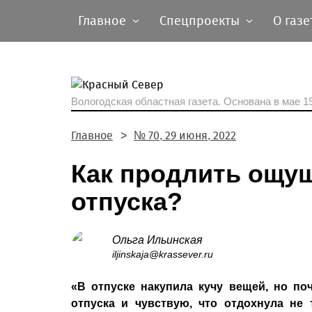
Главное
Спецпроекты
О газе
Вологодская областная газета.
Основана в мае 19
Главное
№ 70, 29 июня, 2022
Как продлить ощущ
отпуска?
Ольга Ильинская
iljinskaja@krassever.ru
«В отпуске накупила кучу вещей, но по
отпуска и чувствую, что отдохнула не 