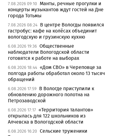
Манты, речные прогулки и
7.08.2026 09:10
концерты музыкантов ждут гостей на Дне
города Тотьмы
В центре Вологды появился
7.08.2026 08:24
гастробус: кафе на колёсах объединит
вологодскую и грузинскую кухню
Общественные
6.08.2026 19:36
наблюдатели Вологодской области
готовятся к работе на выборах
«Дом СВО» в Череповце за
6.08.2026 18:44
полгода работы обработал около 13 тысяч
обращений
В Вологде приступили к
6.08.2026 17:59
обновлению дорожного полотна на
Петрозаводской
«Территория талантов»
6.08.2026 17:17
открылась для 122 школьников из
Алчевска в Вологодской области
Сельские труженики
6.08.2026 16:20