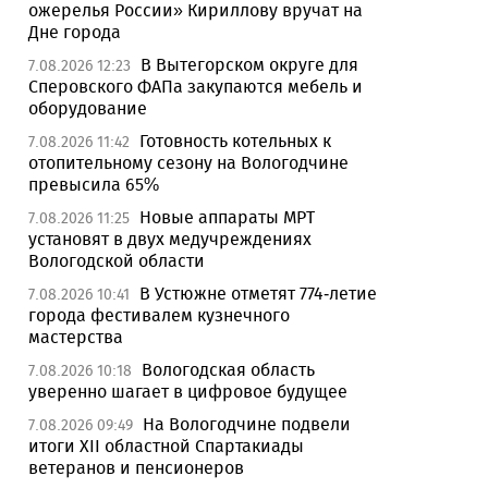
ожерелья России» Кириллову вручат на
Дне города
В Вытегорском округе для
7.08.2026 12:23
Сперовского ФАПа закупаются мебель и
оборудование
Готовность котельных к
7.08.2026 11:42
отопительному сезону на Вологодчине
превысила 65%
Новые аппараты МРТ
7.08.2026 11:25
установят в двух медучреждениях
Вологодской области
В Устюжне отметят 774-летие
7.08.2026 10:41
города фестивалем кузнечного
мастерства
Вологодская область
7.08.2026 10:18
уверенно шагает в цифровое будущее
На Вологодчине подвели
7.08.2026 09:49
итоги XII областной Спартакиады
ветеранов и пенсионеров