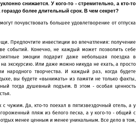
клонно снижается. У кого-то - стремительно, а кто-то
гораздо более длительный срок. В чем секрет?
омогут почувствовать большее удовлетворение от отпуска
ещи. Предпочтите инвестиции во впечатления: получение
тве событий. Конечно, не каждый может позволить себе
приятные эмоции подарит даже небольшая поездка в
 на экскурсию. Или даже можно никуда не ехать, а просто
дии народного творчества. И каждый раз, когда будете
дыхе, вы будете «вынимать» из памяти не только факты,
нный тогда душевный подъем. В этом - особая ценность
стья.
 с чужим. Да, кто-то поехал в пятизвездочный отель, а у
огороженный пляж из белого песка, а у кого-то - общий с
ш отдых менее ценным и менее уникальным. Все дело в том,