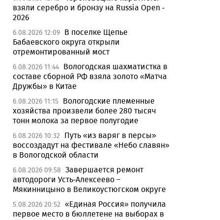
взяли серебро и бронзу на Russia Open -
2026
В поселке Щепье
6.08.2026 12:09
Бабаевского округа открыли
отремонтированный мост
Вологодская шахматистка в
6.08.2026 11:44
составе сборной РФ взяла золото «Матча
Дружбы» в Китае
Вологодские племенные
6.08.2026 11:15
хозяйства произвели более 280 тысяч
тонн молока за первое полугодие
Путь «из варяг в персы»
6.08.2026 10:32
воссоздадут на фестивале «Небо славян»
в Вологодской области
Завершается ремонт
6.08.2026 09:58
автодороги Усть-Алексеево –
Мякинницыно в Великоустюгском округе
«Единая Россия» получила
5.08.2026 20:52
первое место в бюллетене на выборах в