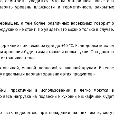
о осмотреть. Убедиться, что на магазинной полке она
верить уровень влажности и герметичность закрытых
зернышек, а тем более различных насекомых говорит о
родукцию не стоит. Но увидеть это можно только в случае,
ержание при температуре до +10 °С. Если держать их на
ям хранения будет самая нижняя полка кухни. Она должна
 источников тепла.
я овсяной, манной, перловой и пшенной крупам. В тепле
у идеальный вариант хранения этих продуктов -
обны, практичны в использовании и легко моются в
о веса нагрузка на подвесные кухонные шкафчики будет
х есть недостаток: при попадании на них влаги, могут