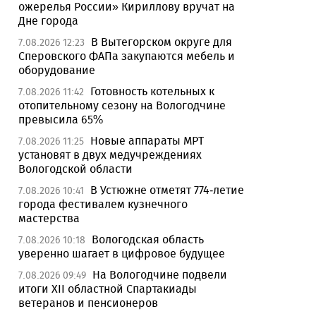
ожерелья России» Кириллову вручат на
Дне города
В Вытегорском округе для
7.08.2026 12:23
Сперовского ФАПа закупаются мебель и
оборудование
Готовность котельных к
7.08.2026 11:42
отопительному сезону на Вологодчине
превысила 65%
Новые аппараты МРТ
7.08.2026 11:25
установят в двух медучреждениях
Вологодской области
В Устюжне отметят 774-летие
7.08.2026 10:41
города фестивалем кузнечного
мастерства
Вологодская область
7.08.2026 10:18
уверенно шагает в цифровое будущее
На Вологодчине подвели
7.08.2026 09:49
итоги XII областной Спартакиады
ветеранов и пенсионеров