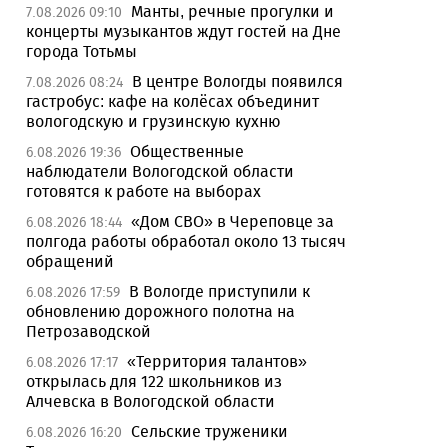
Манты, речные прогулки и
7.08.2026 09:10
концерты музыкантов ждут гостей на Дне
города Тотьмы
В центре Вологды появился
7.08.2026 08:24
гастробус: кафе на колёсах объединит
вологодскую и грузинскую кухню
Общественные
6.08.2026 19:36
наблюдатели Вологодской области
готовятся к работе на выборах
«Дом СВО» в Череповце за
6.08.2026 18:44
полгода работы обработал около 13 тысяч
обращений
В Вологде приступили к
6.08.2026 17:59
обновлению дорожного полотна на
Петрозаводской
«Территория талантов»
6.08.2026 17:17
открылась для 122 школьников из
Алчевска в Вологодской области
Сельские труженики
6.08.2026 16:20