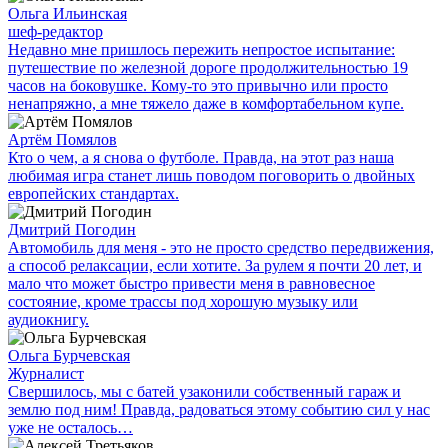
Ольга Ильинская
шеф-редактор
Недавно мне пришлось пережить непростое испытание:
путешествие по железной дороге продолжительностью 19
часов на боковушке. Кому-то это привычно или просто
ненапряжно, а мне тяжело даже в комфортабельном купе.
Артём Помялов
Кто о чем, а я снова о футболе. Правда, на этот раз наша
любимая игра станет лишь поводом поговорить о двойных
европейских стандартах.
Дмитрий Погодин
Автомобиль для меня - это не просто средство передвижения,
а способ релаксации, если хотите. За рулем я почти 20 лет, и
мало что может быстро привести меня в равновесное
состояние, кроме трассы под хорошую музыку или
аудиокнигу.
Ольга Бурчевская
Журналист
Свершилось, мы с батей узаконили собственный гараж и
землю под ним! Правда, радоваться этому событию сил у нас
уже не осталось…