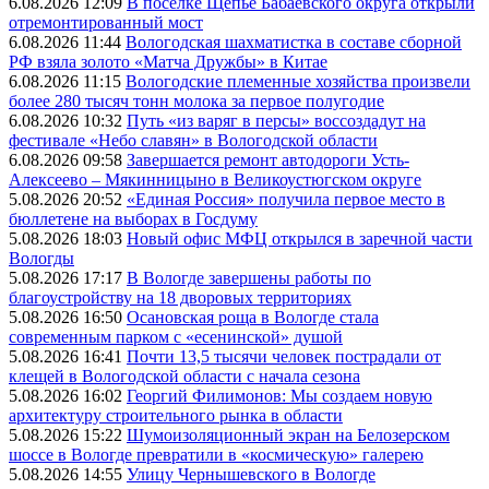
6.08.2026 12:09
В поселке Щепье Бабаевского округа открыли
отремонтированный мост
6.08.2026 11:44
Вологодская шахматистка в составе сборной
РФ взяла золото «Матча Дружбы» в Китае
6.08.2026 11:15
Вологодские племенные хозяйства произвели
более 280 тысяч тонн молока за первое полугодие
6.08.2026 10:32
Путь «из варяг в персы» воссоздадут на
фестивале «Небо славян» в Вологодской области
6.08.2026 09:58
Завершается ремонт автодороги Усть-
Алексеево – Мякинницыно в Великоустюгском округе
5.08.2026 20:52
«Единая Россия» получила первое место в
бюллетене на выборах в Госдуму
5.08.2026 18:03
Новый офис МФЦ открылся в заречной части
Вологды
5.08.2026 17:17
В Вологде завершены работы по
благоустройству на 18 дворовых территориях
5.08.2026 16:50
Осановская роща в Вологде стала
современным парком с «есенинской» душой
5.08.2026 16:41
Почти 13,5 тысячи человек пострадали от
клещей в Вологодской области с начала сезона
5.08.2026 16:02
Георгий Филимонов: Мы создаем новую
архитектуру строительного рынка в области
5.08.2026 15:22
Шумоизоляционный экран на Белозерском
шоссе в Вологде превратили в «космическую» галерею
5.08.2026 14:55
Улицу Чернышевского в Вологде