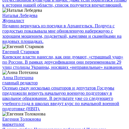
к истории нашей области, список получится впечатляющий.
Наталья Лебедева
Журналист
Недавно вернулась из поездки в Архангельск. Подруга с
гордостью показывала мне обновленную набережную с
хорошим мощением, подсветкой, качелями и скамейками на
видовых площадках.
Евгений Стариков
Киевские власти нанесли, как они думают, «страшный удар»
по России. В рамках дерусификации они переименовали 29
улиц столицы Украины, носящих «неправильные» названия.
Анна Потехина
главный редактор
Осенью сразу несколько сенаторов и депутатов Госдумы
предложили вернуть начальную военную подготовку в
школьное образование. В результате уже со следующего
учебного года в школах введут курс по начальной военной
подготовке (НВП).
Евгения Толокнова
маркетолог