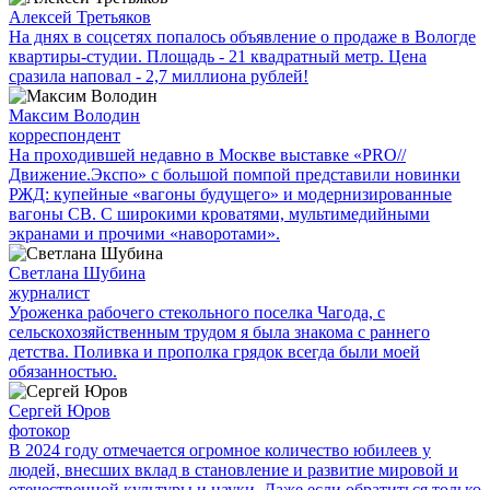
Алексей Третьяков
На днях в соцсетях попалось объявление о продаже в Вологде
квартиры-студии. Площадь - 21 квадратный метр. Цена
сразила наповал - 2,7 миллиона рублей!
Максим Володин
корреспондент
На проходившей недавно в Мос­кве выставке «PRO//
Движение.Экспо» с большой помпой представили новинки
РЖД: купейные «вагоны будущего» и модернизированные
вагоны СВ. С широкими кроватями, мультимедийными
экранами и прочими «наворотами».
Светлана Шубина
журналист
Уроженка рабочего стекольного поселка Чагода, с
сельскохозяйственным трудом я была знакома с раннего
детства. Поливка и прополка грядок всегда были моей
обязанностью.
Сергей Юров
фотокор
В 2024 году отмечается огромное количество юбилеев у
людей, внесших вклад в становление и развитие мировой и
отечественной культуры и науки. Даже если обратиться только