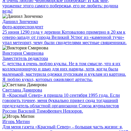
Я очень люблю Черноморское побережье! И как мне,
уроженке этого самого побережья, его не любить: родина
ведь!
Даниил Зинченко
фото-корреспондент
25 июня 1290 года у деревни Котовалово примерно в 20 км к
северо-западу от города Великий Устюг из «каменной тучи»
упал метеорит, чему были свидетелями местные священники.
Виктория Смирнова
Заместитель редактора
С детства я очень люблю куклы. Не в том смысле, что я их
коллекционирую и шью для них наряды, хотя, когда была
маленькой, мастерила одежки пупсикам и куклам из картона.
Я люблю кукол, которых оживляют артисты.
Светлана Дамирова
В «Красный Север» я пришла 10 сентября 1995 года. Если
говорить точнее, меня буквально привел сюда тогдашний
председатель областной организации Союза журналистов
России Василий Тимофеевич Невзоров.
Игорь Митин
Для меня газета «Красный Север» - большая часть жизни: я,