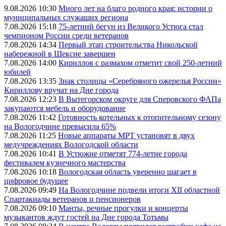
9.08.2026 10:30
Много лет на благо родного края: истории о
муниципальных служащих региона
7.08.2026 15:18
75-летний бегун из Великого Устюга стал
чемпионом России среди ветеранов
7.08.2026 14:34
Первый этап строительства Никольской
набережной в Шексне завершен
7.08.2026 14:00
Кириллов с размахом отметит свой 250-летний
юбилей
7.08.2026 13:35
Знак столицы «Серебряного ожерелья России»
Кириллову вручат на Дне города
7.08.2026 12:23
В Вытегорском округе для Сперовского ФАПа
закупаются мебель и оборудование
7.08.2026 11:42
Готовность котельных к отопительному сезону
на Вологодчине превысила 65%
7.08.2026 11:25
Новые аппараты МРТ установят в двух
медучреждениях Вологодской области
7.08.2026 10:41
В Устюжне отметят 774-летие города
фестивалем кузнечного мастерства
7.08.2026 10:18
Вологодская область уверенно шагает в
цифровое будущее
7.08.2026 09:49
На Вологодчине подвели итоги XII областной
Спартакиады ветеранов и пенсионеров
7.08.2026 09:10
Манты, речные прогулки и концерты
музыкантов ждут гостей на Дне города Тотьмы