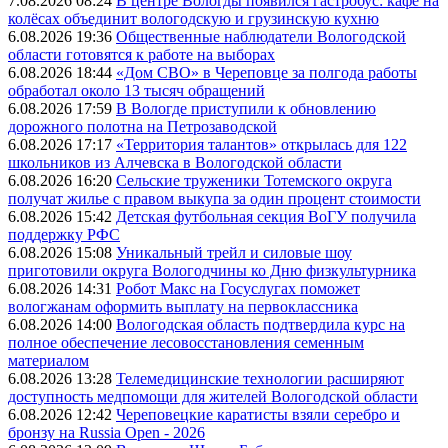
7.08.2026 08:24
В центре Вологды появился гастробус: кафе на
колёсах объединит вологодскую и грузинскую кухню
6.08.2026 19:36
Общественные наблюдатели Вологодской
области готовятся к работе на выборах
6.08.2026 18:44
«Дом СВО» в Череповце за полгода работы
обработал около 13 тысяч обращений
6.08.2026 17:59
В Вологде приступили к обновлению
дорожного полотна на Петрозаводской
6.08.2026 17:17
«Территория талантов» открылась для 122
школьников из Алчевска в Вологодской области
6.08.2026 16:20
Сельские труженики Тотемского округа
получат жилье с правом выкупа за один процент стоимости
6.08.2026 15:42
Детская футбольная секция ВоГУ получила
поддержку РФС
6.08.2026 15:08
Уникальный трейл и силовые шоу
приготовили округа Вологодчины ко Дню физкультурника
6.08.2026 14:31
Робот Макс на Госуслугах поможет
вологжанам оформить выплату на первоклассника
6.08.2026 14:00
Вологодская область подтвердила курс на
полное обеспечение лесовосстановления семенным
материалом
6.08.2026 13:28
Телемедицинские технологии расширяют
доступность медпомощи для жителей Вологодской области
6.08.2026 12:42
Череповецкие каратисты взяли серебро и
бронзу на Russia Open - 2026