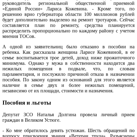
руководитель региональной общественной приемной
«Единой России» Лариса Кожевина. - Кроме того, по
решению врио губернатора области 100 миллионов рублей
будет дополнительно выделено на ремонт тротуаров. Сейчас
составляется план по ремонту, средства планируется
распределить пропорционально по каждому району с учетом
мнения ТОСов.
А одной из заявительниц было отказано в пособии на
ребенка. Как рассказала женщина Ларисе Кожевиной, в ее
семье воспитывается трое детей, доход ниже прожиточного
минимума. Однако у мужа в собственности находится два
нежилых помещения в подвале, что, по словам
парламентария, и послужило причиной отказа в назначении
пособия. По закону одним из оснований для этого является
наличие в семье двух и более нежилых помещений,
независимо от их площади, стоимости и назначения.
Пособия и льготы
Депутат ЗСО Наталья Долгина провела личный прием
граждан в Великом Устюге.
- Ко мне обратилось девять устюжан. Шесть обращений по
вопросу присвоения звания «Ветеран труда». Разъяснены