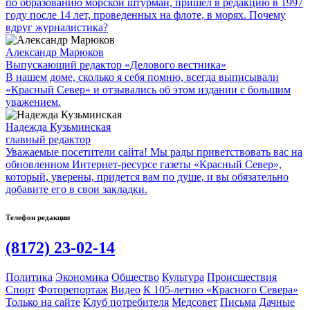
по образованию морской штурман, пришел в редакцию в 1997
году после 14 лет, проведенных на флоте, в морях. Почему
вдруг журналистика?
Александр Марюков
Выпускающий редактор «Делового вестника»
В нашем доме, сколько я себя помню, всегда выписывали
«Красный Север» и отзывались об этом издании с большим
уважением.
Надежда Кузьминская
главный редактор
Уважаемые посетители сайта! Мы рады приветствовать вас на
обновленном Интернет-ресурсе газеты «Красный Север»,
который, уверены, придется вам по душе, и вы обязательно
добавите его в свои закладки.
Телефон редакции
(8172) 23-02-14
Политика
Экономика
Общество
Культура
Происшествия
Спорт
Фоторепортаж
Видео
К 105-летию «Красного Севера»
Только на сайте
Клуб потребителя
Медсовет
Письма
Дачные