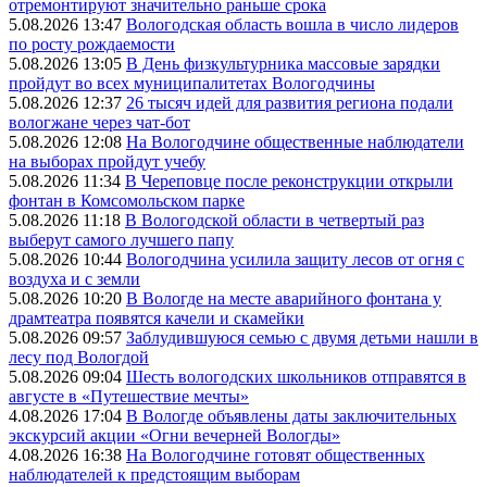
отремонтируют значительно раньше срока
5.08.2026 13:47
Вологодская область вошла в число лидеров
по росту рождаемости
5.08.2026 13:05
В День физкультурника массовые зарядки
пройдут во всех муниципалитетах Вологодчины
5.08.2026 12:37
26 тысяч идей для развития региона подали
вологжане через чат-бот
5.08.2026 12:08
На Вологодчине общественные наблюдатели
на выборах пройдут учебу
5.08.2026 11:34
В Череповце после реконструкции открыли
фонтан в Комсомольском парке
5.08.2026 11:18
В Вологодской области в четвертый раз
выберут самого лучшего папу
5.08.2026 10:44
Вологодчина усилила защиту лесов от огня с
воздуха и с земли
5.08.2026 10:20
В Вологде на месте аварийного фонтана у
драмтеатра появятся качели и скамейки
5.08.2026 09:57
Заблудившуюся семью с двумя детьми нашли в
лесу под Вологдой
5.08.2026 09:04
Шесть вологодских школьников отправятся в
августе в «Путешествие мечты»
4.08.2026 17:04
В Вологде объявлены даты заключительных
экскурсий акции «Огни вечерней Вологды»
4.08.2026 16:38
На Вологодчине готовят общественных
наблюдателей к предстоящим выборам