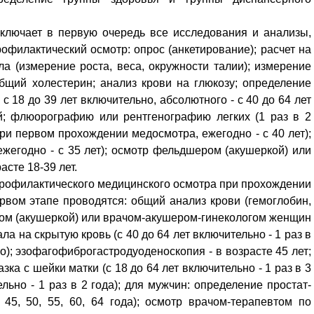
Кузьминская
главный
придется вам по душе, и вы
редактор
обязательно добавите его в
ключает в первую очередь все исследования и анализы,
свои закладки.
филактический осмотр: опрос (анкетирование); расчет на
а (измерение роста, веса, окружности талии); измерение
бщий холестерин; анализ крови на глюкозу; определение
 с 18 до 39 лет включительно, абсолютного - с 40 до 64 лет
ей; флюорографию или рентгенографию легких (1 раз в 2
при первом прохождении медосмотра, ежегодно - с 40 лет);
жегодно - с 35 лет); осмотр фельдшером (акушеркой) или
сте 18-39 лет.
офилактического медицинского осмотра при прохождении
рвом этапе проводятся: общий анализ крови (гемоглобин,
ром (акушеркой) или врачом-акушером-гинекологом женщин
ла на скрытую кровь (с 40 до 64 лет включительно - 1 раз в
но); эзофагофиброгастродуоденоскопия - в возрасте 45 лет;
ка с шейки матки (с 18 до 64 лет включительно - 1 раз в 3
льно - 1 раз в 2 года); для мужчин: определение простат-
45, 50, 55, 60, 64 года); осмотр врачом-терапевтом по