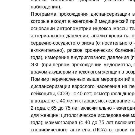
наблюдения).
Программа прохождения диспансеризации в
которые входят в ежегодный медицинский про
основании антропометрии индекса массы тел
артериального давления; анализ крови на о
сердечно-сосудистого риска (относительного -
включительно), рисков хронических болезн
года), измерение внутриглазного давления (
ЭКГ (при первом прохождении медосмотра, е
врачом-акушером-гинекологом женщин в возра
Помимо перечисленных выше мероприятий пр
диспансеризации взрослого населения на пе
лейкоциты, СОЭ) - с 40 лет; осмотр фельдше
в возрасте с 40 лет и старше; исследование ка
2 года, с 65 до 75 лет включительно - ежегод
для женщин: цитологическое исследование маз
года); маммография (с 40 до 75 лет включите
специфического антигена (ПСА) в крови (в 