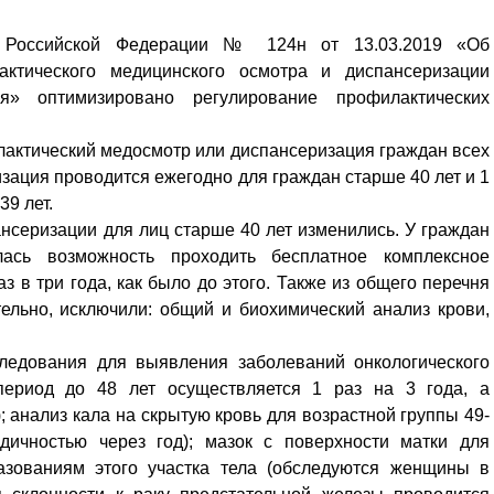
я Российской Федерации № 124н от 13.03.2019 «Об
ктического медицинского осмотра и диспансеризации
я» оптимизировано регулирование профилактических
актический медосмотр или диспансеризация граждан всех
ация проводится ежегодно для граждан старше 40 лет и 1
 39 лет.
нсеризации для лиц старше 40 лет изменились. У граждан
ась возможность проходить бесплатное комплексное
з в три года, как было до этого. Также из общего перечня
ельно, исключили: общий и биохимический анализ крови,
ледования для выявления заболеваний онкологического
 период до 48 лет осуществляется 1 раз на 3 года, а
 анализ кала на скрытую кровь для возрастной группы 49-
дичностью через год); мазок с поверхности матки для
азованиям этого участка тела (обследуются женщины в