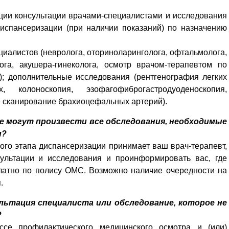
ции консультации врачами-специалистами и исследования
диспансеризации (при наличии показаний) по назначению
ециалистов (невролога, оториноларинголога, офтальмолога,
ога, акушера-гинеколога, осмотр врачом-терапевтом по
); дополнительные исследования (рентгенография легких
 колоноскопия, эзофагофиброгастродуоденоскопия,
е сканирование брахиоцефальных артерий).
не могут произвести все обследования, необходимые
и?
ого этапа диспансеризации принимает ваш врач-терапевт,
ультации и исследования и проинформировать вас, где
латно по полису ОМС. Возможно наличие очередности на
я.
ультация специалиста или обследование, которое не
?
се профилактического медицинского осмотра и (или)