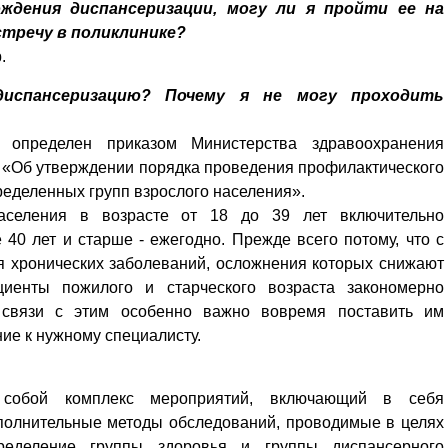
ждения диспансеризации, могу ли я пройти ее на
стречу в поликлинике?
.
испансеризацию? Почему я не могу проходить
 определен приказом Министерства здравоохранения
 «Об утверждении порядка проведения профилактического
ределенных групп взрослого населения».
населения в возрасте от 18 до 39 лет включительно
 40 лет и старше - ежегодно. Прежде всего потому, что с
я хронических заболеваний, осложнения которых снижают
циенты пожилого и старческого возраста закономерно
 связи с этим особенно важно вовремя поставить им
ие к нужному специалисту.
Уважаемые посетители сайта
Мы рады приветствовать ва
т собой комплекс мероприятий, включающий в себя
на обновленном Интернет-
полнительные методы обследований, проводимые в целях
ресурсе газеты «Красный
Надежда
ределение группы здоровья и группы диспансерного
Север», который, уверены,