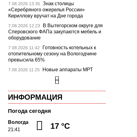
Знак столицы
7.08.2026 13:35
«Серебряного ожерелья России»
Кириллову вручат на Дне города
В Вытегорском округе для
7.08.2026 12:23
Сперовского ФАПа закупаются мебель и
оборудование
Готовность котельных к
7.08.2026 11:42
отопительному сезону на Вологодчине
превысила 65%
Новые аппараты МРТ
7.08.2026 11:25
установят в двух медучреждениях
Вологодской области
В Устюжне отметят 774-
7.08.2026 10:41
ИНФОРМАЦИЯ
летие города фестивалем кузнечного
мастерства
Погода сегодня
Вологодская область
7.08.2026 10:18
уверенно шагает в цифровое будущее
Вологда
17 °C
21:41
На Вологодчине подвели
7.08.2026 09:49
итоги XII областной Спартакиады