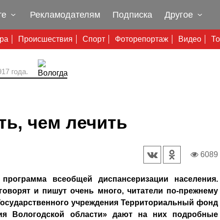
те
Рекламодателям
Подписка
Другое
ура
Происшествия
Спорт
Фоторепортаж
Видео
То
17 года.
ь, чем лечить
6089
программа всеобщей диспансеризации населения.
говорят и пишут очень много, читатели по-прежнему
Государственного учреждения Территориальный фонд
ния Вологодской области» дают на них подробные