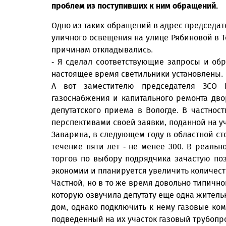
проблем из поступивших к ним обращений.
Одно из таких обращений в адрес председат
уличного освещения на улице Рябиновой в Т
причинам откладывались.
- Я сделал соответствующие запросы и обра
настоящее время светильники установлены.
А вот заместителю председателя ЗСО 
газоснабжения и капитального ремонта дво
депутатского приема в Вологде. В частно
перспективами своей заявки, поданной на у
Заварина, в следующем году в областной ст
течение пяти лет - не менее 300. В реаль
торгов по выбору подрядчика зачастую поз
экономии и планируется увеличить количест
Частной, но в то же время довольно типичн
которую озвучила депутату еще одна житель
дом, однако подключить к нему газовые ком
подведенный на их участок газовый трубопр