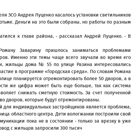
еля ЗСО Андрея Луценко касалось установки светильников
отьме. Деньги на это были собраны, но работы по разным
тился к главе района, - рассказал Андрей Луценко. - В
Роману Заварину пришлось заниматься проблемами
ров. Именно эти темы чаще всего звучали во время его
сти, жильцы дома № 55 по улице Разина интересовались
частие в программе «Городская среда». По словам Романа
олице планируется отремонтировать более 50 дворов, а в
ности же цифра может быть еще больше, так как система
воляет снижать сметную стоимость. За счет полученной
во дворов, которые будут отремонтированы.
ой для индивидуальных застройщиков является проблема,
ница областного центра. Дети вологжанки построили свой
муникации пока не в состоянии - только за врезку в уже
овод с жильцов запросили 300 тысяч