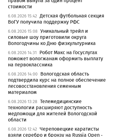
правом выкупа за один процент
стоимости
Детская футбольная секция
6.08.2026 15:42
ВоГУ получила поддержку РФС
Уникальный трейл и
6.08.2026 15:08
силовые шоу приготовили округа
Вологодчины ко Дню физкультурника
Робот Макс на Госуслугах
6.08.2026 14:31
поможет вологжанам оформить выплату
на первоклассника
Вологодская область
6.08.2026 14:00
подтвердила курс на полное обеспечение
лесовосстановления семенным
материалом
Телемедицинские
6.08.2026 13:28
технологии расширяют доступность
медпомощи для жителей Вологодской
области
Череповецкие каратисты
6.08.2026 12:42
взяли серебро и бронзу на Russia Open -