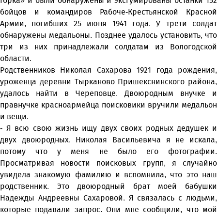
Горка» и были обнаружены и эксгумированы останки 152
бойцов и командиров Рабоче-Крестьянской Красной
Армии, погибших 25 июня 1941 года. У трети солдат
обнаружены медальоны. Позднее удалось установить, что
три из них принадлежали солдатам из Вологодской
области.
Родственников Николая Сахарова 1921 года рождения,
уроженца деревни Тырканово Пришекснинского района,
удалось найти в Череповце. Двоюродным внучке и
правнучке красноармейца поисковики вручили медальон
и вещи.
- Я всю свою жизнь ищу двух своих родных дедушек и
двух двоюродных. Николая Васильевича я не искала,
потому что у меня не было его фотографии.
Просматривая новости поисковых групп, я случайно
увидела знакомую фамилию и вспомнила, что это наш
родственник. Это двоюродный брат моей бабушки
Надежды Андреевны Сахаровой. Я связалась с людьми,
которые подавали запрос. Они мне сообщили, что мой