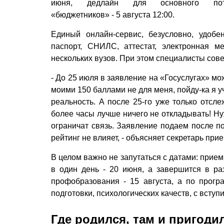
июня, дедлайн для основного пот
«бюджетников» - 5 августа 12:00.
Единый онлайн-сервис, безусловно, удобе
паспорт, СНИЛС, аттестат, электронная м
нескольких вузов. При этом специалисты со
- До 25 июля в заявление на «Госуслугах» м
моими 150 баллами не для меня, пойду-ка я у
реальность. А после 25-го уже только отсл
более часы лучше ничего не откладывать! Ну
ограничат связь. Заявление подаем после по
рейтинг не влияет, - объясняет секретарь пр
В целом важно не запутаться с датами: прие
в один день - 20 июня, а завершится в ра
профобразования - 15 августа, а по прогр
подготовки, психологических качеств, с вступ
Где родился, там и пригоди