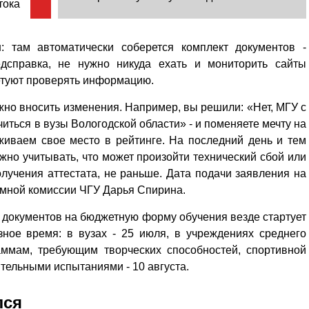
ока
н: там автоматически соберется комплект документов -
едсправка, не нужно никуда ехать и мониторить сайты
ветуют проверять информацию.
ожно вносить изменения. Например, вы решили: «Нет, МГУ с
читься в вузы Вологодской области» - и поменяете мечту на
еживаем свое место в рейтинге. На последний день и тем
жно учитывать, что может произойти технический сбой или
лучения аттестата, не раньше. Дата подачи заявления на
иемной комиссии ЧГУ Дарья Спирина.
м документов на бюджетную форму обучения везде стартует
зное время: в вузах - 25 июля, в учреждениях среднего
аммам, требующим творческих способностей, спортивной
ительными испытаниями - 10 августа.
лся