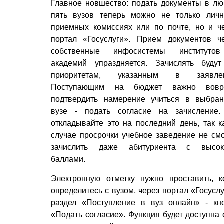
Главное новшество: подать документы в л
пять вузов теперь можно не только лич
приемных комиссиях или по поч­те, но и ч
портал «Госуслуги». Прием документов ч
собственные инфосистемы институто
академий упраздняется. Зачислять буду
приоритетам, указанным в заявлен
Поступающим на бюджет важно вовр
подтвердить намерение учиться в выбра
вузе - подать согласие на зачисление
откладывайте это на последний день, так к
случае просрочки учебное заведение не см
зачислить даже абитуриента с высок
баллами.
Электронную отметку нужно проставить, к
определитесь с вузом, через портал «Госуслу
раздел «Поступление в вуз онлайн» - кн
«Подать согласие». Функция будет доступна 