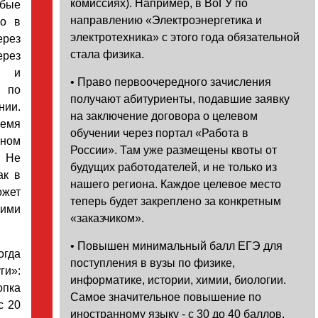
комиссиях). Например, в ВоГУ по
юбые
направлению «Электроэнергетика и
но в
электротехника» с этого года обязательной
ерез
стала физика.
ерез
в и
• Право первоочередного зачисления
т по
получают абитуриенты, подавшие заявку
ии.
на заключение договора о целевом
емя
обучении через портал «Работа в
нном
России». Там уже размещены квоты от
. Не
будущих работодателей, и не только из
ак в
нашего региона. Каждое целевое место
ожет
теперь будет закреплено за конкретным
ими
«заказчиком».
• Повышен минимальный балл ЕГЭ для
огда
поступления в вузы по физике,
ги»:
информатике, истории, химии, биологии.
опка
Самое значительное повышение по
с 20
иностранному языку - с 30 до 40 баллов.