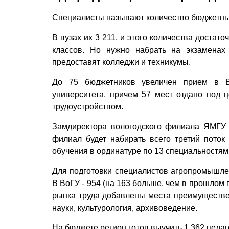
Специалисты называют количество бюджетных
В вузах их 3 211, и этого количества достат
классов. Но нужно набрать на экзаменах
предоставят колледжи и техникумы.
До 75 бюджетников увеличен прием в Во
университета, причем 57 мест отдано под 
трудоустройством.
Замдиректора вологодского филиала ЯМГУ 
филиал будет набирать всего третий поток
обучения в ординатуре по 13 специальностям.
Для подготовки специалистов агропромышле
В ВоГУ - 954 (на 163 больше, чем в прошлом г
рынка труда добавлены места преимуществе
науки, культурология, архивоведение.
На бюджете регион готов вы­учить 1 362 педаг