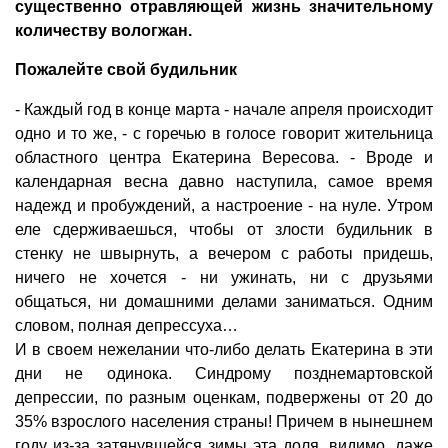
существенно отравляющей жизнь значительному
количеству вологжан.
Пожалейте свой будильник
- Каждый год в конце марта - начале апреля происходит
одно и то же, - с горечью в голосе говорит жительница
областного центра Екатерина Вересова. - Вроде и
календарная весна давно наступила, самое время
надежд и пробуждений, а настроение - на нуле. Утром
еле сдерживаешься, чтобы от злости будильник в
стенку не швырнуть, а вечером с работы придешь,
ничего не хочется - ни ужинать, ни с друзьями
общаться, ни домашними делами заниматься. Одним
словом, полная депрессуха…
И в своем нежелании что-либо делать Екатерина в эти
дни не одинока. Синдрому позднемартовской
депрессии, по разным оценкам, подвержены от 20 до
35% взрослого населения страны! Причем в нынешнем
году из-за затянувшейся зимы эта доля, видимо, даже