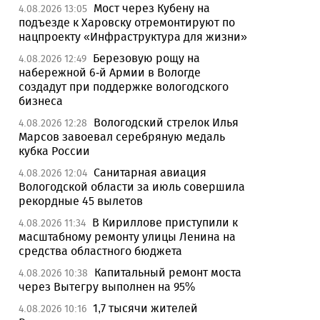
Мост через Кубену на
4.08.2026 13:05
подъезде к Харовску отремонтируют по
нацпроекту «Инфраструктура для жизни»
Березовую рощу на
4.08.2026 12:49
набережной 6-й Армии в Вологде
создадут при поддержке вологодского
бизнеса
Вологодский стрелок Илья
4.08.2026 12:28
Марсов завоевал серебряную медаль
кубка России
Санитарная авиация
4.08.2026 12:04
Вологодской области за июль совершила
рекордные 45 вылетов
В Кириллове приступили к
4.08.2026 11:34
масштабному ремонту улицы Ленина на
средства областного бюджета
Капитальный ремонт моста
4.08.2026 10:38
через Вытегру выполнен на 95%
1,7 тысячи жителей
4.08.2026 10:16