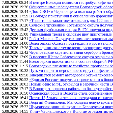
7.08.2026 08:24
В центре Вологды появился гастробус: кафе на
6.08.2026 19:36
Общественные наблюдатели Вологодской област
6.08.2026 18:44
«Дом СВО» в Череповце за полгода работы обр
6.08.2026 17:59
В Вологде приступили к обновлению дорожног
6.08.2026 17:17
«Территория талантов» открылась для 122 школ
6.08.2026 16:20
Сельские труженики Тотемского округа получат
6.08.2026 15:42
Детская футбольная секция ВоГУ получила по
6.08.2026 15:08
Уникальный трейл и силовые шоу приготовили
6.08.2026 14:31
Робот Макс на Госуслугах поможет вологжанам
6.08.2026 14:00
Вологодская область подтвердила курс на пол
6.08.2026 13:28
Телемедицинские технологии расширяют досту
6.08.2026 12:42
Череповецкие каратисты взяли серебро и бронзу
6.08.2026 12:09
В поселке Щепье Бабаевского округа открыли 
6.08.2026 11:44
Вологодская шахматистка в составе сборной РФ
6.08.2026 11:15
Вологодские племенные хозяйства произвели бо
6.08.2026 10:32
Путь «из варяг в персы» воссоздадут на фестив
6.08.2026 09:58
Завершается ремонт автодороги Усть-Алексеев
5.08.2026 20:52
«Единая Россия» получила первое место в бюлл
5.08.2026 18:03
Новый офис МФЦ открылся в заречной части 
5.08.2026 17:17
В Вологде завершены работы по благоустройств
5.08.2026 16:50
Осановская роща в Вологде стала современным
5.08.2026 16:41
Почти 13,5 тысячи человек пострадали от клеще
5.08.2026 16:02
Георгий Филимонов: Мы создаем новую архитек
5.08.2026 15:22
Шумоизоляционный экран на Белозерском шосс
5.08.2026 14:55
Улицу Чернышевского в Вологде отремонтируют