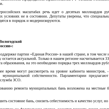
и.
ероссийских масштабах речь идет о десятках миллиардов ру
условиях не в состоянии. Депутаты уверены, что специальна
дятся в порядок и модернизируются.
 Вологодской
России»:
 поддержке партии «Единая Россия» в нашей стране, в том числе
 остается актуальной. Только в нашем регионе насчитывается 3
а образования, на это необходимо порядка трех миллиардов руб
е время могут рассмотреть на уровне кабинета министров, -
в муниципальной собственности. Парламентарии предлагают
-служба ЗСО.
рованию ремонта муниципальных бань возложена на местные бю
ть состояние бань, снизить себестоимость и качество услуг, н