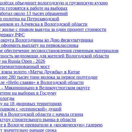
 колёсах объединит вологодскую и грузинскую кухню
и готовятся к работе на выборах
аботал около 13 тысяч обращений
о полотна на Петрозаводской
ьников из Алчевска в Вологодской области
 жилье с правом выкупа за один процент стоимости
ддержку РФС
 округа Вологодчины ко Дню физкультурника
 оформить выплату на первоклассника
ное обеспечение лесовосстановления семенным материалом
пность медпомощи для жителей Вологодской области
 на Russia Open - 2026
отремонтированный мост
 взяла золото «Матча Дружбы» в Китае
лее 280 тысяч тонн молока за первое полугодие
але «Небо славян» в Вологодской области
о – Мякинницыно в Великоустюгском округе
етене на выборах в Госдуму
Вологды
у на 18 дворовых территориях
 парком с «есенинской» душой
й в Вологодской области с начала сезона
туру строительного рынка в области
е в Вологде превратили в «космическую» галерею
 значительно раньше срока