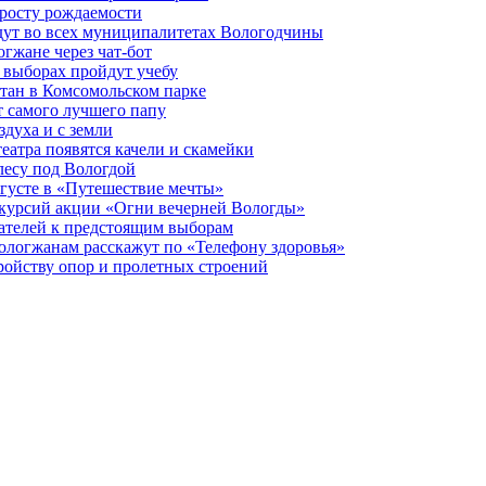
 росту рождаемости
дут во всех муниципалитетах Вологодчины
огжане через чат-бот
 выборах пройдут учебу
тан в Комсомольском парке
т самого лучшего папу
здуха и с земли
еатра появятся качели и скамейки
лесу под Вологдой
вгусте в «Путешествие мечты»
скурсий акции «Огни вечерней Вологды»
ателей к предстоящим выборам
вологжанам расскажут по «Телефону здоровья»
ройству опор и пролетных строений