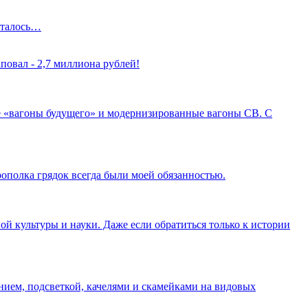
осталось…
повал - 2,7 миллиона рублей!
 «вагоны будущего» и модернизированные вагоны СВ. С
рополка грядок всегда были моей обязанностью.
ой культуры и науки. Даже если обратиться только к истории
нием, подсветкой, качелями и скамейками на видовых