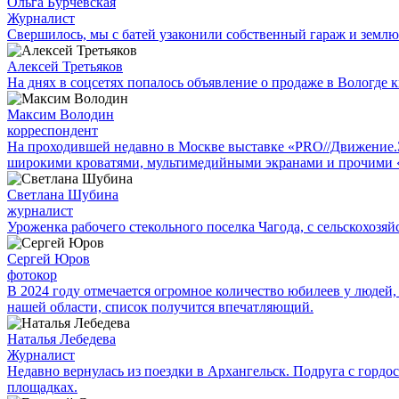
Ольга Бурчевская
Журналист
Свершилось, мы с батей узаконили собственный гараж и землю
Алексей Третьяков
На днях в соцсетях попалось объявление о продаже в Вологде к
Максим Володин
корреспондент
На проходившей недавно в Мос­кве выставке «PRO//Движение
широкими кроватями, мультимедийными экранами и прочими 
Светлана Шубина
журналист
Уроженка рабочего стекольного поселка Чагода, с сельскохозяй
Сергей Юров
фотокор
В 2024 году отмечается огромное количество юбилеев у людей,
нашей области, список получится впечатляющий.
Наталья Лебедева
Журналист
Недавно вернулась из поездки в Архангельск. Подруга с гор
площадках.