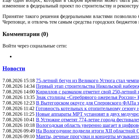
Еще один вопрос, который в скором времени может быть рас
изменение в федеральный проект по строительству и реконструк
Принятие такого решения федеральными властями позволило 
Череповце, и отвлечь тем самым средства городских бюджетов
Комментарии (0)
Войти через социальные сети:
Новости
7.08.2026 15:18
75-летний бегун из Великого Устюга стал чемп
7.08.2026 14:34
Первый этап строительства Никольской набере
7.08.2026 14:00
Кириллов с размахом отметит свой 250-летний
7.08.2026 13:35
Знак столицы «Серебряного ожерелья России» 
7.08.2026 12:23
В Вытегорском округе для Сперовского ФАПа з
7.08.2026 11:42
Готовность котельных к отопительному сезону
7.08.2026 11:25
Новые аппараты МРТ установят в двух медучре
7.08.2026 10:41
В Устюжне отметят 774-летие города фестивале
7.08.2026 10:18
Вологодская область уверенно шагает в цифров
7.08.2026 09:49
На Вологодчине подвели итоги XII областной 
7.08.2026 09:10
Манты, речные прогулки и концерты музыканто