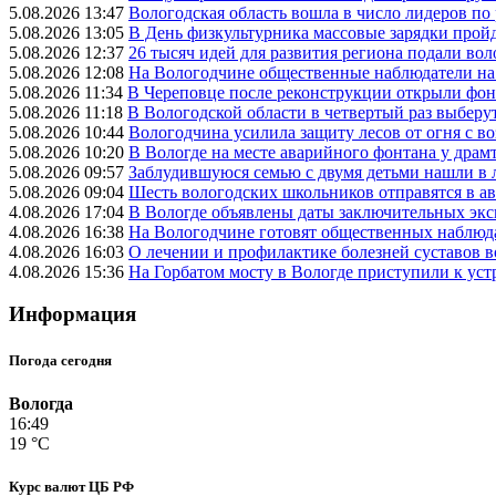
5.08.2026 13:47
Вологодская область вошла в число лидеров по
5.08.2026 13:05
В День физкультурника массовые зарядки прой
5.08.2026 12:37
26 тысяч идей для развития региона подали вол
5.08.2026 12:08
На Вологодчине общественные наблюдатели на
5.08.2026 11:34
В Череповце после реконструкции открыли фон
5.08.2026 11:18
В Вологодской области в четвертый раз выберу
5.08.2026 10:44
Вологодчина усилила защиту лесов от огня с во
5.08.2026 10:20
В Вологде на месте аварийного фонтана у драмт
5.08.2026 09:57
Заблудившуюся семью с двумя детьми нашли в 
5.08.2026 09:04
Шесть вологодских школьников отправятся в а
4.08.2026 17:04
В Вологде объявлены даты заключительных эк
4.08.2026 16:38
На Вологодчине готовят общественных наблюд
4.08.2026 16:03
О лечении и профилактике болезней суставов 
4.08.2026 15:36
На Горбатом мосту в Вологде приступили к уст
Информация
Погода сегодня
Вологда
16:49
19 °C
Курс валют ЦБ РФ