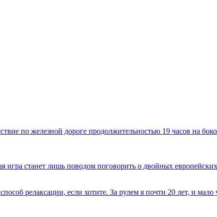
твие по железной дороге продолжительностью 19 часов на боко
имая игра станет лишь поводом поговорить о двойных европейских
способ релаксации, если хотите. За рулем я почти 20 лет, и мал