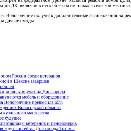
смотрен на федеральном уровне, касается ремонта домов культ
ции ДК, включив в него объекты не только в сельской местности
бы Вологодчине получить дополнительные ассигнования на ремо
 на другие нужды.
ионом России среди ветеранов
жной в Шексне завершен
 юбилей
Кириллову вручат на Дне города
акупаются мебель и оборудование
 на Вологодчине превысила 65%
ждениях Вологодской области
м кузнечного мастерства
ое будущее
Спартакиады ветеранов и пенсионеров
в ждут гостей на Дне города Тотьмы