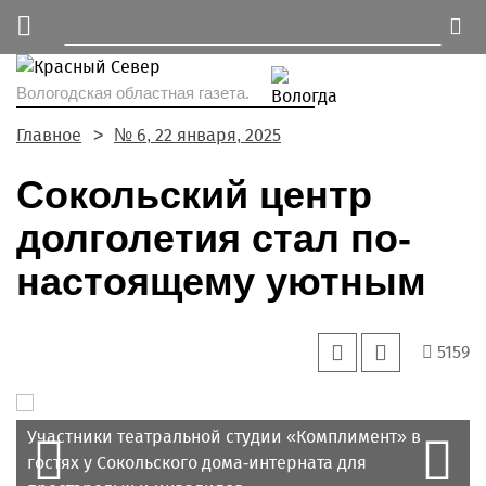
Вологодская областная газета.
Главное
№ 6, 22 января, 2025
Сокольский центр
долголетия стал по-
настоящему уютным
5159
Prev
Участники театральной студии «Комплимент» в
Коллективная работа кружка «Оригами».
N
гостях у Сокольского дома-интерната для