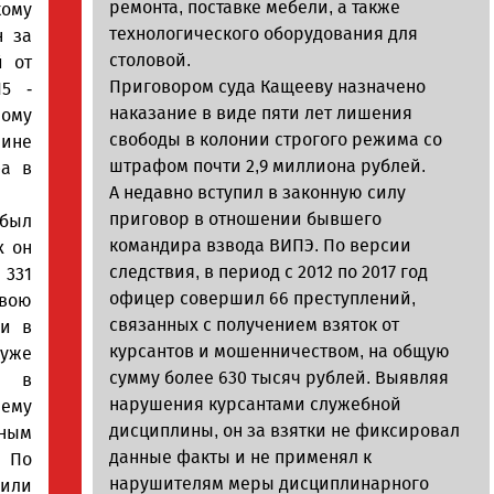
ремонта, поставке мебели, а также
кому
технологического оборудования для
н за
столовой.
й от
Приговором суда Кащееву назначено
15 -
наказание в виде пяти лет лишения
ому
свободы в колонии строгого режима со
чине
штрафом почти 2,9 миллиона рублей.
фа в
А недавно вступил в законную силу
приговор в отношении бывшего
 был
командира взвода ВИПЭ. По версии
х он
следствия, в период с 2012 по 2017 год
 331
офицер совершил 66 преступлений,
свою
связанных с получением взяток от
чи в
курсантов и мошенничеством, на общую
 уже
сумму более 630 тысяч рублей. Выявляя
л в
нарушения курсантами служебной
нему
дисциплины, он за взятки не фиксировал
ным
данные факты и не применял к
. По
нарушителям меры дисциплинарного
или