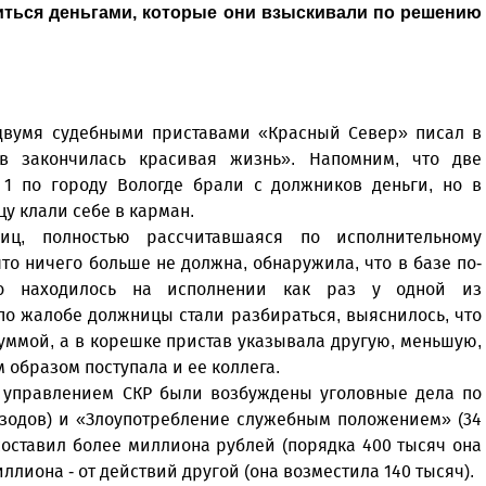
иться деньгами, которые они взыскивали по решению
двумя судебными приставами «Красный Север» писал в
в закончилась красивая жизнь». Напомним, что две
1 по городу Вологде брали с должников деньги, но в
цу клали себе в карман.
иц, полностью рассчитавшаяся по исполнительному
то ничего больше не должна, обнаружила, что в базе по-
о находилось на исполнении как раз у одной из
о жалобе должницы стали разбираться, выяснилось, что
уммой, а в корешке пристав указывала другую, меньшую,
 образом поступала и ее коллега.
управлением СКР были возбуждены уголовные дела по
изодов) и «Злоупотребление служебным положением» (34
составил более миллиона рублей (порядка 400 тысяч она
ллиона - от действий другой (она возместила 140 тысяч).