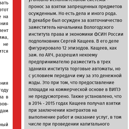
ать
пронос за взятки запрещенных предметов
этот
осужденным. Но есть дела и иного рода.
е на
В декабре был осужден за взяточничество
ения
заместитель начальника Вологодского
ент
института права и экономики ФСИН России
има,
подполковник Сергей Кащеев. В его деле
 не
фигурировало 12 эпизодов. Кащеев, как
ится
зам. по АХЧ, разрешил некоему
предпринимателю разместить в трех
зданиях института торговые автоматы, но
с условием передачи ему за это денежной
мзды. Это при том, что предоставление
ния
площади на коммерческой основе в ВИПЭ
году
не предусмотрено. Также установлено, что
ла в
в 2014 - 2015 годах Кащеев получал взятки
ов-
при заключении контрактов на
дам
выполнение работ и оказание услуг, в том
числе при проведении капитального
бный