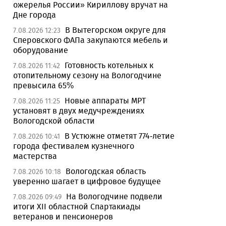
ожерелья России» Кириллову вручат на
Дне города
В Вытегорском округе для
7.08.2026 12:23
Сперовского ФАПа закупаются мебель и
оборудование
Готовность котельных к
7.08.2026 11:42
отопительному сезону на Вологодчине
превысила 65%
Новые аппараты МРТ
7.08.2026 11:25
установят в двух медучреждениях
Вологодской области
В Устюжне отметят 774-летие
7.08.2026 10:41
города фестивалем кузнечного
мастерства
Вологодская область
7.08.2026 10:18
уверенно шагает в цифровое будущее
На Вологодчине подвели
7.08.2026 09:49
итоги XII областной Спартакиады
ветеранов и пенсионеров