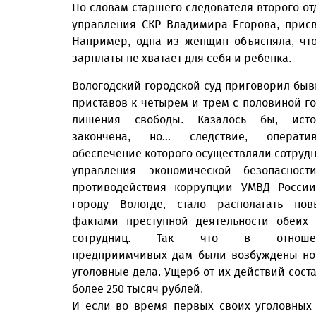
По словам старшего следователя второго о
управления СКР Владимира Егорова, прис
Например, одна из женщин объясняла, что
зарплаты не хватает для себя и ребенка.
Вологодский городской суд приговорил бы
приставов к четырем и трем с половиной г
лишения свободы. Казалось бы, исто
закончена, но… следствие, оператив
обеспечение которого осуществляли сотруд
управления экономической безопаснос
противодействия коррупции УМВД Росси
городу Вологде, стало располагать но
фактами преступной деятельности обеих 
сотрудниц. Так что в отноше
предприимчивых дам были возбуждены н
уголовные дела. Ущерб от их действий сост
более 250 тысяч рублей.
И если во время первых своих уголовных