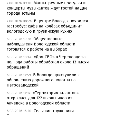
Манты, речные прогулки и
7.08.2026 09:10
концерты музыкантов ждут гостей на Дне
города Тотьмы
В центре Вологды появился
7.08.2026 08:24
гастробус: кафе на колёсах объединит
вологодскую и грузинскую кухню
Общественные
6.08.2026 19:36
наблюдатели Вологодской области
готовятся к работе на выборах
«Дом СВО» в Череповце за
6.08.2026 18:44
полгода работы обработал около 13 тысяч
обращений
В Вологде приступили к
6.08.2026 17:59
обновлению дорожного полотна на
Петрозаводской
«Территория талантов»
6.08.2026 17:17
открылась для 122 школьников из
Алчевска в Вологодской области
Сельские труженики
6.08.2026 16:20