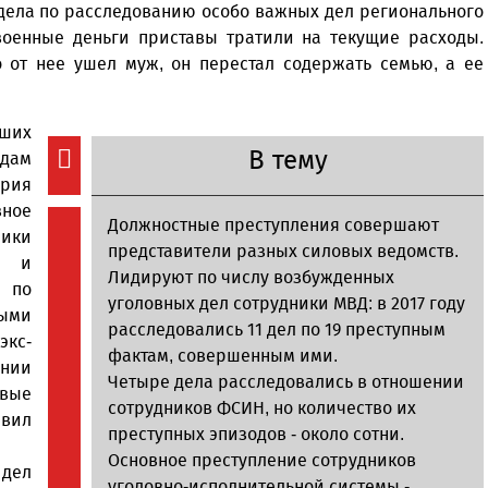
тдела по расследованию особо важных дел регионального
военные деньги приставы тратили на текущие расходы.
 от нее ушел муж, он перестал содержать семью, а ее
вших
В тему
одам
рия
ное
Должностные преступления совершают
ники
представители разных силовых ведомств.
ти и
Лидируют по числу возбужденных
и по
уголовных дел сотрудники МВД: в 2017 году
выми
расследовались 11 дел по 19 преступным
экс-
фактам, совершенным ими.
нии
Четыре дела расследовались в отношении
овые
сотрудников ФСИН, но количество их
авил
преступных эпизодов - около сотни.
Основное преступление сотрудников
 дел
уголовно-исполнительной системы -