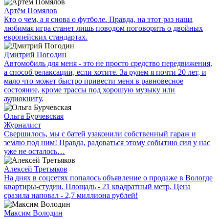
Артём Помялов
Кто о чем, а я снова о футболе. Правда, на этот раз наша
любимая игра станет лишь поводом поговорить о двойных
европейских стандартах.
Дмитрий Погодин
Автомобиль для меня - это не просто средство передвижения,
а способ релаксации, если хотите. За рулем я почти 20 лет, и
мало что может быстро привести меня в равновесное
состояние, кроме трассы под хорошую музыку или
аудиокнигу.
Ольга Бурчевская
Журналист
Свершилось, мы с батей узаконили собственный гараж и
землю под ним! Правда, радоваться этому событию сил у нас
уже не осталось…
Алексей Третьяков
На днях в соцсетях попалось объявление о продаже в Вологде
квартиры-студии. Площадь - 21 квадратный метр. Цена
сразила наповал - 2,7 миллиона рублей!
Максим Володин