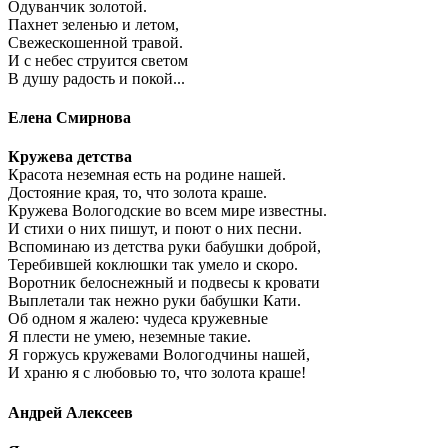
Одуванчик золотой.
Пахнет зеленью и летом,
Свежескошенной травой.
И с небес струится светом
В душу радость и покой...
Елена Смирнова
Кружева детства
Красота неземная есть на родине нашей.
Достояние края, то, что золота краше.
Кружева Вологодские во всем мире известны.
И стихи о них пишут, и поют о них песни.
Вспоминаю из детства руки бабушки доброй,
Теребившей коклюшки так умело и скоро.
Воротник белоснежный и подвесы к кровати
Выплетали так нежно руки бабушки Кати.
Об одном я жалею: чудеса кружевные
Я плести не умею, неземные такие.
Я горжусь кружевами Вологодчины нашей,
И храню я с любовью то, что золота краше!
Андрей Алексеев