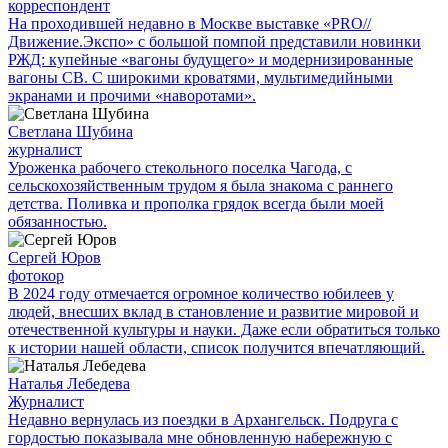
корреспондент
На проходившей недавно в Мос­кве выставке «PRO//
Движение.Экспо» с большой помпой представили новинки
РЖД: купейные «вагоны будущего» и модернизированные
вагоны СВ. С широкими кроватями, мультимедийными
экранами и прочими «наворотами».
Светлана Шубина
журналист
Уроженка рабочего стекольного поселка Чагода, с
сельскохозяйственным трудом я была знакома с раннего
детства. Поливка и прополка грядок всегда были моей
обязанностью.
Сергей Юров
фотокор
В 2024 году отмечается огромное количество юбилеев у
людей, внесших вклад в становление и развитие мировой и
отечественной культуры и науки. Даже если обратиться только
к истории нашей области, список получится впечатляющий.
Наталья Лебедева
Журналист
Недавно вернулась из поездки в Архангельск. Подруга с
гордостью показывала мне обновленную набережную с