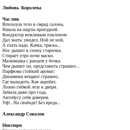
Любовь Королева
Час пик
Впихнула тело в смрад салона,
Нашла на ощупь проездной.
Кондуктор вежливым поклоном
Дал знать: увидел. Ной не ной,
А ехать надо. Качка, тряска...
Нос дышит в спину старичка.
Стирает утро ночи маски.
Мальчишка с ранцем у бочка.
Чем дышит он, представить страшно...
Парфюма стойкий аромат.
Динамики вещают стражно,
Где выходить. Как акробат,
Лозою гибкой лезу к двери.
Забыла даже про года,
Автобусу себя доверив.
Уф!.. На свободе! Без вреда...
Александр Соколов
Ноктюрн