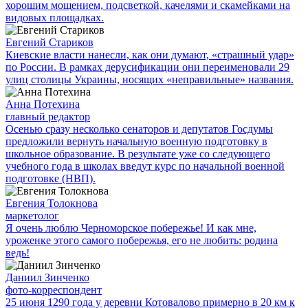
хорошим мощением, подсветкой, качелями и скамейками на
видовых площадках.
Евгений Стариков
Киевские власти нанесли, как они думают, «страшный удар»
по России. В рамках дерусификации они переименовали 29
улиц столицы Украины, носящих «неправильные» названия.
Анна Потехина
главный редактор
Осенью сразу несколько сенаторов и депутатов Госдумы
предложили вернуть начальную военную подготовку в
школьное образование. В результате уже со следующего
учебного года в школах введут курс по начальной военной
подготовке (НВП).
Евгения Толокнова
маркетолог
Я очень люблю Черноморское побережье! И как мне,
уроженке этого самого побережья, его не любить: родина
ведь!
Даниил Зинченко
фото-корреспондент
25 июня 1290 года у деревни Котовалово примерно в 20 км к