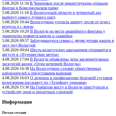
5.08.2026 11:34
В Череповце после реконструкции открыли
фонтан в Комсомольском парке
5.08.2026 11:18
В Вологодской области в четвертый раз
выберут самого лучшего папу
5.08.2026 10:44
Вологодчина усилила защиту лесов от огня с
воздуха и с земли
5.08.2026 10:20
В Вологде на месте аварийного фонтана у
драмтеатра появятся качели и скамейки
5.08.2026 09:57
Заблудившуюся семью с двумя детьми нашли в
лесу под Вологдой
5.08.2026 09:04
Шесть вологодских школьников отправятся в
августе в «Путешествие мечты»
4.08.2026 17:04
В Вологде объявлены даты заключительных
экскурсий акции «Огни вечерней Вологды»
4.08.2026 16:38
На Вологодчине готовят общественных
наблюдателей к предстоящим выборам
4.08.2026 16:03
О лечении и профилактике болезней суставов
вологжанам расскажут по «Телефону здоровья»
4.08.2026 15:36
На Горбатом мосту в Вологде приступили к
устройству опор и пролетных строений
Информация
Погода сегодня