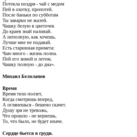
Потекла ноздря - чай с медом
Пей в охотку, пропотей.
После баньки по субботам
Ты заварки не жалей.
Чашку белую в цветочек
До краев знай наливай.
А неполную, как хочешь,
Лучше мне не подавай.
Есть старинная примета:
Чаю много - жизнь полна.
Пей его зимой и летом,
Чашку полную - до дна».
Михаил Белолапов
Время
Время тихо ползет,
Когда смотришь вперед,
А оглянешься - бешено скачет.
Душу зря не тревожь,
Что прошло - не вернешь,
То, что было, не будет иначе.
Сердце бьется в груди.