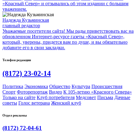
«Красный Север» и отзывались об этом издании с большим
уважением.
Надежда Кузьминская
главный редактор
Уважаемые посетители сайта! Мы рады приветствовать вас на
обновленном Интернет-ресурсе газеты «Красный Север»,
который, уверены, придется вам по душе, и вы обязательно
добавите его в свои закладки.
Телефон редакции
(8172) 23-02-14
Политика
Экономика
Общество
Культура
Происшествия
Спорт
Фоторепортаж
Видео
К 105-летию «Красного Севера»
Только на сайте
Клуб потребителя
Медсовет
Письма
Дачные
советы
Голос ветерана
Женский клуб
Отдел рекламы
(8172) 72-04-61