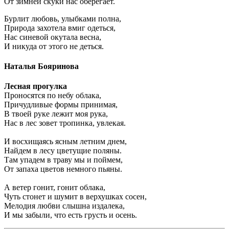
От зимней скуки нас оберегает.
Бурлит любовь, улыбками полна,
Природа захотела вмиг одеться,
Нас синевой окутала весна,
И никуда от этого не деться.
Наталья Бояринова
Лесная прогулка
Проносятся по небу облака,
Причудливые формы принимая,
В твоей руке лежит моя рука,
Нас в лес зовет тропинка, увлекая.
И восхищаясь ясным летним днем,
Найдем в лесу цветущие поляны.
Там упадем в траву мы и поймем,
От запаха цветов немного пьяны.
А ветер гонит, гонит облака,
Чуть стонет и шумит в верхушках сосен,
Мелодия любви слышна издалека,
И мы забыли, что есть грусть и осень.