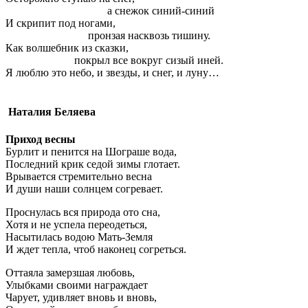
а снежок синий-синий
И скрипит под ногами,
пронзая насквозь тишину.
Как волшебник из сказки,
покрыл все вокруг сизый иней.
Я люблю это небо, и звезды, и снег, и луну…
Наталия Беляева
Приход весны
Бурлит и пенится на Шограше вода,
Последний крик седой зимы глотает.
Врывается стремительно весна
И души наши солнцем согревает.
Проснулась вся природа ото сна,
Хотя и не успела переодеться,
Насытилась водою Мать-Земля
И ждет тепла, чтоб наконец согреться.
Оттаяла замерзшая любовь,
Улыбками своими награждает
Чарует, удивляет вновь и вновь,