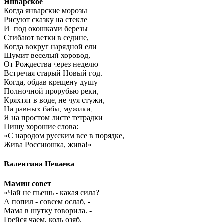
Январское
Когда январские морозы
Рисуют сказку на стекле
И под окошками березы
Сгибают ветки в седине,
Когда вокруг нарядной ели
Шумит веселый хоровод,
От Рождества через неделю
Встречая старый Новый год.
Когда, обдав крещену душу
Полночной прорубью реки,
Кряхтят в воде, не чуя стужи,
На равных бабы, мужики,
Я на простом листе тетрадки
Пишу хорошие слова:
«С народом русским все в порядке,
Жива Россиюшка, жива!»
Валентина Нечаева
Мамин совет
«Чай не пьешь - какая сила?
А попил - совсем ослаб, -
Мама в шутку говорила. -
Грейся чаем, коль озяб.