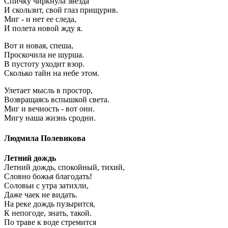
Спичку чиркнула звезда
И скользит, свой глаз прищурив.
Миг - и нет ее следа,
И полета новой жду я.
Вот и новая, спеша,
Проскочила не шурша.
В пустоту уходит взор.
Сколько тайн на небе этом.
Улетает мысль в простор,
Возвращаясь вспышкой света.
Миг и вечность - вот они.
Мигу наша жизнь сродни.
Людмила Полевикова
Летний дождь
Летний дождь, спокойный, тихий,
Словно божья благодать!
Соловьи с утра затихли,
Даже чаек не видать.
На реке дождь пузырится,
К непогоде, знать, такой.
По траве к воде стремится