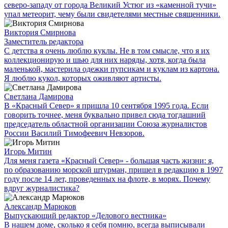
северо-западу от города Великий Устюг из «каменной тучи»
упал метеорит, чему были свидетелями местные священники.
Виктория Смирнова
Заместитель редактора
С детства я очень люблю куклы. Не в том смысле, что я их
коллекционирую и шью для них наряды, хотя, когда была
маленькой, мастерила одежки пупсикам и куклам из картона.
Я люблю кукол, которых оживляют артисты.
Светлана Дамирова
В «Красный Север» я пришла 10 сентября 1995 года. Если
говорить точнее, меня буквально привел сюда тогдашний
председатель областной организации Союза журналистов
России Василий Тимофеевич Невзоров.
Игорь Митин
Для меня газета «Красный Север» - большая часть жизни: я,
по образованию морской штурман, пришел в редакцию в 1997
году после 14 лет, проведенных на флоте, в морях. Почему
вдруг журналистика?
Александр Марюков
Выпускающий редактор «Делового вестника»
В нашем доме, сколько я себя помню, всегда выписывали