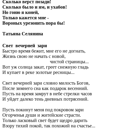
Сколько верст позади!
Сколько было и ям, и ухабов!
Но гоню я коней,
Только кажется мне -
Вороных урезонить пора бы!
Татьяна Селянина
Свет вечерней зари
Быстро время бежит, мне его не догнать,
Жизнь свою не начать с новой,
чистой страницы...
Вот уж солнца закат, греет снежную гладь
И купает в реке золотые ресницы...
Свет вечерней зари словно милость Богов,
После зимнего сна как подарок весенний.
Пусть на время замрут в небе стрелки часов
И уйдет далеко тень дневных потрясений.
Пусть покинут меня под покровом зари
Огорченья души и житейские страсти.
Только ласковый свет будет щедро дарить
Взору тихий покой, так похожий на счастье...