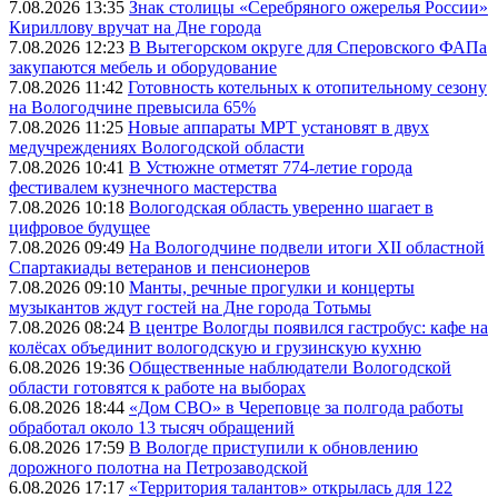
7.08.2026 13:35
Знак столицы «Серебряного ожерелья России»
Кириллову вручат на Дне города
7.08.2026 12:23
В Вытегорском округе для Сперовского ФАПа
закупаются мебель и оборудование
7.08.2026 11:42
Готовность котельных к отопительному сезону
на Вологодчине превысила 65%
7.08.2026 11:25
Новые аппараты МРТ установят в двух
медучреждениях Вологодской области
7.08.2026 10:41
В Устюжне отметят 774-летие города
фестивалем кузнечного мастерства
7.08.2026 10:18
Вологодская область уверенно шагает в
цифровое будущее
7.08.2026 09:49
На Вологодчине подвели итоги XII областной
Спартакиады ветеранов и пенсионеров
7.08.2026 09:10
Манты, речные прогулки и концерты
музыкантов ждут гостей на Дне города Тотьмы
7.08.2026 08:24
В центре Вологды появился гастробус: кафе на
колёсах объединит вологодскую и грузинскую кухню
6.08.2026 19:36
Общественные наблюдатели Вологодской
области готовятся к работе на выборах
6.08.2026 18:44
«Дом СВО» в Череповце за полгода работы
обработал около 13 тысяч обращений
6.08.2026 17:59
В Вологде приступили к обновлению
дорожного полотна на Петрозаводской
6.08.2026 17:17
«Территория талантов» открылась для 122