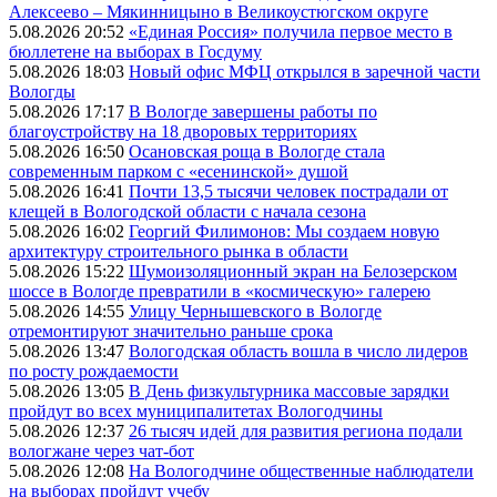
Алексеево – Мякинницыно в Великоустюгском округе
5.08.2026 20:52
«Единая Россия» получила первое место в
бюллетене на выборах в Госдуму
5.08.2026 18:03
Новый офис МФЦ открылся в заречной части
Вологды
5.08.2026 17:17
В Вологде завершены работы по
благоустройству на 18 дворовых территориях
5.08.2026 16:50
Осановская роща в Вологде стала
современным парком с «есенинской» душой
5.08.2026 16:41
Почти 13,5 тысячи человек пострадали от
клещей в Вологодской области с начала сезона
5.08.2026 16:02
Георгий Филимонов: Мы создаем новую
архитектуру строительного рынка в области
5.08.2026 15:22
Шумоизоляционный экран на Белозерском
шоссе в Вологде превратили в «космическую» галерею
5.08.2026 14:55
Улицу Чернышевского в Вологде
отремонтируют значительно раньше срока
5.08.2026 13:47
Вологодская область вошла в число лидеров
по росту рождаемости
5.08.2026 13:05
В День физкультурника массовые зарядки
пройдут во всех муниципалитетах Вологодчины
5.08.2026 12:37
26 тысяч идей для развития региона подали
вологжане через чат-бот
5.08.2026 12:08
На Вологодчине общественные наблюдатели
на выборах пройдут учебу