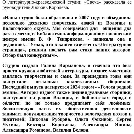
О литературно-краеведческой студии «Свеча» рассказала ее
руководитель Любовь Королева.
«Наша студия была образована в 2007 году и объединила
несколько десятков творческих людей из Вологды и
Вологодского округа. Мы собираемся для общения два
раза в месяц в Библиотечно-информационном юношеском
центре имени В. Ф. Тендрякова, - написала она в
редакцию. - Узнав, что в вашей газете есть «Литературная
страница», решили послать вам стихи наших авторов.
Отбор был конкурсным».
Студию создала Галина Карманова, и сначала это был
просто кружок любителей литературы, позднее участники
занялись творчеством и сами. За прошедшие годы они
выпустили несколько коллективных сборников.
Последний выпуск датируется 2024 годом - «Голоса родной
земли». Авторы издают также индивидуальные сборники,
выступают на радио Вологды, в библиотеках города и
области, но не только продвигают себя любимых.
Значительную часть их общественной деятельности
занимает популяризация творчества вологодских поэтов и
писателей: Николая Рубцова, Ольги Фокиной, Сергея
Чухина, Виктора Коротаева, Александра Яшина,
Александра Романова, Василия Белова.