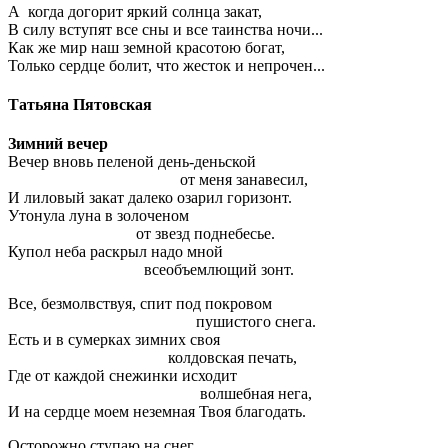
А когда догорит яркий солнца закат,
В силу вступят все сны и все таинства ночи...
Как же мир наш земной красотою богат,
Только сердце болит, что жесток и непрочен...
Татьяна Пятовская
Зимний вечер
Вечер вновь пеленой день-деньской
от меня занавесил,
И лиловый закат далеко озарил горизонт.
Утонула луна в золоченом
от звезд поднебесье.
Купол неба раскрыл надо мной
всеобъемлющий зонт.
Все, безмолвствуя, спит под покровом
пушистого снега.
Есть и в сумерках зимних своя
колдовская печать,
Где от каждой снежинки исходит
волшебная нега,
И на сердце моем неземная Твоя благодать.
Осторожно ступаю на снег,