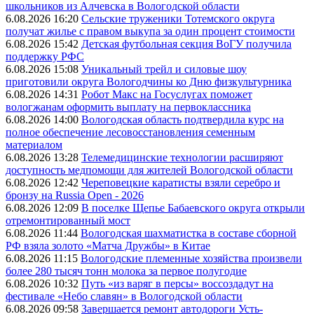
школьников из Алчевска в Вологодской области
6.08.2026 16:20
Сельские труженики Тотемского округа
получат жилье с правом выкупа за один процент стоимости
6.08.2026 15:42
Детская футбольная секция ВоГУ получила
поддержку РФС
6.08.2026 15:08
Уникальный трейл и силовые шоу
приготовили округа Вологодчины ко Дню физкультурника
6.08.2026 14:31
Робот Макс на Госуслугах поможет
вологжанам оформить выплату на первоклассника
6.08.2026 14:00
Вологодская область подтвердила курс на
полное обеспечение лесовосстановления семенным
материалом
6.08.2026 13:28
Телемедицинские технологии расширяют
доступность медпомощи для жителей Вологодской области
6.08.2026 12:42
Череповецкие каратисты взяли серебро и
бронзу на Russia Open - 2026
6.08.2026 12:09
В поселке Щепье Бабаевского округа открыли
отремонтированный мост
6.08.2026 11:44
Вологодская шахматистка в составе сборной
РФ взяла золото «Матча Дружбы» в Китае
6.08.2026 11:15
Вологодские племенные хозяйства произвели
более 280 тысяч тонн молока за первое полугодие
6.08.2026 10:32
Путь «из варяг в персы» воссоздадут на
фестивале «Небо славян» в Вологодской области
6.08.2026 09:58
Завершается ремонт автодороги Усть-