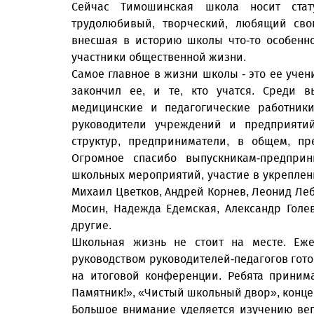
Сейчас Тимошинская школа носит стат
трудолюбивый, творческий, любящий сво
внесшая в историю школы что-то особенно
участники общественной жизни.
Самое главное в жизни школы - это ее учен
закончил ее, и те, кто учатся. Среди
медицинские и педагогические работники
руководители учреждений и предприятий
структур, предприниматели, в общем, п
Огромное спасибо выпускникам-предпри
школьных мероприятий, участие в укреп­ле
Михаил Цветков, Андрей Корнев, Леонид Леб
Мосин, Надежда Едемская, Александр Голе
другие.
Школьная жизнь не стоит на месте. Еже
руководством руководителей-педагогов гот
на итоговой конференции. Ребята приним
Памятник!», «Чистый школьный двор», конце
Большое внимание уделяется изучению веп