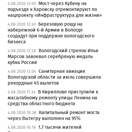
Мост через Кубену на
4.08.2026 13:05
подъезде к Харовску отремонтируют по
нацпроекту «Инфраструктура для жизни»
Березовую рощу на
4.08.2026 12:49
набережной 6-й Армии в Вологде
создадут при поддержке вологодского
бизнеса
Вологодский стрелок Илья
4.08.2026 12:28
Марсов завоевал серебряную медаль
кубка России
Санитарная авиация
4.08.2026 12:04
Вологодской области за июль совершила
рекордные 45 вылетов
В Кириллове приступили к
4.08.2026 11:34
масштабному ремонту улицы Ленина на
средства областного бюджета
Капитальный ремонт моста
4.08.2026 10:38
через Вытегру выполнен на 95%
1,7 тысячи жителей
4.08.2026 10:16