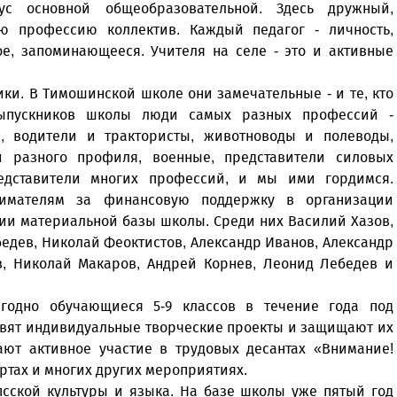
ус основной общеобразовательной. Здесь дружный,
ю профессию коллектив. Каждый педагог - личность,
е, запоминающееся. Учителя на селе - это и активные
ики. В Тимошинской школе они замечательные - и те, кто
 выпускников школы люди самых разных профессий -
, водители и трактористы, животноводы и полеводы,
 разного профиля, военные, представители силовых
редставители многих профессий, и мы ими гордимся.
нимателям за финансовую поддержку в организации
нии материальной базы школы. Среди них Василий Хазов,
едев, Николай Феоктистов, Александр Иванов, Александр
в, Николай Макаров, Андрей Корнев, Леонид Лебедев и
годно обучающиеся 5-9 классов в течение года под
овят индивидуальные творческие проекты и защищают их
ают активное участие в трудовых десантах «Внимание!
ртах и многих других мероприятиях.
сской культуры и языка. На базе школы уже пятый год