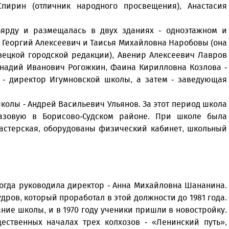
ирин (отличник народного просвещения), Анастасия
ьярду и размещалась в двух зданиях - одноэтажном и
- Георгий Алексеевич и Таисья Михайловна Наробовы (она
вецкой городской редакции), Авенир Алексеевич Лавров
еннадий Иванович Рогожкин, Фаина Кирилловна Козлова -
 - директор Игумновской школы, а затем - заведующая
колы - Андрей Васильевич Ульянов. За этот период школа
азовую в Борисово-Судском районе. При школе была
мастерская, оборудованы физический кабинет, школьный
тогда руководила директор - Анна Михайловна Шананина.
ров, который проработал в этой должности до 1981 года.
ние школы, и в 1970 году ученики пришли в новостройку.
ественных началах трех колхозов - «Ленинский путь»,