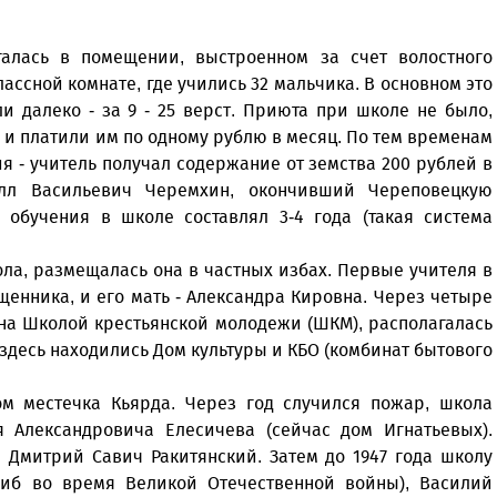
галась в помещении, выстроенном за счет волостного
ассной комнате, где учились 32 мальчика. В основном это
и далеко - за 9 - 25 верст. Приюта при школе не было,
 и платили им по одному рублю в месяц. По тем временам
я - учитель получал содержание от земства 200 рублей в
илл Васильевич Черемхин, окончивший Череповецкую
 обучения в школе составлял 3-4 года (такая система
ола, размещалась она в частных избах. Первые учителя в
щенника, и его мать - Александра Кировна. Через четыре
она Школой крестьянской молодежи (ШКМ), располагалась
здесь находились Дом культуры и КБО (комбинат бытового
ом местечка Кьярда. Через год случился пожар, школа
 Александровича Елесичева (сейчас дом Игнатьевых).
 Дмитрий Савич Ракитянский. Затем до 1947 года школу
гиб во время Великой Отечественной войны), Василий