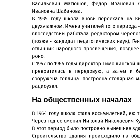
Васильевич Матюшов, Федор Иванович Сп
Ивановна Шабанова.
В 1935 году школа вновь переехала на К
двухэтажном. Имена учителей того периода 
впоследствии работала редактором черепо
(позже - кандидат педагогических наук), Г
отличник народного просвещения, позднее
роно.
С 1947 по 1964 годы директор Тимошинской ш
превратилась в передовую, а затем и б
сооружена теплица, построена столярная 
радиоузел.
На общественных началах
В 1964 году школа стала восьмилетней, ею 
Через год ее сменил Николай Николаевич Куд
В этот период было построено нынешнее зда
Строительство здания происходило на общ