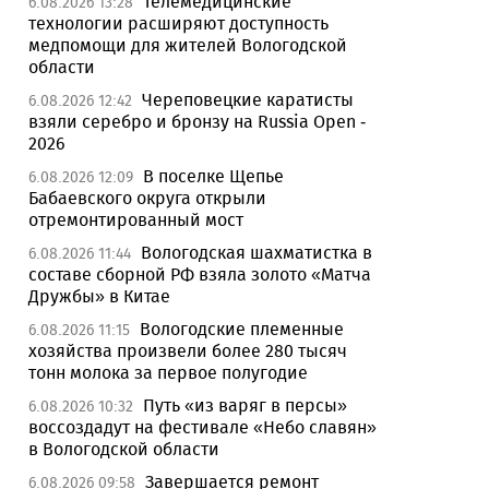
Телемедицинские
6.08.2026 13:28
технологии расширяют доступность
медпомощи для жителей Вологодской
области
Череповецкие каратисты
6.08.2026 12:42
взяли серебро и бронзу на Russia Open -
2026
В поселке Щепье
6.08.2026 12:09
Бабаевского округа открыли
отремонтированный мост
Вологодская шахматистка в
6.08.2026 11:44
составе сборной РФ взяла золото «Матча
Дружбы» в Китае
Вологодские племенные
6.08.2026 11:15
хозяйства произвели более 280 тысяч
тонн молока за первое полугодие
Путь «из варяг в персы»
6.08.2026 10:32
воссоздадут на фестивале «Небо славян»
в Вологодской области
Завершается ремонт
6.08.2026 09:58