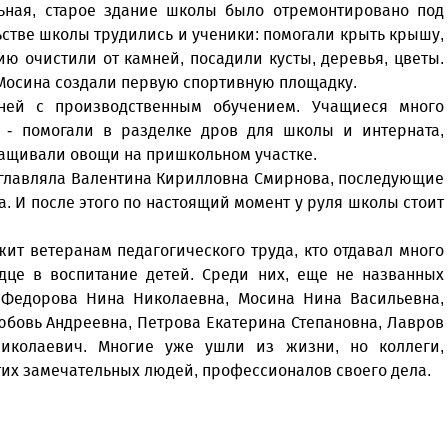
льная, старое здание школы было отремонтировано под
ьстве школы трудились и ученики: помогали крыть крышу,
ю очистили от камней, посадили кусты, деревья, цветы.
Мосина создали первую спортивную площадку.
дней с производственным обучением. Учащиеся много
 - помогали в разделке дров для школы и интерната,
ращивали овощи на пришкольном участке.
озглавляла Валентина Кирилловна Смирнова, последующие
а. И после этого по настоящий момент у руля школы стоит
ит ветеранам педагогического труда, кто отдавал много
дце в воспитание детей. Среди них, еще не названных
Федорова Нина Николаевна, Мосина Нина Васильевна,
бовь Андреевна, Петрова Екатерина Степановна, Лавров
иколаевич. Многие уже ушли из жизни, но коллеги,
тих замечательных людей, профессионалов своего дела.