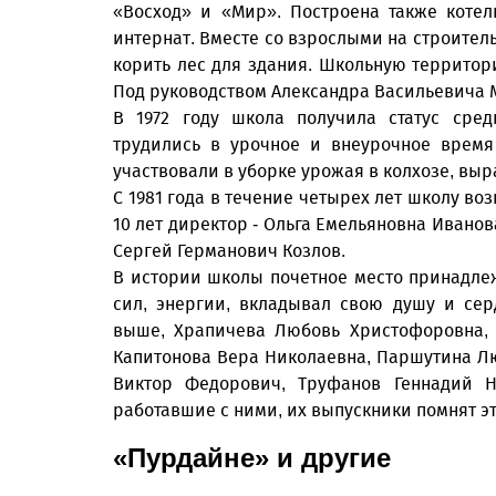
«Восход» и «Мир». Построена также коте
интернат. Вместе со взрослыми на строител
корить лес для здания. Школьную территори
Под руководством Александра Васильевича 
В 1972 году школа получила статус сре
трудились в урочное и внеурочное время
участвовали в уборке урожая в колхозе, вы
С 1981 года в течение четырех лет школу в
10 лет директор - Ольга Емельяновна Иванов
Сергей Германович Козлов.
В истории школы почетное место принадлеж
сил, энергии, вкладывал свою душу и сер
выше, Храпичева Любовь Христофоровна, 
Капитонова Вера Николаевна, Паршутина Лю
Виктор Федорович, Труфанов Геннадий Н
работавшие с ними, их выпускники помнят э
«Пурдайне» и другие