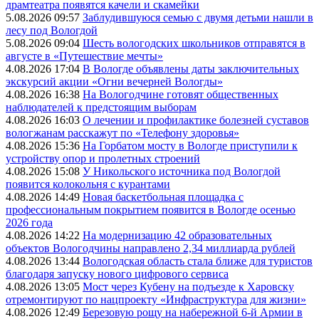
драмтеатра появятся качели и скамейки
5.08.2026 09:57
Заблудившуюся семью с двумя детьми нашли в
лесу под Вологдой
5.08.2026 09:04
Шесть вологодских школьников отправятся в
августе в «Путешествие мечты»
4.08.2026 17:04
В Вологде объявлены даты заключительных
экскурсий акции «Огни вечерней Вологды»
4.08.2026 16:38
На Вологодчине готовят общественных
наблюдателей к предстоящим выборам
4.08.2026 16:03
О лечении и профилактике болезней суставов
вологжанам расскажут по «Телефону здоровья»
4.08.2026 15:36
На Горбатом мосту в Вологде приступили к
устройству опор и пролетных строений
4.08.2026 15:08
У Никольского источника под Вологдой
появится колокольня с курантами
4.08.2026 14:49
Новая баскетбольная площадка с
профессиональным покрытием появится в Вологде осенью
2026 года
4.08.2026 14:22
На модернизацию 42 образовательных
объектов Вологодчины направлено 2,34 миллиарда рублей
4.08.2026 13:44
Вологодская область стала ближе для туристов
благодаря запуску нового цифрового сервиса
4.08.2026 13:05
Мост через Кубену на подъезде к Харовску
отремонтируют по нацпроекту «Инфраструктура для жизни»
4.08.2026 12:49
Березовую рощу на набережной 6-й Армии в