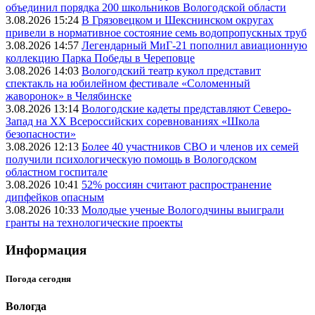
объединил порядка 200 школьников Вологодской области
3.08.2026 15:24
В Грязовецком и Шекснинском округах
привели в нормативное состояние семь водопропускных труб
3.08.2026 14:57
Легендарный МиГ-21 пополнил авиационную
коллекцию Парка Победы в Череповце
3.08.2026 14:03
Вологодский театр кукол представит
спектакль на юбилейном фестивале «Соломенный
жаворонок» в Челябинске
3.08.2026 13:14
Вологодские кадеты представляют Северо-
Запад на XX Всероссийских соревнованиях «Школа
безопасности»
3.08.2026 12:13
Более 40 участников СВО и членов их семей
получили психологическую помощь в Вологодском
областном госпитале
3.08.2026 10:41
52% россиян считают распространение
дипфейков опасным
3.08.2026 10:33
Молодые ученые Вологодчины выиграли
гранты на технологические проекты
Информация
Погода сегодня
Вологда