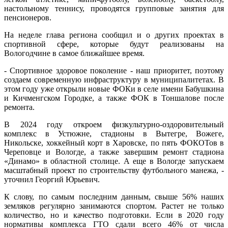
настольному теннису, проводятся групповые занятия для
пенсионеров.
На неделе глава региона сообщил и о других проектах в
спортивной сфере, которые будут реализованы на
Вологодчине в самое ближайшее время.
- Спортивное здоровое поколение - наш приоритет, поэтому
создаем современную инфраструктуру в муниципалитетах. В
этом году уже открыли новые ФОКи в селе имени Бабушкина
и Кичменгском Городке, а также ФОК в Тоншалове после
ремонта.
В 2024 году откроем физкультурно-оздоровительный
комплекс в Устюжне, стадионы в Вытегре, Вожеге,
Никольске, хоккейный корт в Харовске, по пять ФОКОТов в
Череповце и Вологде, а также завершим ремонт стадиона
«Динамо» в областной столице. А еще в Вологде запускаем
масштабный проект по строительству футбольного манежа, -
уточнил Георгий Юрьевич.
К слову, по самым последним данным, свыше 56% наших
земляков регулярно занимаются спортом. Растет не только
количество, но и качество подготовки. Если в 2020 году
нормативы комплекса ГТО сдали всего 46% от числа