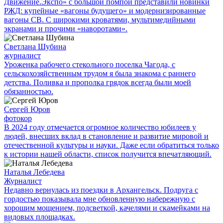
Движение.Экспо» с большой помпой представили новинки
РЖД: купейные «вагоны будущего» и модернизированные
вагоны СВ. С широкими кроватями, мультимедийными
экранами и прочими «наворотами».
Светлана Шубина
журналист
Уроженка рабочего стекольного поселка Чагода, с
сельскохозяйственным трудом я была знакома с раннего
детства. Поливка и прополка грядок всегда были моей
обязанностью.
Сергей Юров
фотокор
В 2024 году отмечается огромное количество юбилеев у
людей, внесших вклад в становление и развитие мировой и
отечественной культуры и науки. Даже если обратиться только
к истории нашей области, список получится впечатляющий.
Наталья Лебедева
Журналист
Недавно вернулась из поездки в Архангельск. Подруга с
гордостью показывала мне обновленную набережную с
хорошим мощением, подсветкой, качелями и скамейками на
видовых площадках.