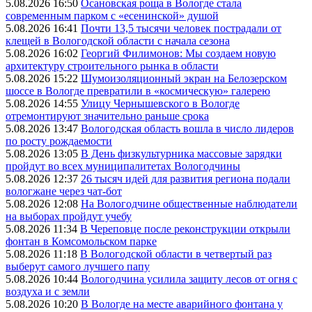
5.08.2026 16:50
Осановская роща в Вологде стала
современным парком с «есенинской» душой
5.08.2026 16:41
Почти 13,5 тысячи человек пострадали от
клещей в Вологодской области с начала сезона
5.08.2026 16:02
Георгий Филимонов: Мы создаем новую
архитектуру строительного рынка в области
5.08.2026 15:22
Шумоизоляционный экран на Белозерском
шоссе в Вологде превратили в «космическую» галерею
5.08.2026 14:55
Улицу Чернышевского в Вологде
отремонтируют значительно раньше срока
5.08.2026 13:47
Вологодская область вошла в число лидеров
по росту рождаемости
5.08.2026 13:05
В День физкультурника массовые зарядки
пройдут во всех муниципалитетах Вологодчины
5.08.2026 12:37
26 тысяч идей для развития региона подали
вологжане через чат-бот
5.08.2026 12:08
На Вологодчине общественные наблюдатели
на выборах пройдут учебу
5.08.2026 11:34
В Череповце после реконструкции открыли
фонтан в Комсомольском парке
5.08.2026 11:18
В Вологодской области в четвертый раз
выберут самого лучшего папу
5.08.2026 10:44
Вологодчина усилила защиту лесов от огня с
воздуха и с земли
5.08.2026 10:20
В Вологде на месте аварийного фонтана у