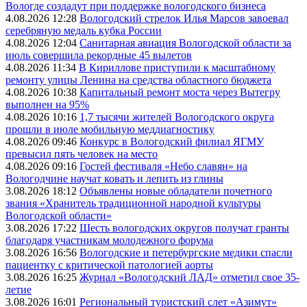
Вологде создадут при поддержке вологодского бизнеса
4.08.2026 12:28
Вологодский стрелок Илья Марсов завоевал
серебряную медаль кубка России
4.08.2026 12:04
Санитарная авиация Вологодской области за
июль совершила рекордные 45 вылетов
4.08.2026 11:34
В Кириллове приступили к масштабному
ремонту улицы Ленина на средства областного бюджета
4.08.2026 10:38
Капитальный ремонт моста через Вытегру
выполнен на 95%
4.08.2026 10:16
1,7 тысячи жителей Вологодского округа
прошли в июле мобильную меддиагностику
4.08.2026 09:46
Конкурс в Вологодский филиал ЯГМУ
превысил пять человек на место
4.08.2026 09:16
Гостей фестиваля «Небо славян» на
Вологодчине научат ковать и лепить из глины
3.08.2026 18:12
Объявлены новые обладатели почетного
звания «Хранитель традиционной народной культуры
Вологодской области»
3.08.2026 17:22
Шесть вологодских округов получат гранты
благодаря участникам молодежного форума
3.08.2026 16:56
Вологодские и петербургские медики спасли
пациентку с критической патологией аорты
3.08.2026 16:25
Журнал «Вологодский ЛАД» отметил свое 35-
летие
3.08.2026 16:01
Региональный туристский слет «Азимут»