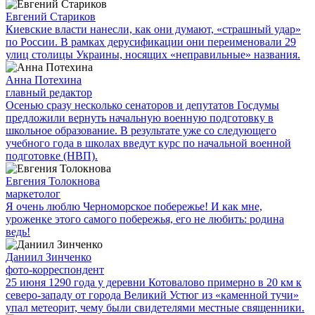
Евгений Стариков
Киевские власти нанесли, как они думают, «страшный удар»
по России. В рамках дерусификации они переименовали 29
улиц столицы Украины, носящих «неправильные» названия.
Анна Потехина
главный редактор
Осенью сразу несколько сенаторов и депутатов Госдумы
предложили вернуть начальную военную подготовку в
школьное образование. В результате уже со следующего
учебного года в школах введут курс по начальной военной
подготовке (НВП).
Евгения Толокнова
маркетолог
Я очень люблю Черноморское побережье! И как мне,
уроженке этого самого побережья, его не любить: родина
ведь!
Даниил Зинченко
фото-корреспондент
25 июня 1290 года у деревни Котовалово примерно в 20 км к
северо-западу от города Великий Устюг из «каменной тучи»
упал метеорит, чему были свидетелями местные священники.