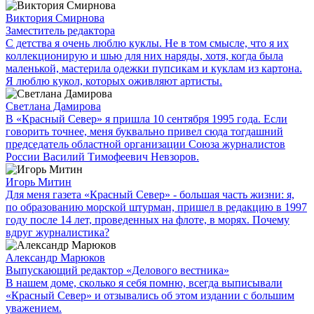
Виктория Смирнова
Заместитель редактора
С детства я очень люблю куклы. Не в том смысле, что я их
коллекционирую и шью для них наряды, хотя, когда была
маленькой, мастерила одежки пупсикам и куклам из картона.
Я люблю кукол, которых оживляют артисты.
Светлана Дамирова
В «Красный Север» я пришла 10 сентября 1995 года. Если
говорить точнее, меня буквально привел сюда тогдашний
председатель областной организации Союза журналистов
России Василий Тимофеевич Невзоров.
Игорь Митин
Для меня газета «Красный Север» - большая часть жизни: я,
по образованию морской штурман, пришел в редакцию в 1997
году после 14 лет, проведенных на флоте, в морях. Почему
вдруг журналистика?
Александр Марюков
Выпускающий редактор «Делового вестника»
В нашем доме, сколько я себя помню, всегда выписывали
«Красный Север» и отзывались об этом издании с большим
уважением.