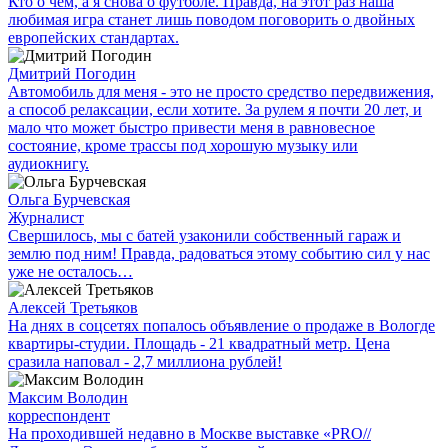
Кто о чем, а я снова о футболе. Правда, на этот раз наша
любимая игра станет лишь поводом поговорить о двойных
европейских стандартах.
Дмитрий Погодин
Автомобиль для меня - это не просто средство передвижения,
а способ релаксации, если хотите. За рулем я почти 20 лет, и
мало что может быстро привести меня в равновесное
состояние, кроме трассы под хорошую музыку или
аудиокнигу.
Ольга Бурчевская
Журналист
Свершилось, мы с батей узаконили собственный гараж и
землю под ним! Правда, радоваться этому событию сил у нас
уже не осталось…
Алексей Третьяков
На днях в соцсетях попалось объявление о продаже в Вологде
квартиры-студии. Площадь - 21 квадратный метр. Цена
сразила наповал - 2,7 миллиона рублей!
Максим Володин
корреспондент
На проходившей недавно в Мос­кве выставке «PRO//