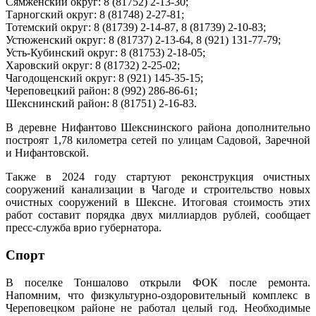
Сямженский округ: 8 (81752) 2-13-30;
Тарногский округ: 8 (81748) 2-27-81;
Тотемский округ: 8 (81739) 2-14-87, 8 (81739) 2-10-83;
Устюженский округ: 8 (81737) 2-13-64, 8 (921) 131-77-79;
Усть-Кубинский округ: 8 (81753) 2-18-05;
Харовский округ: 8 (81732) 2-25-02;
Чагодощенский округ: 8 (921) 145-35-15;
Череповецкий район: 8 (992) 286-86-61;
Шекснинский район: 8 (81751) 2-16-83.
В деревне Нифантово Шекснинского района дополнительно
построят 1,78 километра сетей по улицам Садовой, Заречной
и Нифантовской.
Также в 2024 году стартуют реконструкция очистных
сооружений канализации в Чагоде и строительство новых
очистных сооружений в Шексне. Итоговая стоимость этих
работ составит порядка двух миллиардов рублей, сообщает
пресс-служба врио губернатора.
Спорт
В поселке Тоншалово открыли ФОК после ремонта.
Напомним, что физкультурно-оздоровительный комплекс в
Череповецком районе не работал целый год. Необходимые