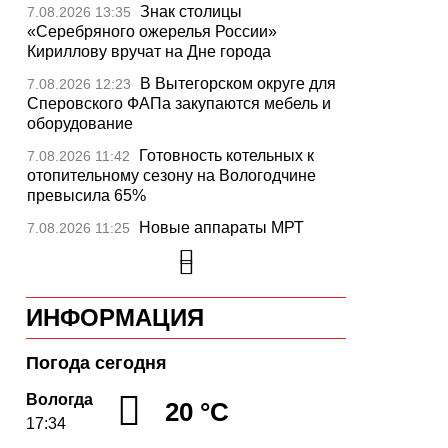
Знак столицы
7.08.2026 13:35
«Серебряного ожерелья России»
Кириллову вручат на Дне города
В Вытегорском округе для
7.08.2026 12:23
Сперовского ФАПа закупаются мебель и
оборудование
Готовность котельных к
7.08.2026 11:42
отопительному сезону на Вологодчине
превысила 65%
Новые аппараты МРТ
7.08.2026 11:25
установят в двух медучреждениях
Вологодской области
В Устюжне отметят 774-
7.08.2026 10:41
ИНФОРМАЦИЯ
летие города фестивалем кузнечного
мастерства
Погода сегодня
Вологодская область
7.08.2026 10:18
уверенно шагает в цифровое будущее
Вологда
20 °C
17:34
На Вологодчине подвели
7.08.2026 09:49
итоги XII областной Спартакиады