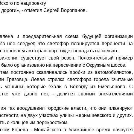
ского по нацпроекту
дороги», - отметил Сергей Воропанов.
влена и предварительная схема будущей организации
Из нее следует, что светофор планируется перенести на
с тоннелем автотранспорт будет попадать на кольцо.
движения существует свой резон. Положительный пример
цо было организовано на пересечении с Окружным шоссе.
 там постоянно скапливались пробки из автомобилистов,
и Грязовца. Левая стрелка светофора горела считаные
ть машины, которые ехали в Вологду из Емельянова. С
стке уже давно нет, - делится своими впечатлениями
Уважаемые посетители сайта
ия так воодушевил городские власти, что они планируют
Мы рады приветствовать ва
астности, на двух участках улицы Чернышевского и других.
на обновленном Интернет-
ть с кольцевым перекрестком.
ресурсе газеты «Красный
тком Конева - Можайского в ближайшее время начнутся
Надежда
Север», который, уверены,