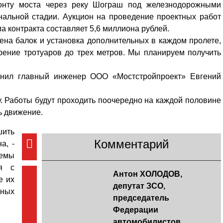
Кузьминская
онту моста через реку Шограш под железнодорожными
главный
придется вам по душе, и вы
нальной стадии. Аукцион на проведение проектных работ
редактор
обязательно добавите его в
 контракта составляет 5,6 миллиона рублей.
свои закладки.
ена балок и установка дополнительных в каждом пролете,
рение тротуаров до трех метров. Мы планируем получить
яснил главный инженер ООО «Мостстройпроект» Евгений
у. Работы будут проходить поочередно на каждой половине
ь движение.
шить
Комментарий
а, -
хемы
ся с
Антон ХОЛОДОВ,
е их
депутат ЗСО,
ных
председатель
Федерации
автомобилистов