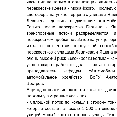
часы пик не только в организации движени
перекрестке Конева - Можайского. Последу
светофоры на улице Герцена с улицами Яши
Левичева сдерживают движение автомоби
Только после перекрестка Герцена - Я
транспортные потоки распределяются, 
перекрестком пробки нет. Затор на улице Гер
из-за несоответствия пропускной способн
перекрестков с улицами Левичева и Яшина н
очень высокий риск «блокировки кольца» ка
утро каждого рабочего дня, - считает ста
преподаватель кафедры «Автомобил
автомобильное хозяйство» ВоГУ Анато
Востров.
Еще одно опасение эксперта касается движ
по кольцу в утренние часы пик.
- Сплошной поток по кольцу в сторону тонн
который составляет около 1 500 автомобиле
улицей Можайского со стороны улицы Текс