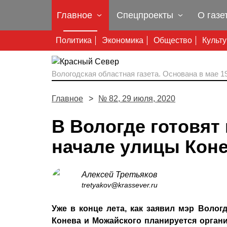
Главное
Спецпроекты
О газе
Политика
Экономика
Общество
Культ
Вологодская областная газета.
Основана в мае 19
Главное
№ 82, 29 июля, 2020
В Вологде готовят
начале улицы Кон
Алексей Третьяков
tretyakov@krassever.ru
Уже в конце лета, как заявил мэр Воло
Конева и Можайского планируется органи