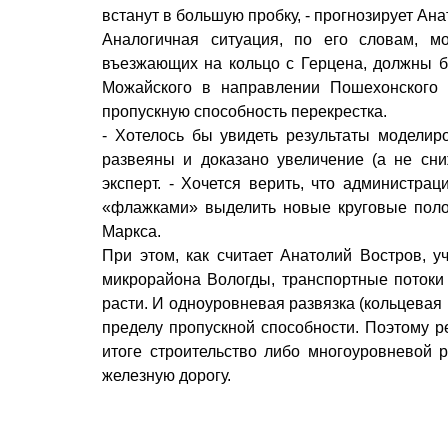
встанут в большую пробку, - прогнозирует Ан
Аналогичная ситуация, по его словам, м
въезжающих на кольцо с Герцена, должны б
Можайского в направлении Пошехонского 
пропускную способность перекрестка.
- Хотелось бы увидеть результаты моделир
развеяны и доказано увеличение (а не сни
эксперт. - Хочется верить, что администрац
«флажками» выделить новые круговые полос
Маркса.
При этом, как считает Анатолий Востров,
микрорайона Вологды, транспортные потоки
расти. И одноуровневая развязка (кольцевая
пределу пропускной способности. Поэтому 
итоге строительство либо много­уровневой 
железную дорогу.