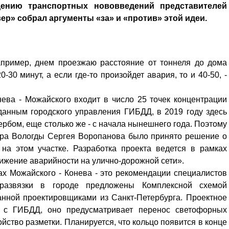
дению транспортных нововведений представителей
ер» собрал аргументы «за» и «против» этой идеи.
апример, днем проезжаю расстояние от тоннеля до дома
0-30 минут, а если где-то произойдет авария, то и 40-50, -
нева - Можайского входит в число 25 точек концентрации
данным городского управления ГИБДД, в 2019 году здесь
бом, еще столько же - с начала нынешнего года. Поэтому
эра Вологды Сергея Воропанова было принято решение о
на этом участке. Разработка проекта ведется в рамках
нижение аварийности на улично-дорожной сети».
ах Можайского - Конева - это рекомендации специалистов
развязки в городе предложены Комплексной схемой
анной проектировщиками из Санкт-Петербурга. Проектное
 с ГИБДД, оно предусматривает перенос светофорных
йство разметки. Планируется, что кольцо появится в конце