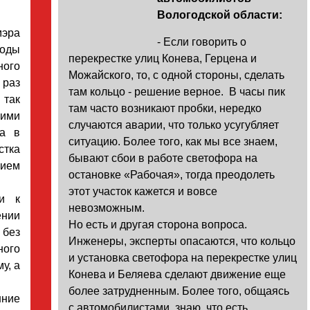
Вологодской области:
эра
- Если говорить о
годы
перекрестке улиц Конева, Герцена и
ного
Можайского, то, с одной стороны, сделать
 раз
там кольцо - решение верное. В часы пик
так
там часто возникают пробки, нередко
гими
случаются аварии, что только усугубляет
та в
ситуацию. Более того, как мы все знаем,
стка
бывают сбои в работе светофора на
нием
остановке «Рабочая», тогда преодолеть
этот участок кажется и вовсе
и к
невозможным.
ении
Но есть и другая сторона вопроса.
без
Инженеры, эксперты опасаются, что кольцо
ого
и установка светофора на перекрестке улиц
у, а
Конева и Беляева сделают движение еще
более затрудненным. Более того, общаясь
нние
с автомобилистами, знаю, что есть