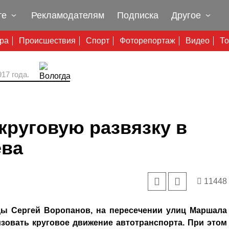
те
Рекламодателям
Подписка
Другое
ура
Происшествия
Спорт
Фоторепортаж
Видео
То
17 года.
 круговую развязку в
ева
11448
гды Сергей Воропанов, на пересечении улиц Маршала
зовать круговое движение автотранспорта. При этом