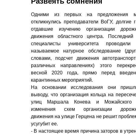
Развеять сомнения
Одними из первых на предложения м
откликнулись преподаватели ВоГУ, долгие 
отдавшие изучению организации дорож
движения областного центра. Последний
специалисты университета проводили 
называемое натурное обследование (дру
словами, подсчет движения автотранспор
различных направлениях) этого перекре
весной 2020 года, прямо перед введе
карантинных мероприятий.
На основании исследования они пришл
выводу, что организация кольца на пересеч
улиц Маршала Конева и Можайского 
изменения схем организации дорожн
движения на улице Герцена не решит проблем
усугубит ее.
- В настоящее время причина заторов в утре