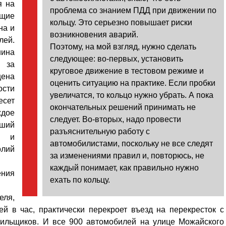
я на
проблема со знанием ПДД при движении по
ющие
кольцу. Это серьезно повышает риски
на и
возникновения аварий.
лей.
Поэтому, на мой взгляд, нужно сделать
шина
следующее: во-первых, установить
и за
круговое движение в тестовом режиме и
цена
оценить ситуацию на практике. Если пробки
ости
увеличатся, то кольцо нужно убрать. А пока
есет
окончательных решений принимать не
ждое
следует. Во-вторых, надо провести
рший
разъяснительную работу с
и и
автомобилистами, поскольку не все следят
лий
за изменениями правил и, повторюсь, не
каждый понимает, как правильно нужно
ения
ехать по кольцу.
еля,
й в час, практически перекроет въезд на перекресток с
тильщиков. И все 900 автомобилей на улице Можайского